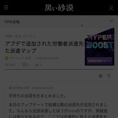
全
体
TIP&攻略
#攻略
#生活
#アイテム
アプデで追加された労働者派遣先を中心とし
た派遣マップ
ザンナック-日本
2026.06.04 21:03
3057
0
8
共有する
お
気
最近の修正日時 :
2026.06.04 21:03
に
入
手持ちの派遣先をまとめました。
り
本日のアップデートで結構な数の派遣先が追加されまし
た。なんなら全部派遣したほうがいいのですが、貢献度
には限りがあるので、ここでは効果的に見える派遣先を