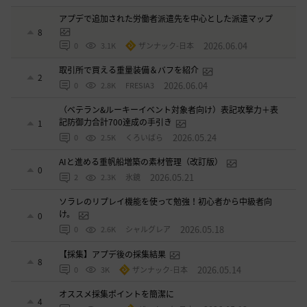
アプデで追加された労働者派遣先を中心とした派遣マップ
8
2026.06.04
0
3.1K
ザンナック-日本
取引所で買える重量装備＆バフを紹介
2
2026.06.04
0
2.8K
FRESIA3
（ベテラン&ルーキーイベント対象者向け）表記攻撃力＋表
記防御力合計700達成の手引き
1
2026.05.24
0
2.5K
くろいばら
AIと進める重帆船増築の素材管理（改訂版）
0
2026.05.21
2
2.3K
氷鏡
ソラレのリプレイ機能を使って勉強！初心者から中級者向
け。
0
2026.05.18
0
2.6K
シャルグレア
【採集】アプデ後の採集結果
8
2026.05.14
0
3K
ザンナック-日本
オススメ採集ポイントを簡潔に
4