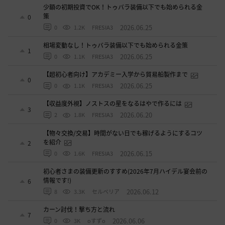
少額の初期投資でOK！トゥバラ装備以下でも始められる金
策
0
2026.06.25
0
1.2K
FRESIA3
相場変動なし！トゥバラ装備以下でも始められる金策
1
2026.06.25
0
1.1K
FRESIA3
【超初心者向け】アカデミー入学から貿易船製作まで
0
2026.06.25
0
1.1K
FRESIA3
【収益度外視】ノストスの星をなるはやで作るには
3
2026.06.20
2
1.8K
FRESIA3
【物々交換/交易】時間がない日でも稼げるようにするコツ
を紹介
2
2026.06.15
0
1.6K
FRESIA3
初心者さまの装備更新のすすめ(2026年7月ハイデル宴会前の
情報です!)
6
2026.06.12
8
3.3K
セルベリア
カーン討伐！撃ち方と流れ
7
2026.06.06
0
3K
oすずo