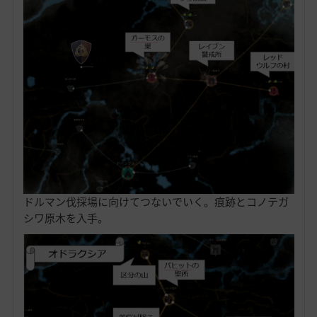
ドルマン伐採場に向けてつないでいく。痕跡とコノテガ
シワ原木を入手。