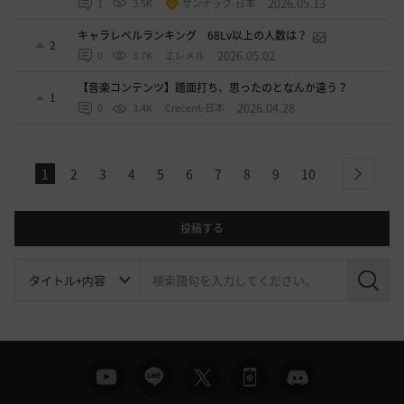
2026.05.13
1
3.5K
ザンナック-日本
キャラレベルランキング 68Lv以上の人数は？
2
2026.05.02
0
3.7K
エレメル
【音楽コンテンツ】譜面打ち、思ったのとなんか違う？
1
2026.04.28
0
3.4K
Crecent-日本
1
2
3
4
5
6
7
8
9
10
next
投稿する
検
索