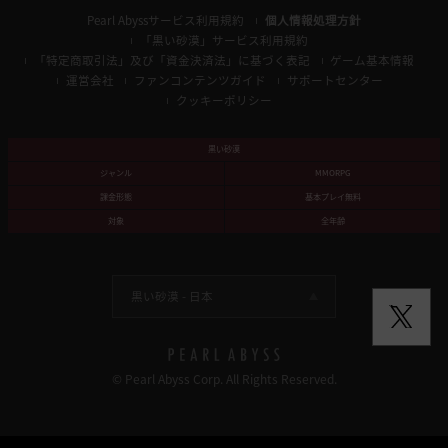
Pearl Abyssサービス利用規約
個人情報処理方針
「黒い砂漠」サービス利用規約
「特定商取引法」及び「資金決済法」に基づく表記
ゲーム基本情報
運営会社
ファンコンテンツガイド
サポートセンター
クッキーポリシー
黒い砂漠
ジャンル
MMORPG
課金形態
基本プレイ無料
対象
全年齢
黒い砂漠 -
日本
© Pearl Abyss Corp. All Rights Reserved.