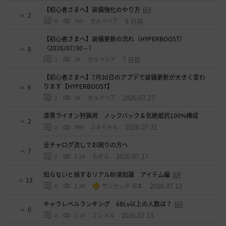
【初心者さまへ】装備強化のやり方
2
6 日前
0
760
セルベリア
【初心者さまへ】装備更新の流れ（HYPERBOOST）
（2026/07/30～）
8
7 日前
1
1K
セルベリア
【初心者さまへ】7月30日のアプデで装備更新が大きく変わ
ります【HYPERBOOST】
6
2026.07.27
1
1K
セルベリア
漆黒ライオン狩猟用 ノックバック＆気絶抵抗100%構成
2
2026.07.21
1
999
ふぁちゃん
全チャログ流しでお困りの方へ
7
2026.07.17
1
1.1K
もかふ
知らないと損するリアル砂漠知識 アイテム編
13
2026.07.12
0
1.3K
ザンナック-日本
キャラレベルランキング 68Lv以上の人数は？
0
2026.07.11
0
1.1K
エレメル