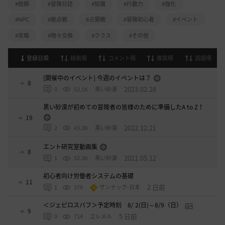
#依頼
#冒険日誌
#知識
#行動力
#強化
#NPC
#拠点戦
#占領戦
#冒険初心者
#イベント
#攻略
#物々交換
#クラス
#その他
登録日順
検索順
コメント順
推奨順
話題順
[開催中のイベント] 今週のイベントは？
8
2023.02.28
0
53.1K
黒い砂漠
黒い砂漠が初めての冒険者の皆様のために準備したA to Z！
19
2022.12.21
2
43.2K
黒い砂漠
エント研究室動画集
8
2021.05.12
1
32.3K
黒い砂漠
初心者向け労働者システムの基礎
11
2 日前
1
379
ザンナック-日本
＜ジェピロスバフ＞予定時刻 8/ 2(日)～8/9（日）
9
5 日前
0
714
エレメル