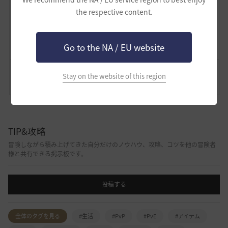
134
697
the respective content.
Lv
62
ザンナック
Go to the NA / EU website
Stay on the website of this region
コメント
0
通報
コメント
TIP&攻略
冒険しながら積み上げてきた自分だけのノウハウ、攻略、コツを他の冒険者
様と共有できる掲示板です。
投稿する
全体のタグを見る
#生活
#PvP
#PvE
#アイテム