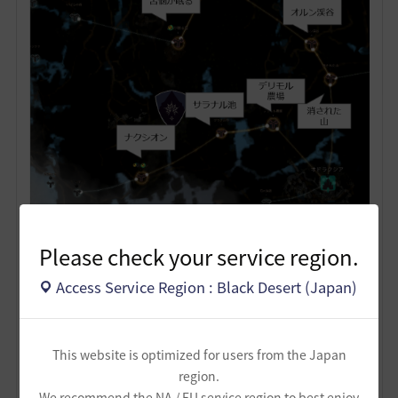
ナクシオン方面につなぐ。貢献度があったらいばらの原
Please check your service region.
木に派遣してもよい。
Access Service Region : Black Desert (Japan)
以上です。余裕があったら追加で繋ぎましょう。
8
This website is optimized for users from the Japan
region.
ザンナック-日本
We recommend the NA / EU service region to best enjoy