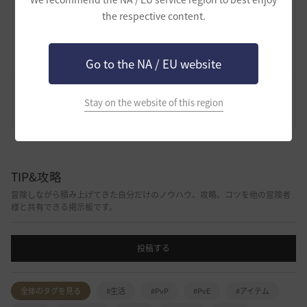
134
697
the respective content.
Lv
62
ザンナック
Go to the NA / EU website
Stay on the website of this region
コメント
0
通報
コメント
TIP&攻略
冒険しながら積み上げてきた自分だけのノウハウ、攻略、コツを他の冒険者
様と共有できる掲示板です。
投稿する
全体のタグを見る
#生活
#PvP
#PvE
#アイテム