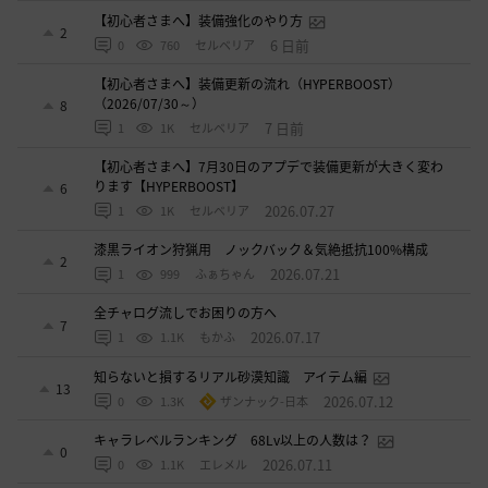
【初心者さまへ】装備強化のやり方
2
6 日前
0
760
セルベリア
【初心者さまへ】装備更新の流れ（HYPERBOOST）
（2026/07/30～）
8
7 日前
1
1K
セルベリア
【初心者さまへ】7月30日のアプデで装備更新が大きく変わ
ります【HYPERBOOST】
6
2026.07.27
1
1K
セルベリア
漆黒ライオン狩猟用 ノックバック＆気絶抵抗100%構成
2
2026.07.21
1
999
ふぁちゃん
全チャログ流しでお困りの方へ
7
2026.07.17
1
1.1K
もかふ
知らないと損するリアル砂漠知識 アイテム編
13
2026.07.12
0
1.3K
ザンナック-日本
キャラレベルランキング 68Lv以上の人数は？
0
2026.07.11
0
1.1K
エレメル