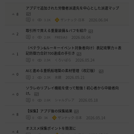
アプデで追加された労働者派遣先を中心とした派遣マップ
8
2026.06.04
0
3.1K
ザンナック-日本
取引所で買える重量装備＆バフを紹介
2
2026.06.04
0
2.8K
FRESIA3
（ベテラン&ルーキーイベント対象者向け）表記攻撃力＋表
記防御力合計700達成の手引き
1
2026.05.24
0
2.5K
くろいばら
AIと進める重帆船増築の素材管理（改訂版）
0
2026.05.21
2
2.3K
氷鏡
ソラレのリプレイ機能を使って勉強！初心者から中級者向
け。
0
2026.05.18
0
2.6K
シャルグレア
【採集】アプデ後の採集結果
8
2026.05.14
0
3K
ザンナック-日本
オススメ採集ポイントを簡潔に
4