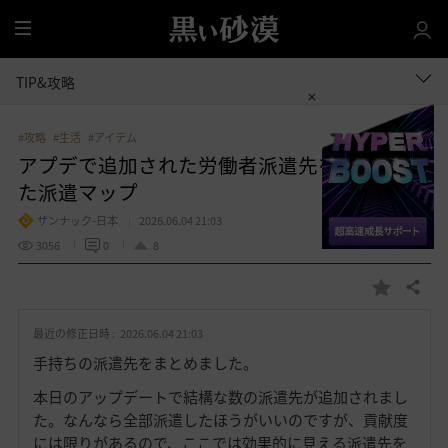
全
体
TIP&攻略
#攻略
#生活
#アイテム
アプデで追加された労働者派遣先を中心とし
た派遣マップ
ザンナック-日本
2026.06.04 21:03
3056
0
8
共有する
お
気
最近の修正日時 :
2026.06.04 21:03
に
入
手持ちの派遣先をまとめました。
り
本日のアップデートで結構な数の派遣先が追加されまし
た。なんなら全部派遣したほうがいいのですが、貢献度
には限りがあるので、ここでは効果的に見える派遣先を