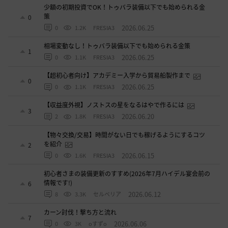
少額の初期投資でOK！トゥバラ装備以下でも始められる金
策
0
2026.06.25
0
1.2K
FRESIA3
相場変動なし！トゥバラ装備以下でも始められる金策
1
2026.06.25
0
1.1K
FRESIA3
【超初心者向け】アカデミー入学から貿易船製作まで
0
2026.06.25
0
1.1K
FRESIA3
【収益度外視】ノストスの星をなるはやで作るには
3
2026.06.20
2
1.8K
FRESIA3
【物々交換/交易】時間がない日でも稼げるようにするコツ
を紹介
2
2026.06.15
0
1.6K
FRESIA3
初心者さまの装備更新のすすめ(2026年7月ハイデル宴会前の
情報です!)
6
2026.06.12
8
3.3K
セルベリア
カーン討伐！撃ち方と流れ
7
2026.06.06
0
3K
oすずo