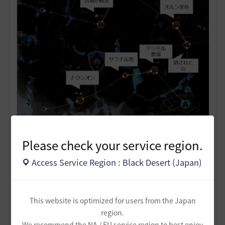
ナクシオン方面につなぐ。貢献度があったらいばらの原
Please check your service region.
木に派遣してもよい。
Access Service Region : Black Desert (Japan)
以上です。余裕があったら追加で繋ぎましょう。
8
This website is optimized for users from the Japan
region.
ザンナック-日本
We recommend the NA / EU service region to best enjoy