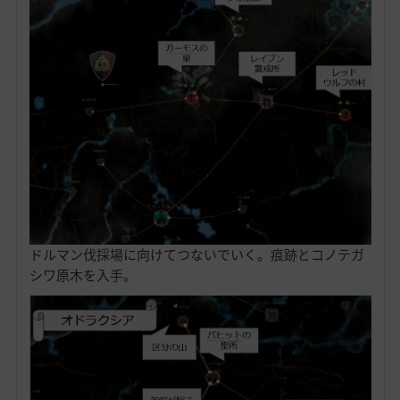
ドルマン伐採場に向けてつないでいく。痕跡とコノテガ
シワ原木を入手。