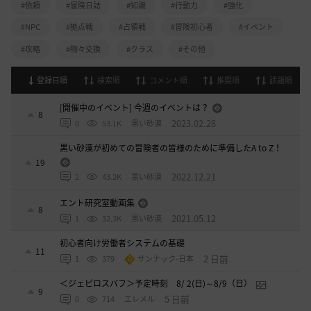
#依頼
#冒険日誌
#知識
#行動力
#強化
#NPC
#拠点戦
#占領戦
#冒険初心者
#イベント
#攻略
#物々交換
#クラス
#その他
登録日順
検索順
コメント順
推奨順
話題順
[開催中のイベント] 今週のイベントは？
8
2023.02.28
0
53.1K
黒い砂漠
黒い砂漠が初めての冒険者の皆様のために準備したA to Z！
19
2022.12.21
2
43.2K
黒い砂漠
エント研究室動画集
8
2021.05.12
1
32.3K
黒い砂漠
初心者向け労働者システムの基礎
11
2 日前
1
379
ザンナック-日本
＜ジェピロスバフ＞予定時刻 8/ 2(日)～8/9（日）
9
5 日前
0
714
エレメル