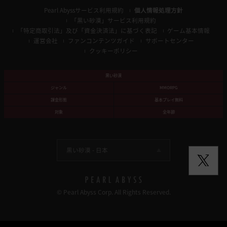
Pearl Abyssサービス利用規約
個人情報処理方針
「黒い砂漠」サービス利用規約
「特定商取引法」及び「資金決済法」に基づく表記
ゲーム基本情報
運営会社
ファンコンテンツガイド
サポートセンター
クッキーポリシー
黒い砂漠
ジャンル
MMORPG
課金形態
基本プレイ無料
対象
全年齢
黒い砂漠 -
日本
© Pearl Abyss Corp. All Rights Reserved.