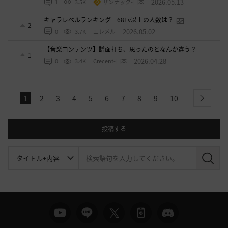
2026.05.13
1
3.5K
ザンナック-日本
キャラレベルランキング 68Lv以上の人数は？
2
2026.05.02
0
3.7K
エレメル
【音楽コンテンツ】譜面打ち、思ったのとなんか違う？
1
2026.04.28
0
3.4K
Crecent-日本
1
2
3
4
5
6
7
8
9
10
next
投稿する
検
索