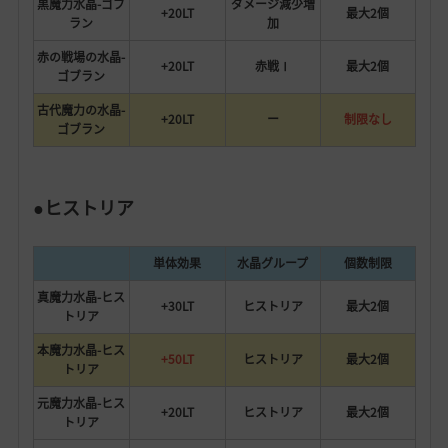
黒魔力水晶-ゴブ
ダメージ減少増
+20LT
最大2個
ラン
加
赤の戦場の水晶-
+20LT
赤戦Ⅰ
最大2個
ゴブラン
古代魔力の水晶-
+20LT
ー
制限なし
ゴブラン
●ヒストリア
単体効果
水晶グループ
個数制限
真魔力水晶-ヒス
+30LT
ヒストリア
最大2個
トリア
本魔力水晶-ヒス
+50LT
ヒストリア
最大2個
トリア
元魔力水晶-ヒス
+20LT
ヒストリア
最大2個
トリア