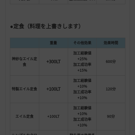
●定食（料理を上書きします）
重量
その他効果
効果時間
加工経験値
神妙なエイル定
+25%
+300LT
600分
食
加工成功率
+15%
加工経験値
+10%
+100LT
特製エイル定食
120分
加工成功率
+10%
加工経験値
+10%
エイル定食
+100LT
90分
加工成功率
+10%