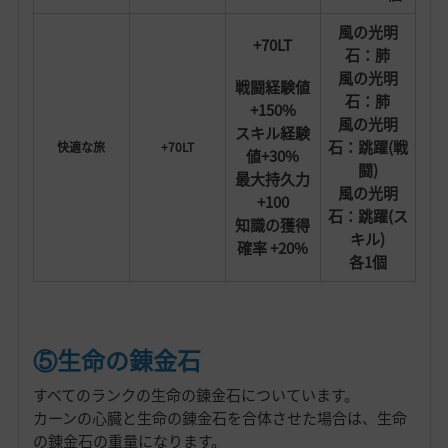
風の光明
+70LT
石：肺
風の光明
戦闘経験値
石：肺
+150%
風の光明
スキル経験
石：跳躍(戦
快適な旅
+70LT
値+30%
闘)
最大持久力
風の光明
+100
石：跳躍(ス
知識の獲得
キル)
確率 +20%
各1個
⑤生命の錬金石
すべてのランクの生命の錬金石についています。
カーンの心臓と生命の錬金石を合体させた場合は、生命
の錬金石の重量になります。