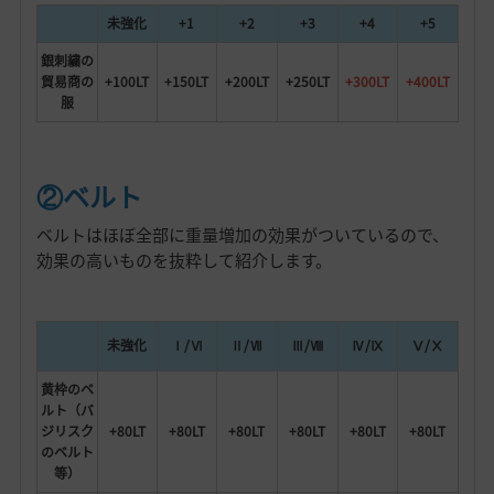
未強化
+1
+2
+3
+4
+5
銀刺繍の
貿易商の
+100LT
+150LT
+200LT
+250LT
+300LT
+400LT
服
②ベルト
ベルトはほぼ全部に重量増加の効果がついているので、
効果の高いものを抜粋して紹介します。
未強化
Ⅰ/Ⅵ
Ⅱ/Ⅶ
Ⅲ/Ⅷ
Ⅳ/Ⅸ
Ⅴ/Ⅹ
黄枠のベ
ルト（バ
ジリスク
+80LT
+80LT
+80LT
+80LT
+80LT
+80LT
のベルト
等）