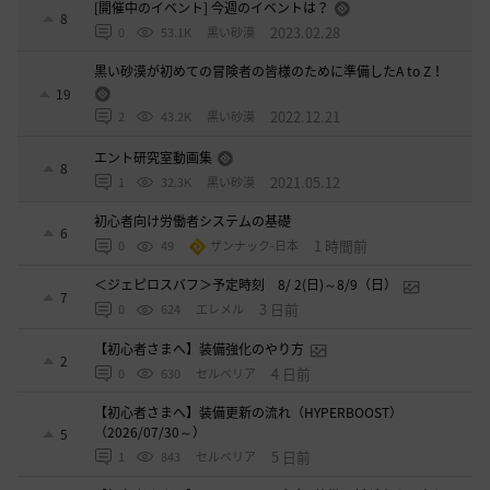
[開催中のイベント] 今週のイベントは？
8
2023.02.28
0
53.1K
黒い砂漠
黒い砂漠が初めての冒険者の皆様のために準備したA to Z！
19
2022.12.21
2
43.2K
黒い砂漠
エント研究室動画集
8
2021.05.12
1
32.3K
黒い砂漠
初心者向け労働者システムの基礎
6
1 時間前
0
49
ザンナック-日本
＜ジェピロスバフ＞予定時刻 8/ 2(日)～8/9（日）
7
3 日前
0
624
エレメル
【初心者さまへ】装備強化のやり方
2
4 日前
0
630
セルベリア
【初心者さまへ】装備更新の流れ（HYPERBOOST）
（2026/07/30～）
5
5 日前
1
843
セルベリア