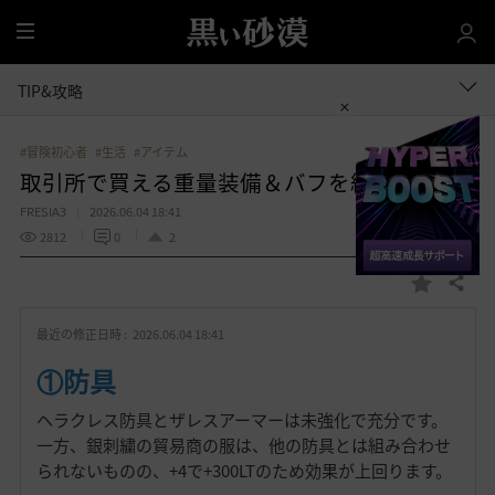
全
体
TIP&攻略
#冒険初心者
#生活
#アイテム
取引所で買える重量装備＆バフを紹介
FRESIA3
2026.06.04 18:41
2812
0
2
共有する
お
気
最近の修正日時 :
2026.06.04 18:41
に
入
①防具
り
ヘラクレス防具とザレスアーマーは未強化で充分です。
一方、銀刺繍の貿易商の服は、他の防具とは組み合わせ
られないものの、+4で+300LTのため効果が上回ります。