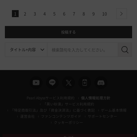
1
2
3
4
5
6
7
8
9
10
next
投稿する
検
索
Pearl Abyssサービス利用規約
個人情報処理方針
「黒い砂漠」サービス利用規約
「特定商取引法」及び「資金決済法」に基づく表記
ゲーム基本情報
運営会社
ファンコンテンツガイド
サポートセンター
クッキーポリシー