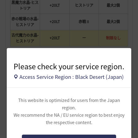
黒魔力水晶-ヒス
+20LT
ヒストリア
最大2個
トリア
赤の戦場の水晶-
+20LT
赤戦Ⅱ
最大2個
ヒストリア
古代魔力の水晶-
+20LT
ー
制限なし
ヒストリア
自由枠に古代魔力の水晶-ゴブランかヒストリアを入れる
Please check your service region.
事で、コストを抑えつつ重量を増やせます。
この画像で最大610LT増やせます。
Access Service Region : Black Desert (Japan)
This website is optimized for users from the Japan
region.
We recommend the NA / EU service region to best enjoy
the respective content.