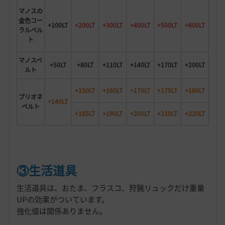
マノスの
金色コー
+100LT
+200LT
+300LT
+400LT
+500LT
+600LT
ラルベル
ト
マノスベ
+50LT
+80LT
+110LT
+140LT
+170LT
+200LT
ルト
+150LT
+160LT
+170LT
+175LT
+180LT
プリオネ
+140LT
ベルト
+185LT
+190LT
+200LT
+210LT
+220LT
③生活道具
生活道具は、おたま、フラスコ、狩猟リュックだけ重量
UPの効果がついています。
強化値は関係ありません。