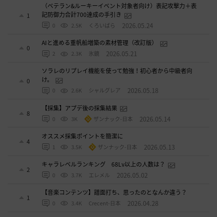
（ベテラン&ルーキーイベント対象者向け）表記攻撃力＋表
記防御力合計700達成の手引き
1
2026.05.24
0
2.5K
くろいばら
AIと進める重帆船増築の素材管理（改訂版）
0
2026.05.21
2
2.3K
氷鏡
ソラレのリプレイ機能を使って勉強！初心者から中級者向
け。
0
2026.05.18
0
2.6K
シャルグレア
【採集】アプデ後の採集結果
8
2026.05.14
0
3K
ザンナック-日本
オススメ採集ポイントを簡潔に
4
2026.05.13
1
3.5K
ザンナック-日本
キャラレベルランキング 68Lv以上の人数は？
2
2026.05.02
0
3.7K
エレメル
【音楽コンテンツ】譜面打ち、思ったのとなんか違う？
1
2026.04.28
0
3.4K
Crecent-日本