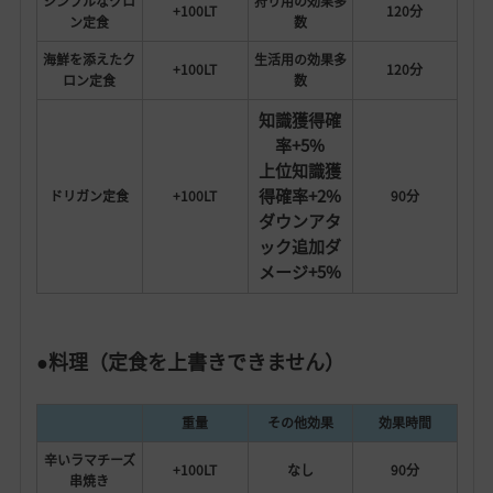
シンプルなクロ
狩り用の効果多
+100LT
120分
ン定食
数
海鮮を添えたク
生活用の効果多
+100LT
120分
ロン定食
数
知識獲得確
率+5%
上位知識獲
得確率+2%
ドリガン定食
+100LT
90分
ダウンアタ
ック追加ダ
メージ+5%
●料理（定食を上書きできません）
重量
その他効果
効果時間
辛いラマチーズ
+100LT
なし
90分
串焼き