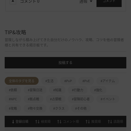
コメント
0
通報
コメント
TIP&攻略
冒険しながら積み上げてきた自分だけのノウハウ、攻略、コツを他の冒険者
様と共有できる掲示板です。
投稿する
全体のタグを見る
#生活
#PvP
#PvE
#アイテム
#依頼
#冒険日誌
#知識
#行動力
#強化
#NPC
#拠点戦
#占領戦
#冒険初心者
#イベント
#攻略
#物々交換
#クラス
#その他
登録日順
検索順
コメント順
推奨順
話題順