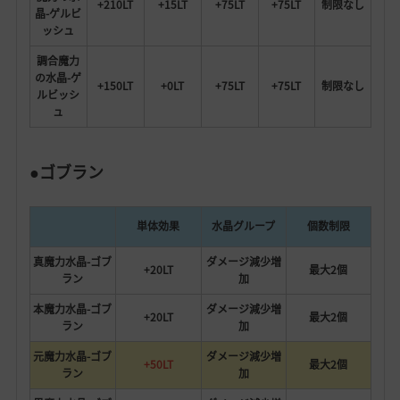
+210LT
+15LT
+75LT
+75LT
制限なし
晶-ゲルビ
ッシュ
調合魔力
の水晶-ゲ
+150LT
+0LT
+75LT
+75LT
制限なし
ルビッシ
ュ
●ゴブラン
単体効果
水晶グループ
個数制限
真魔力水晶-ゴブ
ダメージ減少増
+20LT
最大2個
ラン
加
本魔力水晶-ゴブ
ダメージ減少増
+20LT
最大2個
ラン
加
元魔力水晶-ゴブ
ダメージ減少増
+50LT
最大2個
ラン
加