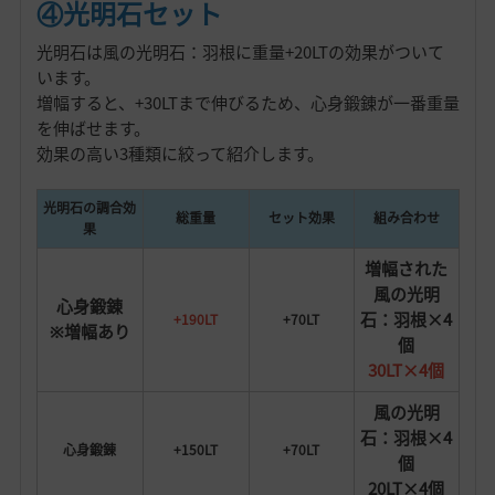
④光明石セット
光明石は風の光明石：羽根に重量+20LTの効果がついて
います。
増幅すると、+30LTまで伸びるため、心身鍛錬が一番重量
を伸ばせます。
効果の高い3種類に絞って紹介します。
光明石の調合効
総重量
セット効果
組み合わせ
果
増幅された
風の光明
心身鍛錬
石：羽根×4
+190LT
+70LT
※増幅あり
個
30LT×4個
風の光明
石：羽根×4
心身鍛錬
+150LT
+70LT
個
20LT×4個