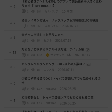
【初心者さまへ】7月30日のアプデで装備更新が大きく変わ
ります【HYPERBOOST】
6
10 日前
1
984
セルベリア
漆黒ライオン狩猟用 ノックバック＆気絶抵抗100%構成
2
2026.07.21
1
969
ふぁちゃん
全チャログ流しでお困りの方へ
6
2026.07.17
1
1K
もかふ
知らないと損するリアル砂漠知識 アイテム編
12
2026.07.12
0
1.3K
ザンナック-日本
キャラレベルランキング 68Lv以上の人数は？
0
2026.07.11
0
1K
エレメル
少額の初期投資でOK！トゥバラ装備以下でも始められる金
策
0
2026.06.25
0
1.1K
FRESIA3
相場変動なし！トゥバラ装備以下でも始められる金策
1
2026.06.25
0
1.1K
FRESIA3