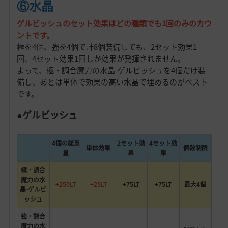
⑥水晶
ゲルビッシュのセット効果はどの種類でも1回のみのカウ
ントです。
極を4個、強を4個で計8個装備しても、2セット効果1
回、4セット効果1回しか効果が発揮されません。
よって、極・調合魔力の水晶-ゲルビッシュを4個だけ装
備し、あとは単体で効果の高い水晶で埋めるのがベスト
です。
●ゲルビッシュ
4個の総重
2セット効
4セット効
単体効果
個数制限
量
果
果
極・調合
魔力の水
+250LT
+25LT
+75LT
+75LT
最大4個
晶-ゲルビ
ッシュ
強・調合
魔力の水