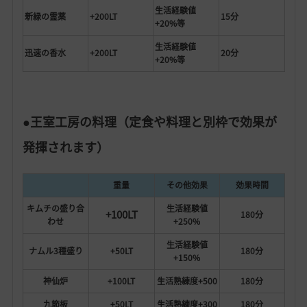
生活経験値
新緑の霊薬
+200LT
15分
+20%等
生活経験値
迅速の香水
+200LT
20分
+20%等
●王室工房の料理（定食や料理と別枠で効果が
発揮されます）
重量
その他効果
効果時間
キムチの盛り合
生活経験値
+100LT
180分
わせ
+250%
生活経験値
ナムル3種盛り
+50LT
180分
+150%
神仙炉
+100LT
生活熟練度+500
180分
九節板
+50LT
生活熟練度+300
180分