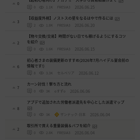
【超初心者向け】アカデミー入学から貿易船製作まで
0
2026.06.25
0
1.1K
FRESIA3
【収益度外視】ノストスの星をなるはやで作るには
3
2026.06.20
2
1.8K
FRESIA3
【物々交換/交易】時間がない日でも稼げるようにするコツ
を紹介
2
2026.06.15
0
1.6K
FRESIA3
初心者さまの装備更新のすすめ(2026年7月ハイデル宴会前の
情報です!)
6
2026.06.12
8
3.3K
セルベリア
カーン討伐！撃ち方と流れ
7
2026.06.06
0
3K
oすずo
アプデで追加された労働者派遣先を中心とした派遣マップ
8
2026.06.04
0
3K
ザンナック-日本
取引所で買える重量装備＆バフを紹介
2
2026.06.04
0
2.8K
FRESIA3