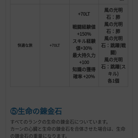
風の光明
+70LT
石：肺
風の光明
戦闘経験値
石：肺
+150%
風の光明
スキル経験
石：跳躍(戦
快適な旅
+70LT
値+30%
闘)
最大持久力
風の光明
+100
石：跳躍(ス
知識の獲得
キル)
確率 +20%
各1個
⑤生命の錬金石
すべてのランクの生命の錬金石についています。
カーンの心臓と生命の錬金石を合体させた場合は、生命
の錬金石の重量になります。