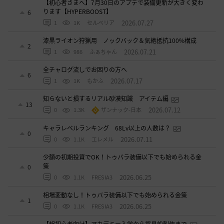
【初心者さまへ】7月30日のアプデで装備更新が大きく変わ
ります【HYPERBOOST】
6
2026.07.27
1
1K
セルベリア
漆黒ライオン狩猟用 ノックバック＆気絶抵抗100%構成
2
2026.07.21
1
986
ふぁちゃん
全チャログ流しでお困りの方へ
6
2026.07.17
1
1K
もかふ
知らないと損するリアル砂漠知識 アイテム編
13
2026.07.12
0
1.3K
ザンナック-日本
キャラレベルランキング 68Lv以上の人数は？
0
2026.07.11
0
1.1K
エレメル
少額の初期投資でOK！トゥバラ装備以下でも始められる金
策
0
2026.06.25
0
1.1K
FRESIA3
相場変動なし！トゥバラ装備以下でも始められる金策
1
2026.06.25
0
1.1K
FRESIA3