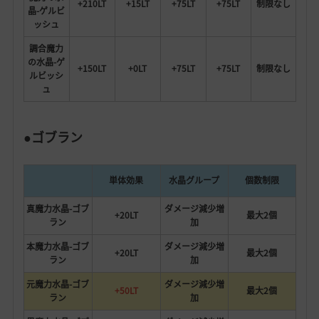
+210LT
+15LT
+75LT
+75LT
制限なし
晶-ゲルビ
ッシュ
調合魔力
の水晶-ゲ
+150LT
+0LT
+75LT
+75LT
制限なし
ルビッシ
ュ
●ゴブラン
単体効果
水晶グループ
個数制限
真魔力水晶-ゴブ
ダメージ減少増
+20LT
最大2個
ラン
加
本魔力水晶-ゴブ
ダメージ減少増
+20LT
最大2個
ラン
加
元魔力水晶-ゴブ
ダメージ減少増
+50LT
最大2個
ラン
加