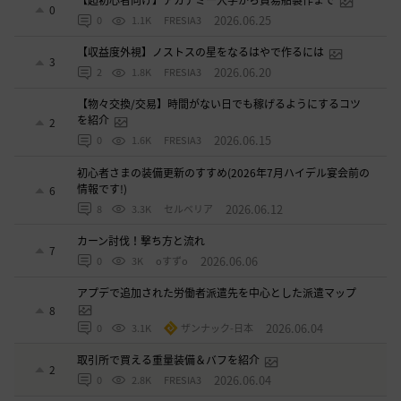
【超初心者向け】アカデミー入学から貿易船製作まで
0
2026.06.25
0
1.1K
FRESIA3
【収益度外視】ノストスの星をなるはやで作るには
3
2026.06.20
2
1.8K
FRESIA3
【物々交換/交易】時間がない日でも稼げるようにするコツ
を紹介
2
2026.06.15
0
1.6K
FRESIA3
初心者さまの装備更新のすすめ(2026年7月ハイデル宴会前の
情報です!)
6
2026.06.12
8
3.3K
セルベリア
カーン討伐！撃ち方と流れ
7
2026.06.06
0
3K
oすずo
アプデで追加された労働者派遣先を中心とした派遣マップ
8
2026.06.04
0
3.1K
ザンナック-日本
取引所で買える重量装備＆バフを紹介
2
2026.06.04
0
2.8K
FRESIA3