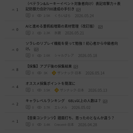
（ベテラン&ルーキーイベント対象者向け）表記攻撃力＋表
記防御力合計700達成の手引き
1
2026.05.24
0
2.5K
くろいばら
AIと進める重帆船増築の素材管理（改訂版）
0
2026.05.21
2
2.3K
氷鏡
ソラレのリプレイ機能を使って勉強！初心者から中級者向
け。
0
2026.05.18
0
2.6K
シャルグレア
【採集】アプデ後の採集結果
8
2026.05.14
0
3K
ザンナック-日本
オススメ採集ポイントを簡潔に
4
2026.05.13
1
3.5K
ザンナック-日本
キャラレベルランキング 68Lv以上の人数は？
2
2026.05.02
0
3.7K
エレメル
【音楽コンテンツ】譜面打ち、思ったのとなんか違う？
1
2026.04.28
0
3.4K
Crecent-日本