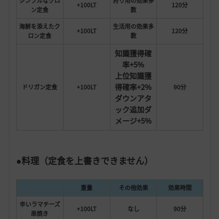
シンプルなクロ
狩り用の効果多
+100LT
120分
ン定食
数
海鮮を添えたク
生活用の効果多
+100LT
120分
ロン定食
数
知識獲得確
率+5%
上位知識獲
得確率+2%
ドリガン定食
+100LT
90分
ダウンアタ
ック追加ダ
メージ+5%
●料理（定食を上書きできません）
重量
その他効果
効果時間
辛いラマチーズ
+100LT
なし
90分
串焼き