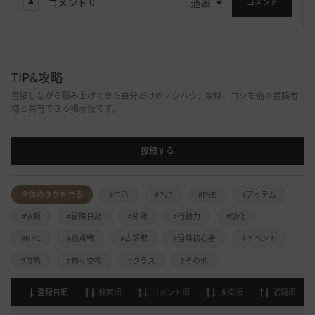
コメント
0
通報
コメント
TIP&攻略
冒険しながら積み上げてきた自分だけのノウハウ、攻略、コツを他の冒険者
様と共有できる掲示板です。
投稿する
全体のタグを見る
#生活
#PvP
#PvE
#アイテム
#依頼
#冒険日誌
#知識
#行動力
#強化
#NPC
#拠点戦
#占領戦
#冒険初心者
#イベント
#攻略
#物々交換
#クラス
#その他
登録日順
検索順
コメント順
推奨順
話題順