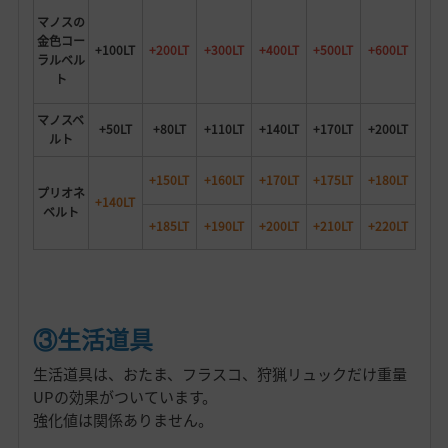
マノスの
金色コー
+100LT
+200LT
+300LT
+400LT
+500LT
+600LT
ラルベル
ト
マノスベ
+50LT
+80LT
+110LT
+140LT
+170LT
+200LT
ルト
+150LT
+160LT
+170LT
+175LT
+180LT
プリオネ
+140LT
ベルト
+185LT
+190LT
+200LT
+210LT
+220LT
③生活道具
生活道具は、おたま、フラスコ、狩猟リュックだけ重量
UPの効果がついています。
強化値は関係ありません。