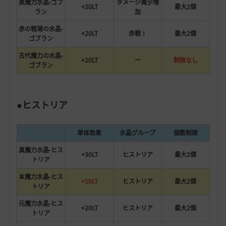
黒魔力水晶-ゴブ
ダメージ減少増
+20LT
最大2個
ラン
加
赤の戦場の水晶-
+20LT
赤戦Ⅰ
最大2個
ゴブラン
古代魔力の水晶-
+20LT
ー
制限なし
ゴブラン
●ヒストリア
単体効果
水晶グループ
個数制限
真魔力水晶-ヒス
+30LT
ヒストリア
最大2個
トリア
本魔力水晶-ヒス
+50LT
ヒストリア
最大2個
トリア
元魔力水晶-ヒス
+20LT
ヒストリア
最大2個
トリア