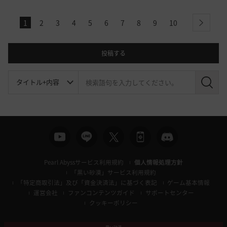
1
2
3
4
5
6
7
8
9
10
next
投稿する
検
索
Pearl Abyssサービス利用規約
個人情報処理方針
「黒い砂漠」サービス利用規約
「特定商取引法」及び「資金決済法」に基づく表記
ゲーム基本情報
運営会社
ファンコンテンツガイド
サポートセンター
クッキーポリシー