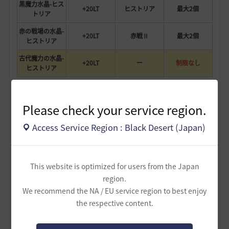
黒魔力水晶-ヒス
+20LT
ヒストリア
最大2個
トリア
赤の戦場の水晶-
+20LT
赤戦Ⅱ
最大2個
ヒストリア
古代魔力の水晶-
+20LT
ー
制限なし
ヒストリア
自由枠に古代魔力の水晶-ゴブランかヒストリアを入れる
Please check your service region.
事で、コストを抑えつつ重量を増やせます。
この画像で最大610LT増やせます。
Access Service Region : Black Desert (Japan)
This website is optimized for users from the Japan
region.
We recommend the NA / EU service region to best enjoy
the respective content.