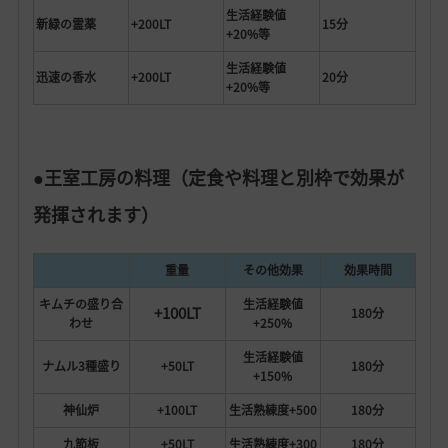
生活経験値
新緑の霊薬
+200LT
15分
+20%等
生活経験値
迅速の香水
+200LT
20分
+20%等
●王室工房の料理（定食や料理と別枠で効果が
発揮されます）
重量
その他効果
効果時間
キムチの盛り合
生活経験値
+100LT
180分
わせ
+250%
生活経験値
ナムル3種盛り
+50LT
180分
+150%
神仙炉
+100LT
生活熟練度+500
180分
九節板
+50LT
生活熟練度+300
180分