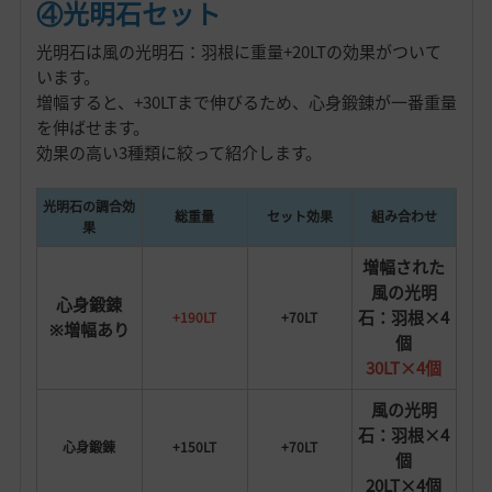
④光明石セット
光明石は風の光明石：羽根に重量+20LTの効果がついて
います。
増幅すると、+30LTまで伸びるため、心身鍛錬が一番重量
を伸ばせます。
効果の高い3種類に絞って紹介します。
光明石の調合効
総重量
セット効果
組み合わせ
果
増幅された
風の光明
心身鍛錬
石：羽根×4
+190LT
+70LT
※増幅あり
個
30LT×4個
風の光明
石：羽根×4
心身鍛錬
+150LT
+70LT
個
20LT×4個