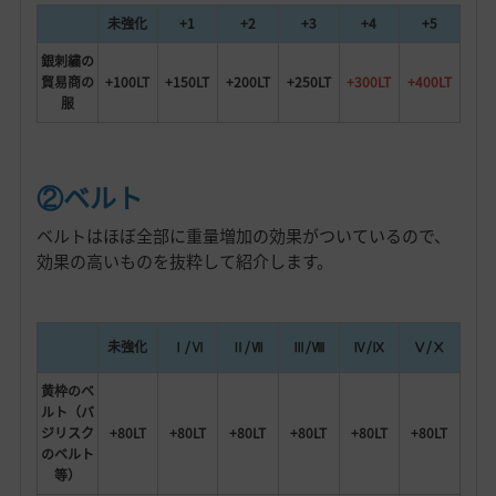
未強化
+1
+2
+3
+4
+5
銀刺繍の
貿易商の
+100LT
+150LT
+200LT
+250LT
+300LT
+400LT
服
②ベルト
ベルトはほぼ全部に重量増加の効果がついているので、
効果の高いものを抜粋して紹介します。
未強化
Ⅰ/Ⅵ
Ⅱ/Ⅶ
Ⅲ/Ⅷ
Ⅳ/Ⅸ
Ⅴ/Ⅹ
黄枠のベ
ルト（バ
ジリスク
+80LT
+80LT
+80LT
+80LT
+80LT
+80LT
のベルト
等）