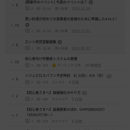
[開催中のイベント] 今週のイベントは？
8
2023.02.28
0
53.1K
黒い砂漠
黒い砂漠が初めての冒険者の皆様のために準備したA to Z！
19
2022.12.21
2
43.2K
黒い砂漠
エント研究室動画集
8
2021.05.12
1
32.3K
黒い砂漠
初心者向け労働者システムの基礎
10
20 時間前
0
204
ザンナック-日本
＜ジェピロスバフ＞予定時刻 8/ 2(日)～8/9（日）
9
4 日前
0
678
エレメル
【初心者さまへ】装備強化のやり方
2
5 日前
0
688
セルベリア
【初心者さまへ】装備更新の流れ（HYPERBOOST）
（2026/07/30～）
7
6 日前
1
928
セルベリア