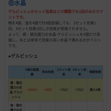
⑥水晶
ゲルビッシュのセット効果はどの種類でも1回のみのカウ
ントです。
極を4個、強を4個で計8個装備しても、2セット効果1
回、4セット効果1回しか効果が発揮されません。
よって、極・調合魔力の水晶-ゲルビッシュを4個だけ装
備し、あとは単体で効果の高い水晶で埋めるのがベスト
です。
●ゲルビッシュ
4個の総重
2セット効
4セット効
単体効果
個数制限
量
果
果
極・調合
魔力の水
+250LT
+25LT
+75LT
+75LT
最大4個
晶-ゲルビ
ッシュ
強・調合
魔力の水