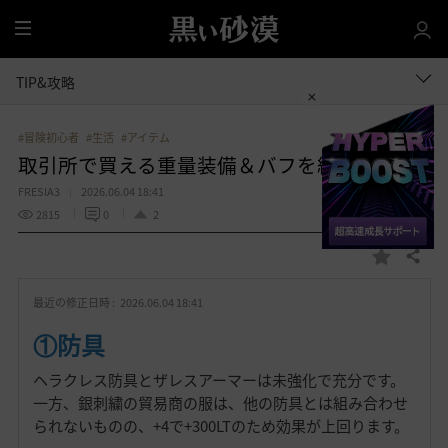
全
体
TIP&攻略
#冒険初心者
#生活
#アイテム
取引所で買える重量装備＆バフを紹介
FRESIA3
2026.06.04 18:41
2815
0
2
共有する
お
気
最近の修正日時 :
2026.06.04 18:41
に
入
①防具
り
ヘラクレス防具とザレスアーマーは未強化で充分です。
一方、銀刺繍の貿易商の服は、他の防具とは組み合わせ
られないものの、+4で+300LTのため効果が上回ります。