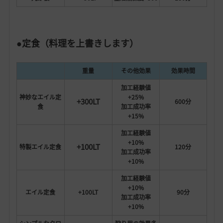
●定食（料理を上書きします）
重量
その他効果
効果時間
加工経験値
神妙なエイル定
+25%
+300LT
600分
食
加工成功率
+15%
加工経験値
+10%
+100LT
特製エイル定食
120分
加工成功率
+10%
加工経験値
+10%
エイル定食
+100LT
90分
加工成功率
+10%