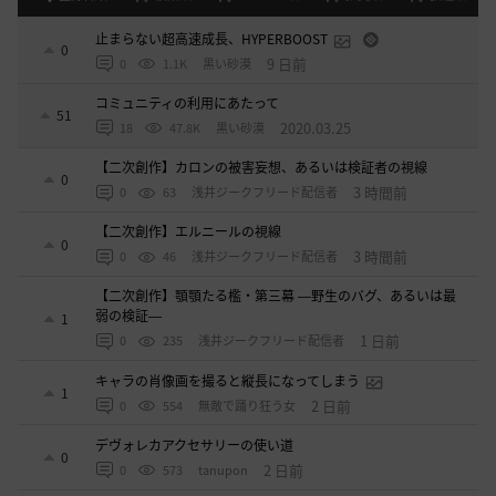
止まらない超高速成長、HYPERBOOST
0
9 日前
0
1.1K
黒い砂漠
コミュニティの利用にあたって
51
2020.03.25
18
47.8K
黒い砂漠
【二次創作】カロンの被害妄想、あるいは検証者の視線
0
3 時間前
0
63
浅井ジークフリード配信者
【二次創作】エルニールの視線
0
3 時間前
0
46
浅井ジークフリード配信者
【二次創作】顎顎たる檻・第三幕 ―野生のバグ、あるいは最
弱の検証―
1
1 日前
0
235
浅井ジークフリード配信者
キャラの肖像画を撮ると縦長になってしまう
1
2 日前
0
554
無敵で踊り狂う女
デヴォレカアクセサリーの使い道
0
2 日前
0
573
tanupon