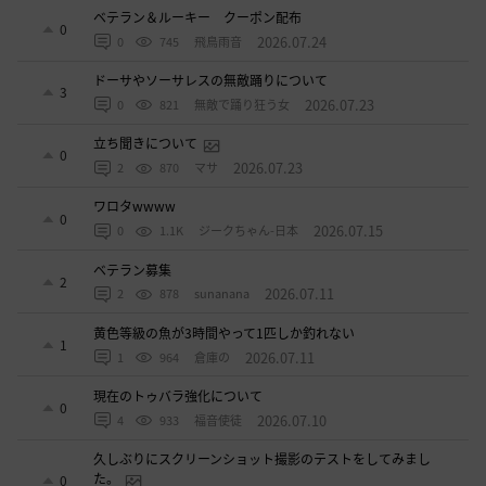
ベテラン＆ルーキー クーポン配布
0
2026.07.24
0
745
飛鳥雨音
ドーサやソーサレスの無敵踊りについて
3
2026.07.23
0
821
無敵で踊り狂う女
立ち聞きについて
0
2026.07.23
2
870
マサ
ワロタwwww
0
2026.07.15
0
1.1K
ジークちゃん-日本
ベテラン募集
2
2026.07.11
2
878
sunanana
黄色等級の魚が3時間やって1匹しか釣れない
1
2026.07.11
1
964
倉庫の
現在のトゥバラ強化について
0
2026.07.10
4
933
福音使徒
久しぶりにスクリーンショット撮影のテストをしてみまし
た。
0