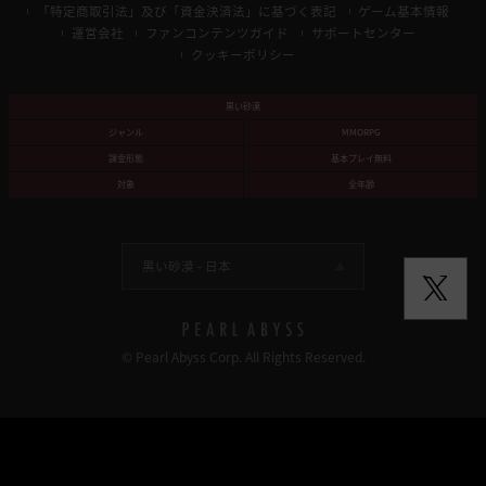
「特定商取引法」及び「資金決済法」に基づく表記
ゲーム基本情報
運営会社
ファンコンテンツガイド
サポートセンター
クッキーポリシー
黒い砂漠
ジャンル
MMORPG
課金形態
基本プレイ無料
対象
全年齢
黒い砂漠 -
日本
© Pearl Abyss Corp. All Rights Reserved.