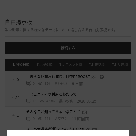
自由掲示板
黒い砂漠に関する様々なテーマについて話し合える自由掲示板です。
投稿する
登録日順
検索順
コメント順
推奨順
話題順
止まらない超高速成長、HYPERBOOST
0
6 日前
0
930
黒い砂漠
コミュニティの利用にあたって
51
2020.03.25
18
47.8K
黒い砂漠
そんなこと知ってらぁ…なこと？
1
11 時間前
0
144
ノウワン
ミルの木遺跡(狩場)への行き方について
0