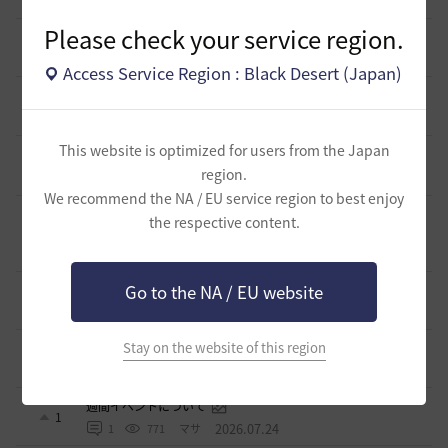
1 日前
0
254
威璃亜-日本
Please check your service region.
取引所の購入の仕方について
0
1 日前
2
288
歩くマシュマロ-日本
Access Service Region : Black Desert (Japan)
エマ・バルタリの記録日誌 9～12章について
9
5 日前
1
747
飛鳥雨音
This website is optimized for users from the Japan
止まらない超高速成長、HYPERBOOST
0
region.
6 日前
0
930
黒い砂漠
We recommend the NA / EU service region to best enjoy
【ギルド名声】2026ハイデル宴会スクショ【どうなる？】
the respective content.
（2026年ギルド名声アプデリンク追記）
4
10 日前
0
857
セルベリア
Go to the NA / EU website
「怪しい袋」
1
2026.07.24
0
982
ノウワン
波に乗って流れ着いた宝の地図の場所
Stay on the website of this region
2
2026.07.24
2
898
倉庫の
週間イベントについて
1
2026.07.24
1
771
マサ