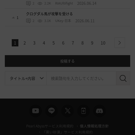
2026.06.14
2
2.2K
RiAUltifight
クログダル馬が攻撃を受ける
1
2026.06.11
2
3.1K
UKey-日本
1
2
3
4
5
6
7
8
9
10
next
投稿する
検
索
Pearl Abyssサービス利用規約
個人情報処理方針
「黒い砂漠」サービス利用規約