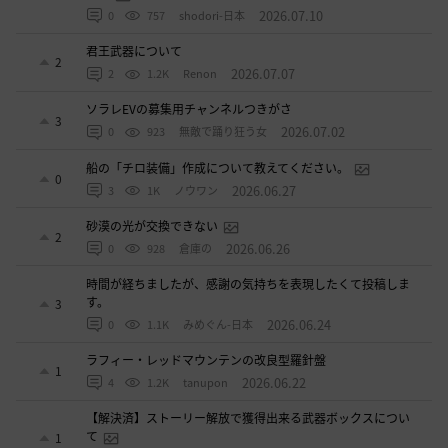
2026.07.10
0
757
shodori-日本
君王武器について
2
2026.07.07
2
1.2K
Renon
ソラレEVの募集用チャンネルつきがさ
3
2026.07.02
0
923
無敵で踊り狂う女
船の「チロ装備」作成について教えてください。
0
2026.06.27
3
1K
ノウワン
砂漠の光が交換できない
2
2026.06.26
0
928
倉庫の
時間が経ちましたが、感謝の気持ちを表現したくて投稿しま
す。
3
2026.06.24
0
1.1K
みめぐん-日本
ラフィー・レッドマウンテンの改良型羅針盤
1
2026.06.22
4
1.2K
tanupon
【解決済】ストーリー解放で獲得出来る武器ボックスについ
て
1