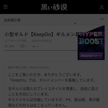
全
体
自由掲示板
小型ギルド【KeepOn】ギルメン募集中です
シアラナーザ-日本
2026.05.30 09:22
1594
0
0
共有する
お
気
最近の修正日時 :
2026.05.30 09:22
に
入
ここをご覧いただき、ありがとうございます。
り
「KeepOn」では、ギルドメンバーを募集しています。
当ギルドは個人のプレイスタイルを尊重し、自由に遊ぶ
ことを大切にしています。
ギルドスキルは完備していますが、PK、拠点戦、青の戦
場などの対人はおこなっていません。