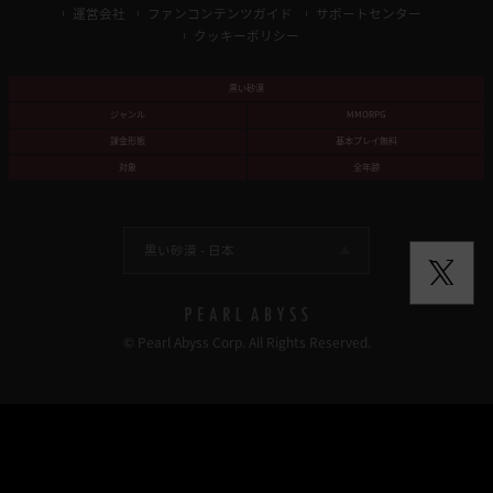
運営会社
ファンコンテンツガイド
サポートセンター
クッキーポリシー
黒い砂漠
ジャンル
MMORPG
課金形態
基本プレイ無料
対象
全年齢
黒い砂漠 -
日本
© Pearl Abyss Corp. All Rights Reserved.