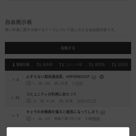
自由掲示板
黒い砂漠に関する様々なテーマについて話し合える自由掲示板です。
投稿する
登録日順
検索順
コメント順
推奨順
話題順
止まらない超高速成長、HYPERBOOST
0
7 日前
0
966
黒い砂漠
コミュニティの利用にあたって
51
2020.03.25
18
47.8K
黒い砂漠
キャラの肖像画を撮ると縦長になってしまう
1
4 時間前
0
109
無敵で踊り狂う女
デヴォレカアクセサリーの使い道
0