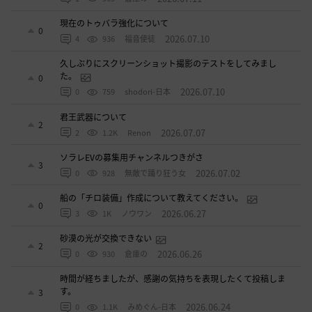
現在のトゥバラ強化について
0
2026.07.10
4
936
福音使徒
久しぶりにスクリーンショット撮影のテストをしてみまし
た。
0
2026.07.10
0
759
shodori-日本
君王武器について
2
2026.07.07
2
1.2K
Renon
ソラレEVの募集用チャンネルつきがさ
3
2026.07.02
0
928
無敵で踊り狂う女
船の「チロ装備」作成について教えてください。
0
2026.06.27
3
1K
ノウワン
砂漠の光が交換できない
2
2026.06.26
0
930
倉庫の
時間が経ちましたが、感謝の気持ちを表現したくて投稿しま
す。
3
2026.06.24
0
1.1K
みめぐん-日本