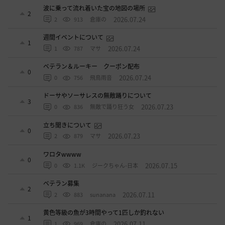
波に乗って流れ着いた宝の地図の場所
2
2026.07.24
2
913
倉庫の
週間イベントについて
1
2026.07.24
1
787
マサ
ベテラン＆ルーキー クーポン配布
0
2026.07.24
0
756
飛鳥雨音
ドーサやソーサレスの無敵踊りについて
3
2026.07.23
0
836
無敵で踊り狂う女
立ち聞きについて
0
2026.07.23
2
879
マサ
ワロタwwww
0
2026.07.15
0
1.1K
ジークちゃん-日本
ベテラン募集
2
2026.07.11
2
883
sunanana
黄色等級の魚が3時間やって1匹しか釣れない
1
2026.07.11
1
969
倉庫の