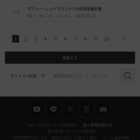
ラフィー・レッドマウンテンの改良型羅針盤
1
2026.06.22
4
1.2K
tanupon
1
2
3
4
5
6
7
8
9
10
next
投稿する
検
索
Pearl Abyssサービス利用規約
個人情報処理方針
「黒い砂漠」サービス利用規約
「特定商取引法」及び「資金決済法」に基づく表記
ゲーム基本情報