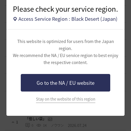
9 時間前
0
156
tanupon
Please check your service region.
そんなこと知ってらぁ…なこと？
1
1 日前
0
285
ノウワン
Access Service Region : Black Desert (Japan)
ミルの木遺跡(狩場)への行き方について
0
2 日前
0
343
威璃亜-日本
This website is optimized for users from the Japan
取引所の購入の仕方について
region.
0
2 日前
2
366
歩くマシュマロ-日本
We recommend the NA / EU service region to best enjoy
エマ・バルタリの記録日誌 9～12章について
the respective content.
9
6 日前
1
789
飛鳥雨音
止まらない超高速成長、HYPERBOOST
Go to the NA / EU website
0
7 日前
0
966
黒い砂漠
【ギルド名声】2026ハイデル宴会スクショ【どうなる？】
Stay on the website of this region
（2026年ギルド名声アプデリンク追記）
4
2026.07.27
0
869
セルベリア
「怪しい袋」
1
2026.07.24
0
1K
ノウワン