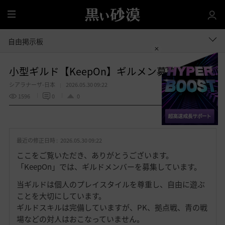
全
体
自由掲示板
小型ギルド【KeepOn】ギルメン募集中です
シアラナーザ-日本
2026.05.30 09:22
1596
0
0
共有する
お
気
最近の修正日時 :
2026.05.30 09:22
に
入
ここをご覧いただき、ありがとうございます。
り
「KeepOn」では、ギルドメンバーを募集しています。
当ギルドは個人のプレイスタイルを尊重し、自由に遊ぶ
ことを大切にしています。
ギルドスキルは完備していますが、PK、拠点戦、青の戦
場などの対人はおこなっていません。