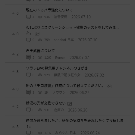
現在のトゥバラ強化について
0
2026.07.10
4
936
福音使徒
久しぶりにスクリーンショット撮影のテストをしてみまし
た。
0
2026.07.10
0
759
shodori-日本
君王武器について
2
2026.07.07
2
1.2K
Renon
ソラレEVの募集用チャンネルつきがさ
3
2026.07.02
0
929
無敵で踊り狂う女
船の「チロ装備」作成について教えてください。
0
2026.06.27
3
1K
ノウワン
砂漠の光が交換できない
2
2026.06.26
0
931
倉庫の
時間が経ちましたが、感謝の気持ちを表現したくて投稿しま
す。
3
2026.06.24
0
1.1K
みめぐん-日本