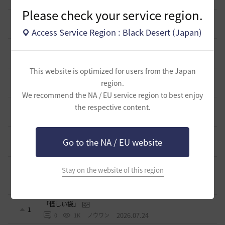
10 時間前
0
162
tanupon
Please check your service region.
そんなこと知ってらぁ…なこと？
1
1 日前
0
286
ノウワン
Access Service Region : Black Desert (Japan)
ミルの木遺跡(狩場)への行き方について
0
2 日前
0
343
威璃亜-日本
This website is optimized for users from the Japan
取引所の購入の仕方について
region.
0
2 日前
2
369
歩くマシュマロ-日本
We recommend the NA / EU service region to best enjoy
エマ・バルタリの記録日誌 9～12章について
the respective content.
9
6 日前
1
789
飛鳥雨音
止まらない超高速成長、HYPERBOOST
Go to the NA / EU website
0
7 日前
0
968
黒い砂漠
【ギルド名声】2026ハイデル宴会スクショ【どうなる？】
Stay on the website of this region
（2026年ギルド名声アプデリンク追記）
4
2026.07.27
0
869
セルベリア
「怪しい袋」
1
2026.07.24
0
1K
ノウワン