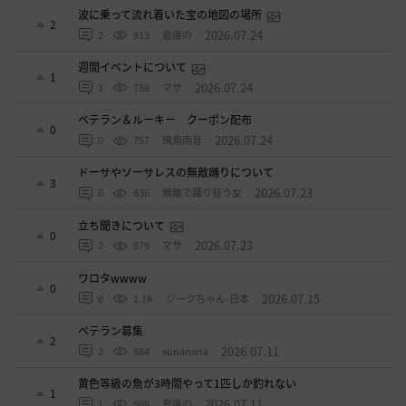
波に乗って流れ着いた宝の地図の場所
2
2026.07.24
2
913
倉庫の
週間イベントについて
1
2026.07.24
1
788
マサ
ベテラン＆ルーキー クーポン配布
0
2026.07.24
0
757
飛鳥雨音
ドーサやソーサレスの無敵踊りについて
3
2026.07.23
0
836
無敵で踊り狂う女
立ち聞きについて
0
2026.07.23
2
879
マサ
ワロタwwww
0
2026.07.15
0
1.1K
ジークちゃん-日本
ベテラン募集
2
2026.07.11
2
884
sunanana
黄色等級の魚が3時間やって1匹しか釣れない
1
2026.07.11
1
969
倉庫の