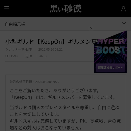
全
体
自由掲示板
小型ギルド【KeepOn】ギルメン募集中です
シアラナーザ-日本
2026.05.30 09:22
1598
0
0
共有する
お
気
最近の修正日時 :
2026.05.30 09:22
に
入
ここをご覧いただき、ありがとうございます。
り
「KeepOn」では、ギルドメンバーを募集しています。
当ギルドは個人のプレイスタイルを尊重し、自由に遊ぶ
ことを大切にしています。
ギルドスキルは完備していますが、PK、拠点戦、青の戦
場などの対人はおこなっていません。