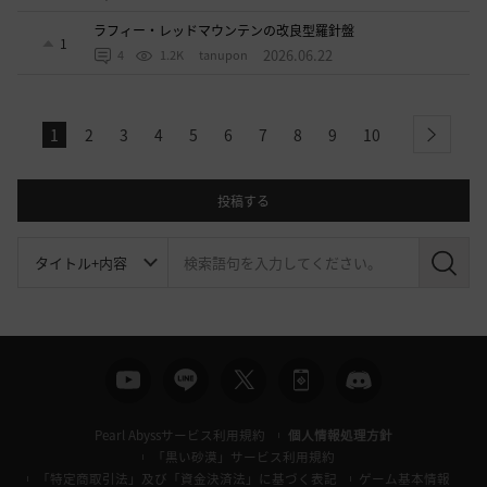
ラフィー・レッドマウンテンの改良型羅針盤
1
2026.06.22
4
1.2K
tanupon
1
2
3
4
5
6
7
8
9
10
next
投稿する
検
索
Pearl Abyssサービス利用規約
個人情報処理方針
「黒い砂漠」サービス利用規約
「特定商取引法」及び「資金決済法」に基づく表記
ゲーム基本情報