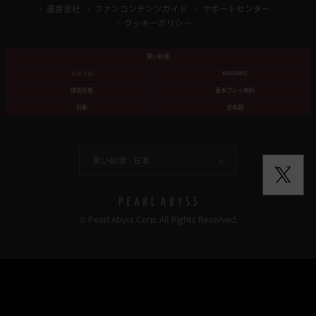
運営会社
ファンコンテンツガイド
サポートセンター
クッキーポリシー
黒い砂漠
ジャンル
MMORPG
課金形態
基本プレイ無料
対象
全年齢
黒い砂漠 -
日本
© Pearl Abyss Corp. All Rights Reserved.