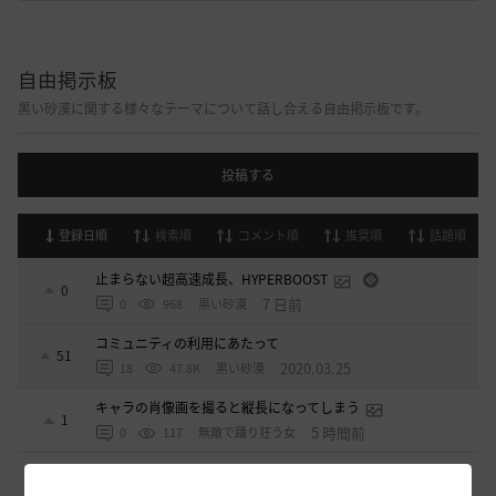
自由掲示板
黒い砂漠に関する様々なテーマについて話し合える自由掲示板です。
投稿する
登録日順
検索順
コメント順
推奨順
話題順
止まらない超高速成長、HYPERBOOST
0
7 日前
0
968
黒い砂漠
コミュニティの利用にあたって
51
2020.03.25
18
47.8K
黒い砂漠
キャラの肖像画を撮ると縦長になってしまう
1
5 時間前
0
117
無敵で踊り狂う女
デヴォレカアクセサリーの使い道
0