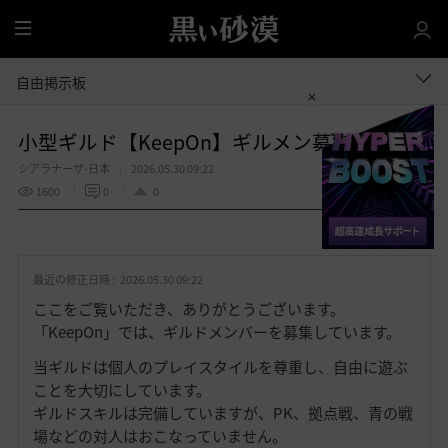
全
体
自由掲示板
小型ギルド【KeepOn】ギルメン募集中です
シアラナーザ-日本
2026.05.30 09:22
1600
0
0
共有する
お
気
最近の修正日時 :
2026.05.30 09:22
に
入
ここをご覧いただき、ありがとうございます。
り
「KeepOn」では、ギルドメンバーを募集しています。
当ギルドは個人のプレイスタイルを尊重し、自由に遊ぶ
ことを大切にしています。
ギルドスキルは完備していますが、PK、拠点戦、青の戦
場などの対人はおこなっていません。