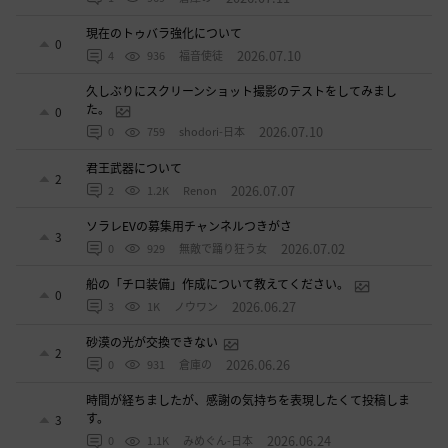
現在のトゥバラ強化について
0
2026.07.10
4
936
福音使徒
久しぶりにスクリーンショット撮影のテストをしてみまし
た。
0
2026.07.10
0
759
shodori-日本
君王武器について
2
2026.07.07
2
1.2K
Renon
ソラレEVの募集用チャンネルつきがさ
3
2026.07.02
0
929
無敵で踊り狂う女
船の「チロ装備」作成について教えてください。
0
2026.06.27
3
1K
ノウワン
砂漠の光が交換できない
2
2026.06.26
0
931
倉庫の
時間が経ちましたが、感謝の気持ちを表現したくて投稿しま
す。
3
2026.06.24
0
1.1K
みめぐん-日本