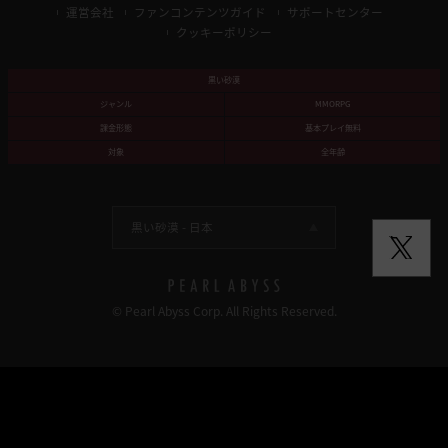
運営会社
ファンコンテンツガイド
サポートセンター
クッキーポリシー
黒い砂漠
ジャンル
MMORPG
課金形態
基本プレイ無料
対象
全年齢
黒い砂漠 -
日本
© Pearl Abyss Corp. All Rights Reserved.