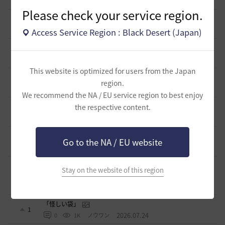
14 時間前
0
173
tanupon
Please check your service region.
そんなこと知ってらぁ…なこと？
1
1 日前
0
304
ノウワン
Access Service Region : Black Desert (Japan)
ミルの木遺跡(狩場)への行き方について
0
2 日前
0
353
威璃亜-日本
This website is optimized for users from the Japan
取引所の購入の仕方について
region.
0
2 日前
2
383
歩くマシュマロ-日本
We recommend the NA / EU service region to best enjoy
エマ・バルタリの記録日誌 9～12章について
the respective content.
9
6 日前
1
792
飛鳥雨音
止まらない超高速成長、HYPERBOOST
Go to the NA / EU website
0
7 日前
0
969
黒い砂漠
【ギルド名声】2026ハイデル宴会スクショ【どうなる？】
Stay on the website of this region
（2026年ギルド名声アプデリンク追記）
4
2026.07.27
0
869
セルベリア
「怪しい袋」
1
2026.07.24
0
1K
ノウワン