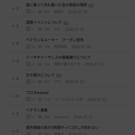
波に乗って流れ着いた宝の地図の場所
2
2026.07.24
2
914
倉庫の
週間イベントについて
1
2026.07.24
1
788
マサ
ベテラン＆ルーキー クーポン配布
0
2026.07.24
0
759
飛鳥雨音
ドーサやソーサレスの無敵踊りについて
3
2026.07.23
0
838
無敵で踊り狂う女
立ち聞きについて
0
2026.07.23
2
879
マサ
ワロタwwww
0
2026.07.15
0
1.1K
ジークちゃん-日本
ベテラン募集
2
2026.07.11
2
884
sunanana
黄色等級の魚が3時間やって1匹しか釣れない
1
2026.07.11
1
969
倉庫の