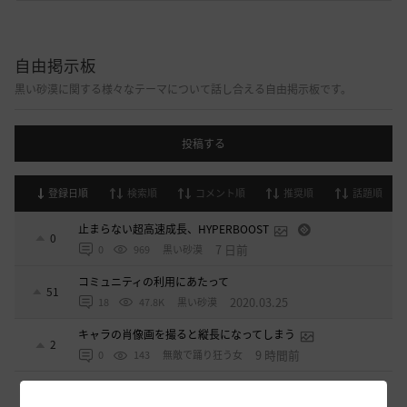
自由掲示板
黒い砂漠に関する様々なテーマについて話し合える自由掲示板です。
投稿する
登録日順
検索順
コメント順
推奨順
話題順
止まらない超高速成長、HYPERBOOST
0
7 日前
0
969
黒い砂漠
コミュニティの利用にあたって
51
2020.03.25
18
47.8K
黒い砂漠
キャラの肖像画を撮ると縦長になってしまう
2
9 時間前
0
143
無敵で踊り狂う女
デヴォレカアクセサリーの使い道
0