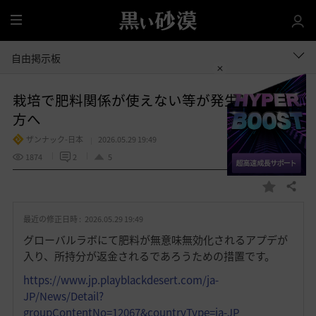
全
体
自由掲示板
栽培で肥料関係が使えない等が発生している
方へ
ザンナック-日本
2026.05.29 19:49
1874
2
5
共有する
お
気
最近の修正日時 :
2026.05.29 19:49
に
入
グローバルラボにて肥料が無意味無効化されるアプデが
り
入り、所持分が返金されるであろうための措置です。
https://www.jp.playblackdesert.com/ja-
JP/News/Detail?
groupContentNo=12067&countryType=ja-JP