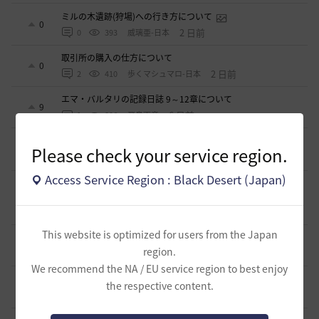
ミルの木遺跡(狩場)への行き方について
0
2 日前
0
393
威璃亜-日本
取引所の購入の仕方について
0
2 日前
2
410
歩くマシュマロ-日本
エマ・バルタリの記録日誌 9～12章について
9
6 日前
1
806
飛鳥雨音
止まらない超高速成長、HYPERBOOST
Please check your service region.
0
7 日前
0
992
黒い砂漠
Access Service Region : Black Desert (Japan)
【ギルド名声】2026ハイデル宴会スクショ【どうなる？】
（2026年ギルド名声アプデリンク追記）
4
2026.07.27
0
874
セルベリア
This website is optimized for users from the Japan
「怪しい袋」
1
region.
2026.07.24
0
1K
ノウワン
We recommend the NA / EU service region to best enjoy
波に乗って流れ着いた宝の地図の場所
the respective content.
2
2026.07.24
2
919
倉庫の