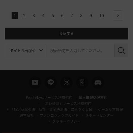
1
2
3
4
5
6
7
8
9
10
next
投稿する
検
索
Pearl Abyssサービス利用規約
個人情報処理方針
「黒い砂漠」サービス利用規約
「特定商取引法」及び「資金決済法」に基づく表記
ゲーム基本情報
運営会社
ファンコンテンツガイド
サポートセンター
クッキーポリシー