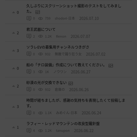
久しぶりにスクリーンショット撮影のテストをしてみまし
た。
0
2026.07.10
0
759
shodori-日本
君王武器について
2
2026.07.07
2
1.2K
Renon
ソラレEVの募集用チャンネルつきがさ
3
2026.07.02
0
932
無敵で踊り狂う女
船の「チロ装備」作成について教えてください。
0
2026.06.27
3
1K
ノウワン
砂漠の光が交換できない
2
2026.06.26
0
932
倉庫の
時間が経ちましたが、感謝の気持ちを表現したくて投稿しま
す。
3
2026.06.24
0
1.1K
みめぐん-日本
ラフィー・レッドマウンテンの改良型羅針盤
1
2026.06.22
4
1.2K
tanupon