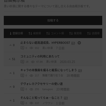
自由掲示板
黒い砂漠に関する様々なテーマについて話し合える自由掲示板です。
投稿する
登録日順
検索順
コメント順
推奨順
話題順
止まらない超高速成長、HYPERBOOST
0
7 日前
0
992
黒い砂漠
コミュニティの利用にあたって
51
2020.03.25
18
47.8K
黒い砂漠
キャラの肖像画を撮ると縦長になってしまう
1
18 時間前
0
217
無敵で踊り狂う女
デヴォレカアクセサリーの使い道
0
23 時間前
0
255
tanupon
そんなこと知ってらぁ…なこと？
1
1 日前
0
337
ノウワン