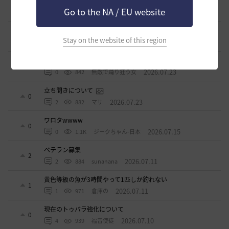
週間イベントについて
1
Go to the NA / EU website
2026.07.24
1
790
マサ
ベテラン＆ルーキー クーポン配布
0
Stay on the website of this region
2026.07.24
0
765
飛鳥雨音
ドーサやソーサレスの無敵踊りについて
3
2026.07.23
0
842
無敵で踊り狂う女
立ち聞きについて
0
2026.07.23
2
882
マサ
ワロタwwww
0
2026.07.15
0
1.1K
ジークちゃん-日本
ベテラン募集
2
2026.07.11
2
884
sunanana
黄色等級の魚が3時間やって1匹しか釣れない
1
2026.07.11
1
971
倉庫の
現在のトゥバラ強化について
0
2026.07.10
4
939
福音使徒