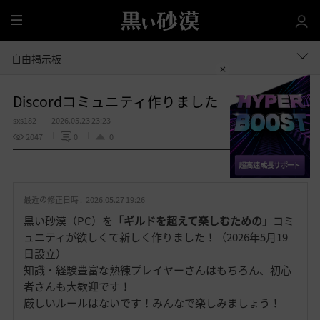
全
体
自由掲示板
Discordコミュニティ作りました
sxs182
2026.05.23 23:23
2047
0
0
共有する
お
気
最近の修正日時 :
2026.05.27 19:26
に
入
黒い砂漠（PC）を
「ギルドを超えて楽しむための」
コミ
り
ュニティが欲しくて新しく作りました！（2026年5月19
日設立）
知識・経験豊富な熟練プレイヤーさんはもちろん、初心
者さんも大歓迎です！
厳しいルールはないです！みんなで楽しみましょう！