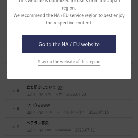
This website is optimized for users from the Japan
1
2026.07.24
0
995
ノウワン
region.
We recommend the NA / EU service region to best enjoy
波に乗って流れ着いた宝の地図の場所
2
the respective content.
2026.07.24
2
904
倉庫の
週間イベントについて
1
2026.07.24
1
776
マサ
Go to the NA / EU website
ベテラン＆ルーキー クーポン配布
0
2026.07.24
0
751
飛鳥雨音
Stay on the website of this region
ドーサやソーサレスの無敵踊りについて
3
2026.07.23
0
825
無敵で踊り狂う女
立ち聞きについて
0
2026.07.23
2
875
マサ
ワロタwwww
0
2026.07.15
0
1.1K
ジークちゃん-日本
ベテラン募集
2
2026.07.11
2
880
sunanana