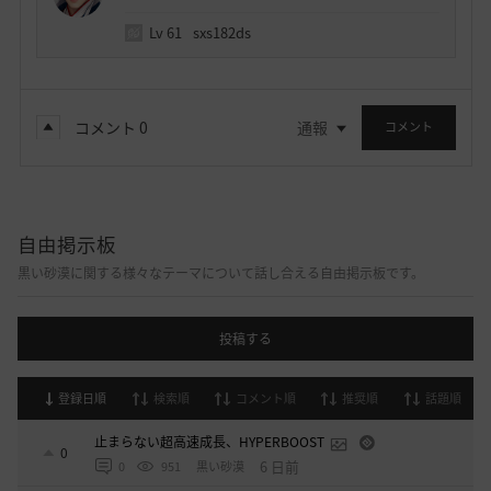
Lv
61
sxs182ds
コメント
0
通報
コメント
自由掲示板
黒い砂漠に関する様々なテーマについて話し合える自由掲示板です。
投稿する
登録日順
検索順
コメント順
推奨順
話題順
止まらない超高速成長、HYPERBOOST
0
6 日前
0
951
黒い砂漠