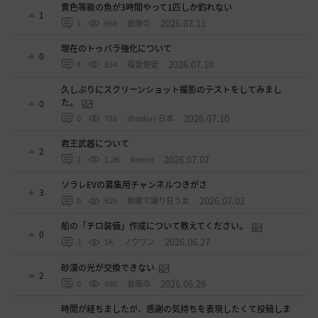
黄色等級の魚が3時間やって1匹しか釣れない
1
2026.07.11
1
966
倉庫の
現在のトゥバラ強化について
0
2026.07.10
4
934
福音使徒
久しぶりにスクリーンショット撮影のテストをしてみまし
た。
0
2026.07.10
0
758
shodori-日本
君王武器について
2
2026.07.07
2
1.2K
Renon
ソラレEVの募集用チャンネルつきがさ
3
2026.07.02
0
926
無敵で踊り狂う女
船の「チロ装備」作成について教えてください。
0
2026.06.27
3
1K
ノウワン
砂漠の光が交換できない
2
2026.06.26
0
930
倉庫の
時間が経ちましたが、感謝の気持ちを表現したくて投稿しま