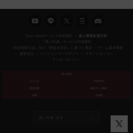
Pearl Abyssサービス利用規約
個人情報処理方針
「黒い砂漠」サービス利用規約
「特定商取引法」及び「資金決済法」に基づく表記
ゲーム基本情報
運営会社
ファンコンテンツガイド
サポートセンター
クッキーポリシー
黒い砂漠
ジャンル
MMORPG
課金形態
基本プレイ無料
対象
全年齢
黒い砂漠 -
日本