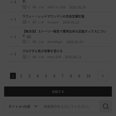
す。
3
2026.06.24
0
1.1K
みめぐん-日本
ラフィー・レッドマウンテンの改良型羅針盤
1
2026.06.22
4
1.2K
tanupon
【解決済】ストーリー解放で獲得出来る武器ボックスについ
て
1
2026.06.14
2
2.2K
RiAUltifight
クログダル馬が攻撃を受ける
1
2026.06.11
2
3.1K
UKey-日本
1
2
3
4
5
6
7
8
9
10
next
投稿する
検
索