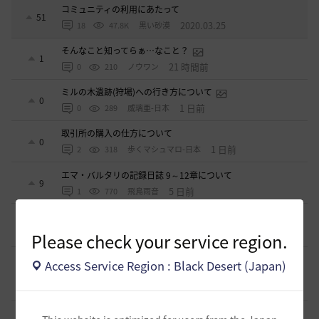
コミュニティの利用にあたって
51
2020.03.25
18
47.8K
黒い砂漠
そんなこと知ってらぁ…なこと？
1
21 時間前
0
210
ノウワン
ミルの木遺跡(狩場)への行き方について
0
1 日前
0
289
威璃亜-日本
取引所の購入の仕方について
0
1 日前
2
318
歩くマシュマロ-日本
エマ・バルタリの記録日誌 9～12章について
9
5 日前
1
770
飛鳥雨音
止まらない超高速成長、HYPERBOOST
0
6 日前
0
951
黒い砂漠
Please check your service region.
【ギルド名声】2026ハイデル宴会スクショ【どうなる？】
Access Service Region : Black Desert (Japan)
（2026年ギルド名声アプデリンク追記）
4
2026.07.27
0
862
セルベリア
「怪しい袋」