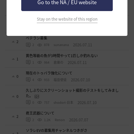
Go to the NA / EU website
立ち聞きについて
0
2026.07.23
2
872
マサ
Stay on the website of this region
ワロタwwww
0
2026.07.15
0
1.1K
ジークちゃん-日本
ベテラン募集
2
2026.07.11
2
878
sunanana
黄色等級の魚が3時間やって1匹しか釣れない
1
2026.07.11
1
964
倉庫の
現在のトゥバラ強化について
0
2026.07.10
4
933
福音使徒
久しぶりにスクリーンショット撮影のテストをしてみまし
た。
0
2026.07.10
0
757
shodori-日本
君王武器について
2
2026.07.07
2
1.2K
Renon
ソラレEVの募集用チャンネルつきがさ
3