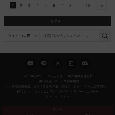
1
2
3
4
5
6
7
8
9
10
next
投稿する
検
索
Pearl Abyssサービス利用規約
個人情報処理方針
「黒い砂漠」サービス利用規約
「特定商取引法」及び「資金決済法」に基づく表記
ゲーム基本情報
運営会社
ファンコンテンツガイド
サポートセンター
クッキーポリシー
黒い砂漠