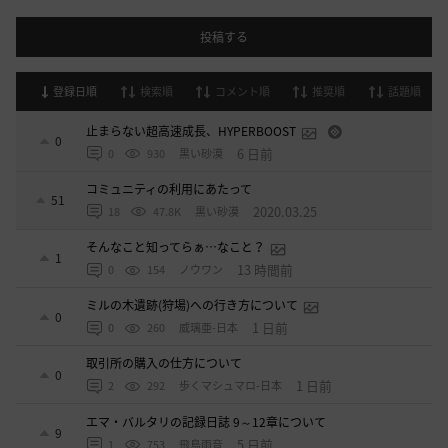
投稿する
登録日順
検索順
コメント順
推奨順
話題順
止まらない超高速成長、HYPERBOOST
0
6 日前
0
930
黒い砂漠
コミュニティの利用にあたって
51
2020.03.25
18
47.8K
黒い砂漠
そんなこと知ってらぁ…なこと？
1
13 時間前
0
154
ノウワン
ミルの木遺跡(狩場)への行き方について
0
1 日前
0
260
威璃亜-日本
取引所の購入の仕方について
0
1 日前
2
292
歩くマシュマロ-日本
エマ・バルタリの記録日誌 9～12章について
9
5 日前
1
753
飛鳥雨音