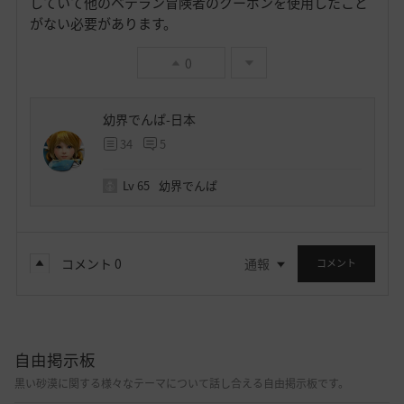
していて他のベテラン冒険者のクーポンを使用したこと
がない必要があります。
0
幼界でんぱ-日本
34
5
Lv
65
幼界でんぱ
コメント
0
通報
コメント
自由掲示板
黒い砂漠に関する様々なテーマについて話し合える自由掲示板です。