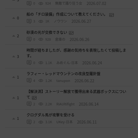
2026.07.02
0
924
無敵で踊り狂う女
船の「チロ装備」作成について教えてください。
0
2026.06.27
3
1K
ノウワン
砂漠の光が交換できない
2
2026.06.26
0
928
倉庫の
時間が経ちましたが、感謝の気持ちを表現したくて投稿しま
す。
3
2026.06.24
0
1.1K
みめぐん-日本
ラフィー・レッドマウンテンの改良型羅針盤
1
2026.06.22
4
1.2K
tanupon
【解決済】ストーリー解放で獲得出来る武器ボックスについ
て
1
2026.06.14
2
2.2K
RiAUltifight
クログダル馬が攻撃を受ける
1
2026.06.11
2
3.1K
UKey-日本