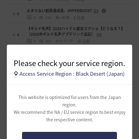
止まらない超高速成長、HYPERBOOST
0
6 日前
0
930
黒い砂漠
【ギルド名声】2026ハイデル宴会スクショ【どうなる？】
（2026年ギルド名声アプデリンク追記）
4
10 日前
0
859
セルベリア
「怪しい袋」
1
2026.07.24
0
984
ノウワン
Please check your service region.
波に乗って流れ着いた宝の地図の場所
Access Service Region : Black Desert (Japan)
2
2026.07.24
2
900
倉庫の
週間イベントについて
1
2026.07.24
1
774
マサ
This website is optimized for users from the Japan
region.
ベテラン＆ルーキー クーポン配布
0
We recommend the NA / EU service region to best enjoy
2026.07.24
0
747
飛鳥雨音
the respective content.
ドーサやソーサレスの無敵踊りについて
3
2026.07.23
0
823
無敵で踊り狂う女