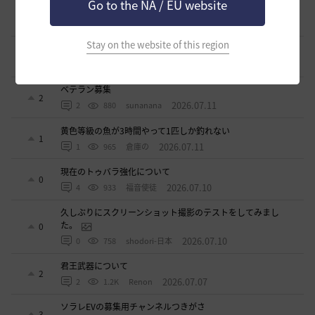
Go to the NA / EU website
立ち聞きについて
0
2026.07.23
2
874
マサ
Stay on the website of this region
ワロタwwww
0
2026.07.15
0
1.1K
ジークちゃん-日本
ベテラン募集
2
2026.07.11
2
880
sunanana
黄色等級の魚が3時間やって1匹しか釣れない
1
2026.07.11
1
965
倉庫の
現在のトゥバラ強化について
0
2026.07.10
4
933
福音使徒
久しぶりにスクリーンショット撮影のテストをしてみまし
た。
0
2026.07.10
0
758
shodori-日本
君王武器について
2
2026.07.07
2
1.2K
Renon
ソラレEVの募集用チャンネルつきがさ
3