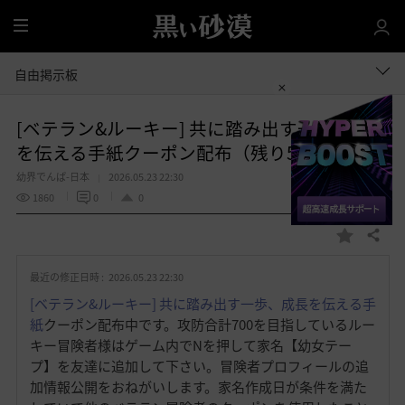
全
体
自由掲示板
[ベテラン&ルーキー] 共に踏み出す一歩、成長
を伝える手紙クーポン配布（残り5）
幼界でんぱ-日本
2026.05.23 22:30
1860
0
0
共有する
お
気
最近の修正日時 :
2026.05.23 22:30
に
入
[ベテラン&ルーキー] 共に踏み出す一歩、成長を伝える手
り
紙
クーポン配布中です。攻防合計700を目指しているルー
キー冒険者様はゲーム内でNを押して家名【幼女テー
プ】を友達に追加して下さい。冒険者プロフィールの追
加情報公開をおねがいします。家名作成日が条件を満た