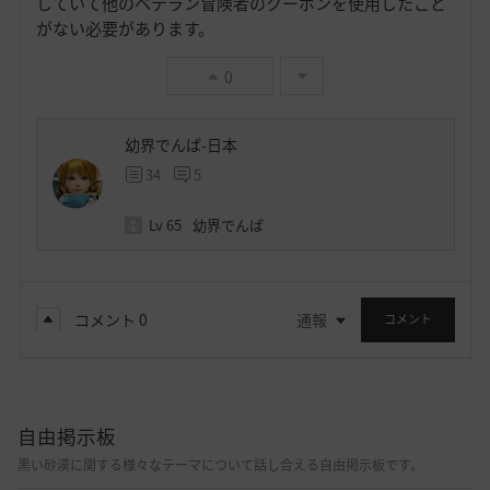
していて他のベテラン冒険者のクーポンを使用したこと
がない必要があります。
0
幼界でんぱ-日本
34
5
Lv
65
幼界でんぱ
コメント
0
通報
コメント
自由掲示板
黒い砂漠に関する様々なテーマについて話し合える自由掲示板です。