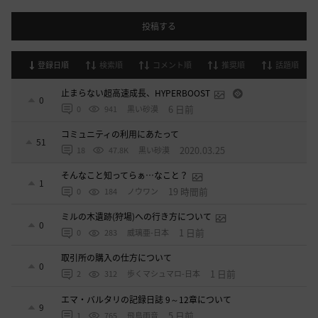
投稿する
登録日順
検索順
コメント順
推奨順
話題順
止まらない超高速成長、HYPERBOOST
0
6 日前
0
941
黒い砂漠
コミュニティの利用にあたって
51
2020.03.25
18
47.8K
黒い砂漠
そんなこと知ってらぁ…なこと？
1
19 時間前
0
184
ノウワン
ミルの木遺跡(狩場)への行き方について
0
1 日前
0
283
威璃亜-日本
取引所の購入の仕方について
0
1 日前
2
312
歩くマシュマロ-日本
エマ・バルタリの記録日誌 9～12章について
9
5 日前
1
765
飛鳥雨音