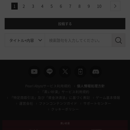
1
2
3
4
5
6
7
8
9
10
next
投稿する
検
索
Pearl Abyssサービス利用規約
個人情報処理方針
「黒い砂漠」サービス利用規約
「特定商取引法」及び「資金決済法」に基づく表記
ゲーム基本情報
運営会社
ファンコンテンツガイド
サポートセンター
クッキーポリシー
黒い砂漠