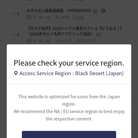
止まらない超高速成長、HYPERBOOST
0
6 日前
0
941
黒い砂漠
【ギルド名声】2026ハイデル宴会スクショ【どうなる？】
（2026年ギルド名声アプデリンク追記）
4
2026.07.27
0
861
セルベリア
「怪しい袋」
1
2026.07.24
0
993
ノウワン
Please check your service region.
波に乗って流れ着いた宝の地図の場所
Access Service Region : Black Desert (Japan)
2
2026.07.24
2
904
倉庫の
週間イベントについて
1
2026.07.24
1
775
マサ
This website is optimized for users from the Japan
region.
ベテラン＆ルーキー クーポン配布
0
We recommend the NA / EU service region to best enjoy
2026.07.24
0
750
飛鳥雨音
the respective content.
ドーサやソーサレスの無敵踊りについて
3
2026.07.23
0
825
無敵で踊り狂う女