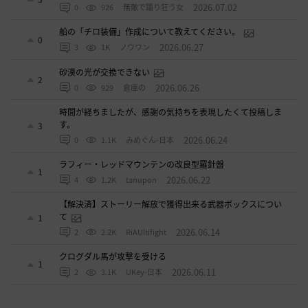
2026.07.02
0
926
無敵で踊り狂う女
船の「チロ装備」作成について教えてください。
0
2026.06.27
3
1K
ノウワン
砂漠の光が交換できない
2
2026.06.26
0
929
倉庫の
時間が経ちましたが、感謝の気持ちを表現したくて投稿しま
す。
3
2026.06.24
0
1.1K
みめぐん-日本
ラフィー・レッドマウンテンの改良型羅針盤
1
2026.06.22
4
1.2K
tanupon
【解決済】ストーリー解放で獲得出来る武器ボックスについ
て
1
2026.06.14
2
2.2K
RiAUltifight
クログダル馬が攻撃を受ける
1
2026.06.11
2
3.1K
UKey-日本