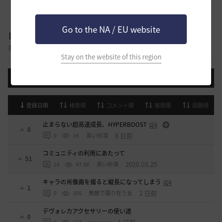
Go to the NA / EU website
自由掲示板
黒い砂漠に関する様々なテーマについて話し合える自由掲示板です。
Stay on the website of this region
投稿する
登録日順
検索順
コメント順
推奨順
話題順
止まらない超高速成長、HYPERBOOST
0
8 日前
0
1K
黒い砂漠
コミュニティの利用にあたって
51
2020.03.25
18
47.8K
黒い砂漠
キャラの肖像画を撮ると縦長になってしまう
1
1 日前
0
305
無敵で踊り狂う女
デヴォレカアクセサリーの使い道
0