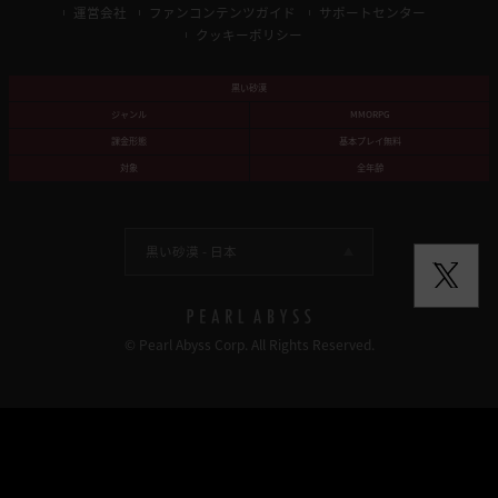
運営会社
ファンコンテンツガイド
サポートセンター
クッキーポリシー
黒い砂漠
ジャンル
MMORPG
課金形態
基本プレイ無料
対象
全年齢
黒い砂漠 -
日本
© Pearl Abyss Corp. All Rights Reserved.