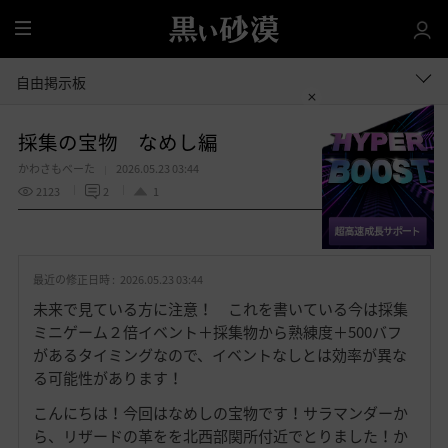
全
体
自由掲示板
採集の宝物 なめし編
かわさもべーた
2026.05.23 03:44
2123
2
1
共有する
お
気
最近の修正日時 :
2026.05.23 03:44
に
入
未来で見ている方に注意！ これを書いている今は採集
り
ミニゲーム２倍イベント＋採集物から熟練度＋500バフ
があるタイミングなので、イベントなしとは効率が異な
る可能性があります！
こんにちは！今回はなめしの宝物です！サラマンダーか
ら、リザードの革をを北西部関所付近でとりました！か