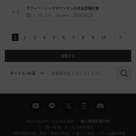
ラフィー・レッドマウンテンの改良型羅針盤
1
2026.06.22
4
1.2K
tanupon
1
2
3
4
5
6
7
8
9
10
next
投稿する
検
索
Pearl Abyssサービス利用規約
個人情報処理方針
「黒い砂漠」サービス利用規約
「特定商取引法」及び「資金決済法」に基づく表記
ゲーム基本情報