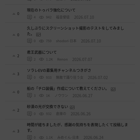
現在のトゥバラ強化について
0
2026.07.10
4
942
福音使徒
久しぶりにスクリーンショット撮影のテストをしてみまし
た。
0
2026.07.10
0
759
shodori-日本
君王武器について
2
2026.07.07
2
1.2K
Renon
ソラレEVの募集用チャンネルつきがさ
3
2026.07.02
0
933
無敵で踊り狂う女
船の「チロ装備」作成について教えてください。
0
2026.06.27
3
1K
ノウワン
砂漠の光が交換できない
2
2026.06.26
0
932
倉庫の
時間が経ちましたが、感謝の気持ちを表現したくて投稿しま
す。
3
2026.06.24
0
1.1K
みめぐん-日本