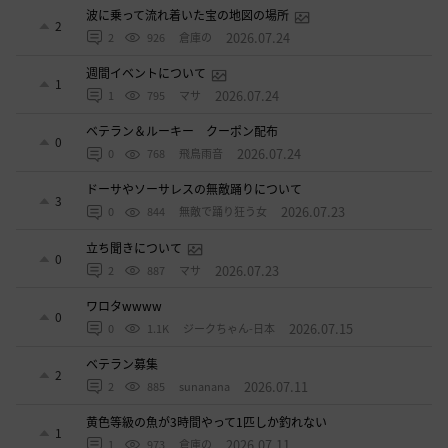
波に乗って流れ着いた宝の地図の場所
2
2026.07.24
2
926
倉庫の
週間イベントについて
1
2026.07.24
1
795
マサ
ベテラン＆ルーキー クーポン配布
0
2026.07.24
0
768
飛鳥雨音
ドーサやソーサレスの無敵踊りについて
3
2026.07.23
0
844
無敵で踊り狂う女
立ち聞きについて
0
2026.07.23
2
887
マサ
ワロタwwww
0
2026.07.15
0
1.1K
ジークちゃん-日本
ベテラン募集
2
2026.07.11
2
885
sunanana
黄色等級の魚が3時間やって1匹しか釣れない
1
2026.07.11
1
973
倉庫の