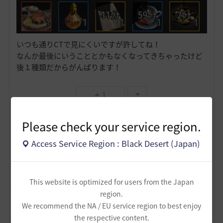
いつも通りCTで見にくいですが許してね！
なんか最後にいうこととかもなくなってきちゃったけど
後１種類だからがんばります！
1
Please check your service region.
かわさもべーた
6
7
Access Service Region : Black Desert (Japan)
Lv
62
FPSずんだもん
This website is optimized for users from the Japan
region.
コメント
2
通報
We recommend the NA / EU service region to best enjoy
コメント
the respective content.