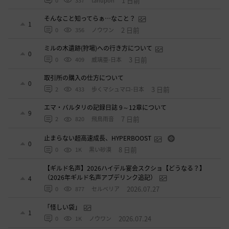
1 日前
0
337
tanupon
そんなこと知ってらぁ…なこと？
1
2 日前
0
356
ノウワン
ミルの木遺跡(狩場)への行き方について
0
3 日前
0
409
威璃亜-日本
取引所の購入の仕方について
0
3 日前
2
433
歩くマシュマロ-日本
エマ・バルタリの記録日誌 9～12章について
9
7 日前
2
820
飛鳥雨音
止まらない超高速成長、HYPERBOOST
0
8 日前
0
1K
黒い砂漠
【ギルド名声】2026ハイデル宴会スクショ【どうなる？】
（2026年ギルド名声アプデリンク追記）
4
2026.07.27
0
877
セルベリア
「怪しい袋」
1
2026.07.24
0
1K
ノウワン