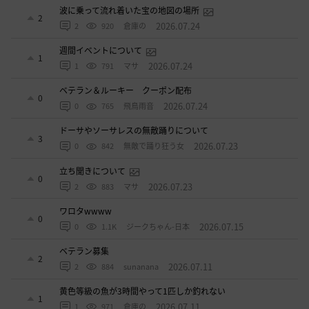
波に乗って流れ着いた宝の地図の場所
2
2026.07.24
2
920
倉庫の
週間イベントについて
1
2026.07.24
1
791
マサ
ベテラン＆ルーキー クーポン配布
0
2026.07.24
0
765
飛鳥雨音
ドーサやソーサレスの無敵踊りについて
3
2026.07.23
0
842
無敵で踊り狂う女
立ち聞きについて
0
2026.07.23
2
883
マサ
ワロタwwww
0
2026.07.15
0
1.1K
ジークちゃん-日本
ベテラン募集
2
2026.07.11
2
884
sunanana
黄色等級の魚が3時間やって1匹しか釣れない
1
2026.07.11
1
971
倉庫の