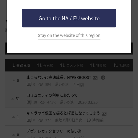
Go to the NA / EU website
自由掲示板
黒い砂漠に関する様々なテーマについて話し合える自由掲示板です。
Stay on the website of this region
投稿する
登録日順
検索順
コメント順
推奨順
話題順
止まらない超高速成長、HYPERBOOST
0
7 日前
0
994
黒い砂漠
コミュニティの利用にあたって
51
2020.03.25
18
47.8K
黒い砂漠
キャラの肖像画を撮ると縦長になってしまう
1
19 時間前
0
227
無敵で踊り狂う女
デヴォレカアクセサリーの使い道
0