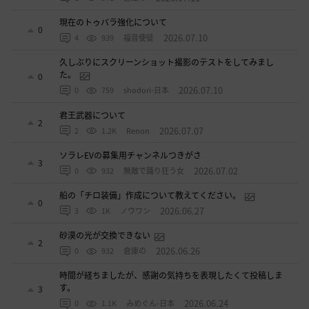
現在のトゥバラ強化について
0
2026.07.10
4
939
福音使徒
久しぶりにスクリーンショット撮影のテストをしてみまし
た。
0
2026.07.10
0
759
shodori-日本
君王武器について
2
2026.07.07
2
1.2K
Renon
ソラレEVの募集用チャンネルつきがさ
3
2026.07.02
0
932
無敵で踊り狂う女
船の「チロ装備」作成について教えてください。
0
2026.06.27
3
1K
ノウワン
砂漠の光が交換できない
2
2026.06.26
0
932
倉庫の
時間が経ちましたが、感謝の気持ちを表現したくて投稿しま
す。
3
2026.06.24
0
1.1K
みめぐん-日本