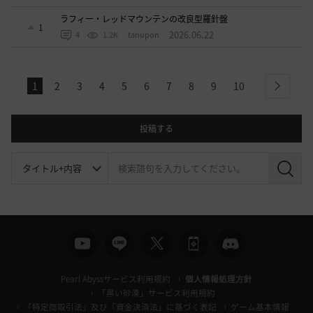
ラフィー・レッドマウンテンの改良型羅針盤
1
2026.06.22
4
1.2K
tanupon
1
2
3
4
5
6
7
8
9
10
next
投稿する
検
索
Pearl Abyssサービス利用規約
個人情報処理方針
「黒い砂漠」サービス利用規約
「特定商取引法」及び「資金決済法」に基づく表記
ゲーム基本情報