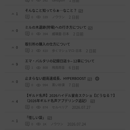
1 日前
0
262
tanupon
そんなこと知ってらぁ…なこと？
1
2 日前
0
339
ノウワン
ミルの木遺跡(狩場)への行き方について
0
2 日前
0
394
威璃亜-日本
取引所の購入の仕方について
0
2 日前
2
410
歩くマシュマロ-日本
エマ・バルタリの記録日誌 9～12章について
9
6 日前
1
808
飛鳥雨音
止まらない超高速成長、HYPERBOOST
0
7 日前
0
994
黒い砂漠
【ギルド名声】2026ハイデル宴会スクショ【どうなる？】
（2026年ギルド名声アプデリンク追記）
4
2026.07.27
0
874
セルベリア
「怪しい袋」
1
2026.07.24
0
1K
ノウワン