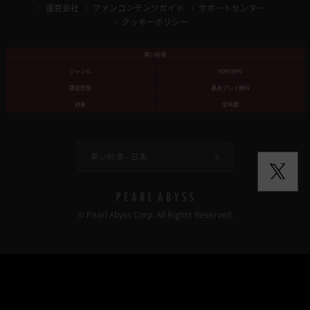
運営会社
ファンコンテンツガイド
サポートセンター
クッキーポリシー
黒い砂漠
ジャンル
MMORPG
課金形態
基本プレイ無料
対象
全年齢
黒い砂漠 -
日本
© Pearl Abyss Corp. All Rights Reserved.