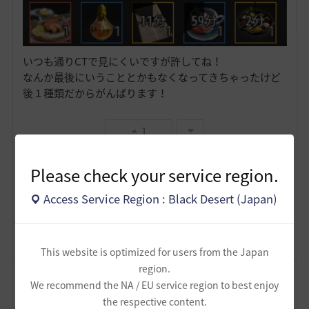
いつも通りCTで見にくいですが許してね！
なんか最後にいうこととかもなくなってきちゃったけど
後１種類だからがんばります！
1
Please check your service region.
かわさもべーた
6
7
Access Service Region : Black Desert (Japan)
Lv
62
FPSずんだもん
This website is optimized for users from the Japan
region.
コメント
2
通報
We recommend the NA / EU service region to best enjoy
コメント
the respective content.