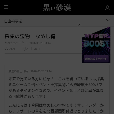
全
体
自由掲示板
採集の宝物 なめし編
かわさもべーた
2026.05.23 03:44
2121
2
1
共有する
お
気
最近の修正日時 :
2026.05.23 03:44
に
入
未来で見ている方に注意！ これを書いている今は採集
り
ミニゲーム２倍イベント＋採集物から熟練度＋500バフ
があるタイミングなので、イベントなしとは効率が異な
る可能性があります！
こんにちは！今回はなめしの宝物です！サラマンダーか
ら、リザードの革をを北西部関所付近でとりました！か