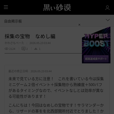
全
体
自由掲示板
採集の宝物 なめし編
かわさもべーた
2026.05.23 03:44
2124
2
1
共有する
お
気
最近の修正日時 :
2026.05.23 03:44
に
入
未来で見ている方に注意！ これを書いている今は採集
り
ミニゲーム２倍イベント＋採集物から熟練度＋500バフ
があるタイミングなので、イベントなしとは効率が異な
る可能性があります！
こんにちは！今回はなめしの宝物です！サラマンダーか
ら、リザードの革をを北西部関所付近でとりました！か