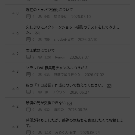
現在のトゥバラ強化について
0
2026.07.10
4
943
福音使徒
久しぶりにスクリーンショット撮影のテストをしてみまし
た。
0
2026.07.10
0
759
shodori-日本
君王武器について
2
2026.07.07
2
1.2K
Renon
ソラレEVの募集用チャンネルつきがさ
3
2026.07.02
0
933
無敵で踊り狂う女
船の「チロ装備」作成について教えてください。
0
2026.06.27
3
1K
ノウワン
砂漠の光が交換できない
2
2026.06.26
0
932
倉庫の
時間が経ちましたが、感謝の気持ちを表現したくて投稿しま
す。
3
2026.06.24
0
1.1K
みめぐん-日本