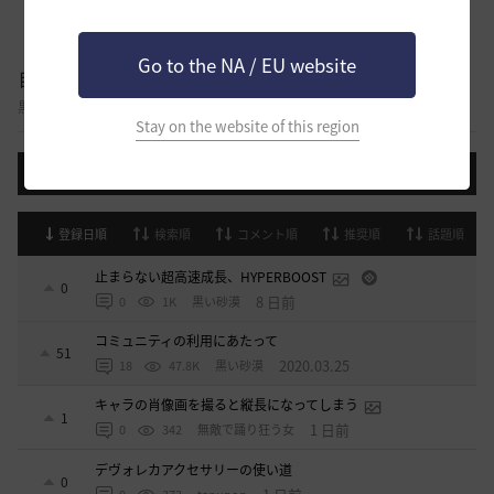
Go to the NA / EU website
自由掲示板
黒い砂漠に関する様々なテーマについて話し合える自由掲示板です。
Stay on the website of this region
投稿する
登録日順
検索順
コメント順
推奨順
話題順
止まらない超高速成長、HYPERBOOST
0
8 日前
0
1K
黒い砂漠
コミュニティの利用にあたって
51
2020.03.25
18
47.8K
黒い砂漠
キャラの肖像画を撮ると縦長になってしまう
1
1 日前
0
342
無敵で踊り狂う女
デヴォレカアクセサリーの使い道
0