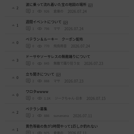
波に乗って流れ着いた宝の地図の場所
2
2026.07.24
2
926
倉庫の
週間イベントについて
1
2026.07.24
1
796
マサ
ベテラン＆ルーキー クーポン配布
0
2026.07.24
0
770
飛鳥雨音
ドーサやソーサレスの無敵踊りについて
3
2026.07.23
0
845
無敵で踊り狂う女
立ち聞きについて
0
2026.07.23
2
888
マサ
ワロタwwww
0
2026.07.15
0
1.1K
ジークちゃん-日本
ベテラン募集
2
2026.07.11
2
886
sunanana
黄色等級の魚が3時間やって1匹しか釣れない
1
2026.07.11
1
975
倉庫の