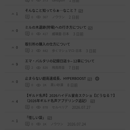
1 日前
0
373
tanupon
そんなこと知ってらぁ…なこと？
1
2 日前
0
367
ノウワン
ミルの木遺跡(狩場)への行き方について
0
3 日前
0
417
威璃亜-日本
取引所の購入の仕方について
0
3 日前
2
442
歩くマシュマロ-日本
エマ・バルタリの記録日誌 9～12章について
9
7 日前
2
826
飛鳥雨音
止まらない超高速成長、HYPERBOOST
0
8 日前
0
1K
黒い砂漠
【ギルド名声】2026ハイデル宴会スクショ【どうなる？】
（2026年ギルド名声アプデリンク追記）
4
2026.07.27
0
878
セルベリア
「怪しい袋」
1
2026.07.24
0
1K
ノウワン