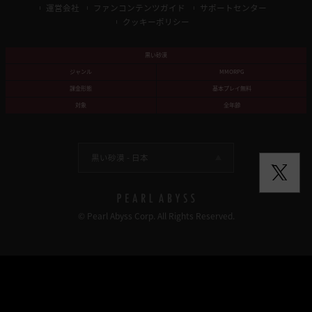
運営会社
ファンコンテンツガイド
サポートセンター
クッキーポリシー
黒い砂漠
ジャンル
MMORPG
課金形態
基本プレイ無料
対象
全年齢
黒い砂漠 -
日本
© Pearl Abyss Corp. All Rights Reserved.