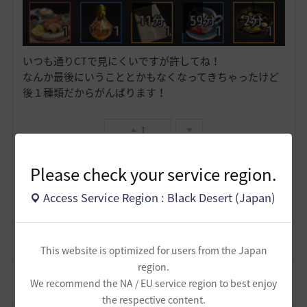
いつも通りCTで見にくいですが許してね！
なんか最後にいうこととかもなくなってきちゃったけど
後１種類だからがんばります！
1
Please check your service region.
かわさもべーた
6
7
Access Service Region : Black Desert (Japan)
Lv
62
FPSずんだもん
This website is optimized for users from the Japan
region.
コメント
2
通報
We recommend the NA / EU service region to best enjoy
コメント
the respective content.