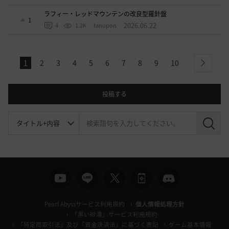
ラフィー・レッドマウンテンの改良型羅針盤
1
2026.06.22
4
1.2K
tanupon
1
2
3
4
5
6
7
8
9
10
next
投稿する
検
索
Pearl Abyssサービス利用規約
個人情報処理方針
「黒い砂漠」サービス利用規約
「特定商取引法」及び「資金決済法」に基づく表記
ゲーム基本情報