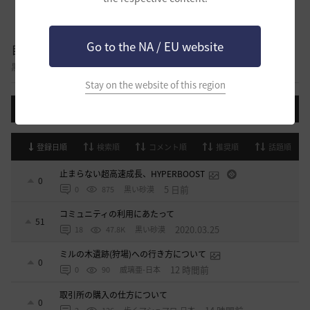
Go to the NA / EU website
自由掲示板
黒い砂漠に関する様々なテーマについて話し合える自由掲示板です。
Stay on the website of this region
投稿する
登録日順
検索順
コメント順
推奨順
話題順
止まらない超高速成長、HYPERBOOST
0
5 日前
0
875
黒い砂漠
コミュニティの利用にあたって
51
2020.03.25
18
47.8K
黒い砂漠
ミルの木遺跡(狩場)への行き方について
0
12 時間前
0
90
威璃亜-日本
取引所の購入の仕方について
0