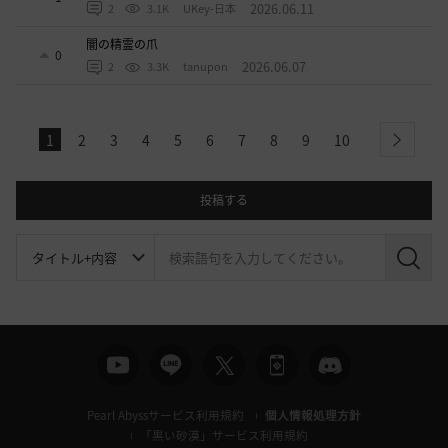
2026.06.11
2
3.1K
UKey-日本
闇の精霊の爪
0
2026.06.07
2
3.3K
tanupon
1
2
3
4
5
6
7
8
9
10
next
投稿する
検
索
Pearl Abyssサービス利用規約
個人情報処理方針
「黒い砂漠」サービス利用規約