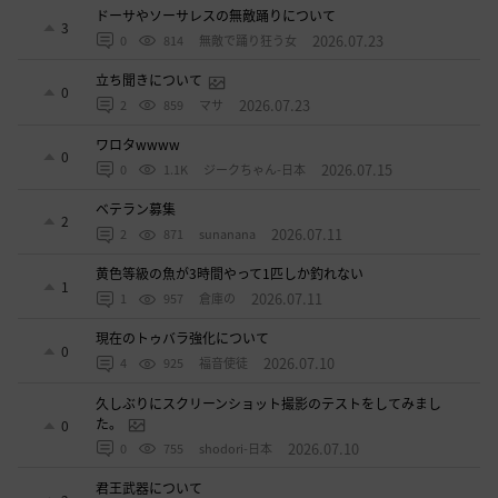
ドーサやソーサレスの無敵踊りについて
3
2026.07.23
0
814
無敵で踊り狂う女
立ち聞きについて
0
2026.07.23
2
859
マサ
ワロタwwww
0
2026.07.15
0
1.1K
ジークちゃん-日本
ベテラン募集
2
2026.07.11
2
871
sunanana
黄色等級の魚が3時間やって1匹しか釣れない
1
2026.07.11
1
957
倉庫の
現在のトゥバラ強化について
0
2026.07.10
4
925
福音使徒
久しぶりにスクリーンショット撮影のテストをしてみまし
た。
0
2026.07.10
0
755
shodori-日本
君王武器について