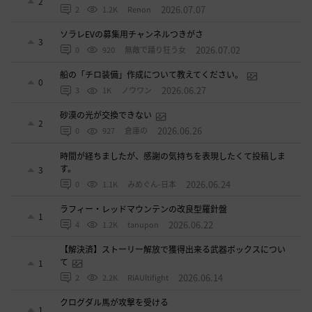
2
2026.07.07
2
1.2K
Renon
ソラレEVの募集用チャンネルつきがさ
3
2026.07.02
0
920
無敵で踊り狂う女
船の「チロ装備」作成について教えてください。
0
2026.06.27
3
1K
ノウワン
砂漠の光が交換できない
2
2026.06.26
0
927
倉庫の
時間が経ちましたが、感謝の気持ちを表現したくて投稿しま
す。
3
2026.06.24
0
1.1K
みめぐん-日本
ラフィー・レッドマウンテンの改良型羅針盤
1
2026.06.22
4
1.2K
tanupon
【解決済】ストーリー解放で獲得出来る武器ボックスについ
て
1
2026.06.14
2
2.2K
RiAUltifight
クログダル馬が攻撃を受ける
1