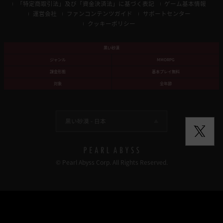
「特定商取引法」及び「資金決済法」に基づく表記
ゲーム基本情報
運営会社
ファンコンテンツガイド
サポートセンター
クッキーポリシー
黒い砂漠
ジャンル
MMORPG
課金形態
基本プレイ無料
対象
全年齢
黒い砂漠 -
日本
© Pearl Abyss Corp. All Rights Reserved.