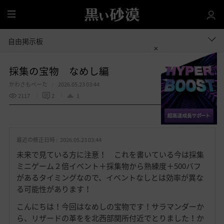
全
体
自由掲示板
採集の宝物 なめし編
かわさもべーた
2026.05.23 03:44
2117
2
1
共有する
お
気
最近の修正日時 :
2026.05.23 03:44
に
入
未来で見ている方に注意！ これを書いている今は採集
り
ミニゲーム２倍イベント＋採集物から熟練度＋500バフ
があるタイミングなので、イベントなしとは効率が異な
る可能性があります！
こんにちは！今回はなめしの宝物です！サラマンダーか
ら、リザードの革をを北西部関所付近でとりました！か