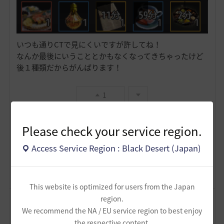
いつも通りCTで見にくいですが許してね！
なんか最後にいうこととかもなくなってきちゃったけど
後１種類だからがんばります！
1
かわさもべーた
Please check your service region.
6
7
Access Service Region : Black Desert (Japan)
Lv
62
FPSずんだもん
This website is optimized for users from the Japan
region.
コメント
2
通報
コメント
We recommend the NA / EU service region to best enjoy
the respective content.