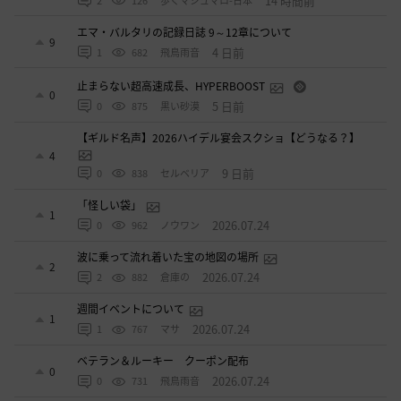
14 時間前
2
126
歩くマシュマロ-日本
エマ・バルタリの記録日誌 9～12章について
9
4 日前
1
682
飛鳥雨音
止まらない超高速成長、HYPERBOOST
0
5 日前
0
875
黒い砂漠
【ギルド名声】2026ハイデル宴会スクショ【どうなる？】
4
9 日前
0
838
セルベリア
「怪しい袋」
1
2026.07.24
0
962
ノウワン
波に乗って流れ着いた宝の地図の場所
2
2026.07.24
2
882
倉庫の
週間イベントについて
1
2026.07.24
1
767
マサ
ベテラン＆ルーキー クーポン配布
0
2026.07.24
0
731
飛鳥雨音