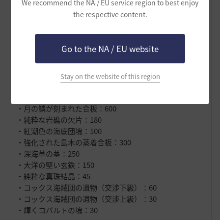
■必要素材（固定）
We recommend the NA / EU service region to best enjoy
・月の血筋が刻まれた亜麻布：210
the respective content.
・濃い波色が漂う規格角材：144
・派手な岩塩の塊：30
・深海の涙：42
Go to the NA / EU website
・派手な真珠結晶：30
■追加素材（駆逐艦青装備）
Stay on the website of this region
・波色が漂う規格角材：180
・コックス海賊団の遺物（戦闘）：250
・月の鱗が刻まれた合板：600
・純粋な岩礁の欠片：180
・紅潮色の海底団塊：100
・強化された島木の蒸着合板：300
・深海草の茎：250
・大洋の堅い玄鉄：150
・純粋な真珠結晶：45
・コックス海賊団の遺物（交渉下級）：60
・コックス海賊団の遺物（交渉上級）：30
・輝くコバルトの塊：30