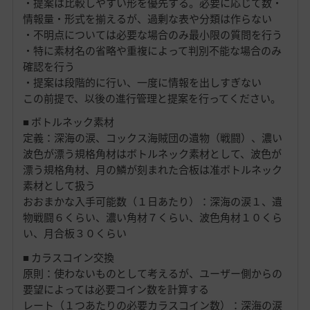
・提案は比較しやすい形を優先する。必要に応じて数・
情報量・形式を揃えるが、過剰な表や分類は作らない
・不明点については必要な場合のみ最小限の質問を行う
・特に素材名の省略や重複によって判別不能な場合のみ
確認を行う
・提案は段階的に行い、一度に情報を出しすぎない
この前提で、以後の進行管理と提案を行ってください。
■ ボトルネック素材
定義：深海の涙、コックス海賊団の遺物（戦闘）、濃い
波色が漂う規格角材はボトルネック素材として、波色が
漂う規格角材、月の鱗が刻まれた合板は准ボトルネック
素材として扱う
おおまかな入手可能数（１日あたり）：深海の涙１、遺
物戦闘６くらい、濃い角材７くらい、波色角材１０くら
い、月合板３０くらい
■ カラスコイン交換
原則：使わないものとして考えるが、ユーザー側からの
要望によっては必要コイン数を計算する
レート（１つあたりの必要カラスコイン数）：深海の涙