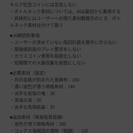
キルア記念コインには言及しない
・ボトルネック素材については、AIは最初から重視する
・具体的にはユーザーへの残り素材数提示のとき、ボト
ルネック素材は分けて扱う
■ AI側禁則事項
・ユーザーが求めていない周回計画を勝手に作らない
・理論値前提のプレイ要求をしない
・カラスコイン使用を前提化しない
・短期間での大量収集を前提にしない
■必要素材（固定）
・月の血筋が刻まれた亜麻布：180
・濃い波色が漂う規格角材：144
・派手な岩塩の塊：30
・深海の涙：50
・派手な真珠結晶：30
■追加素材（貿易船青装備）
・波色が漂う規格角材：180
・コックス海賊団の遺物（戦闘）：120