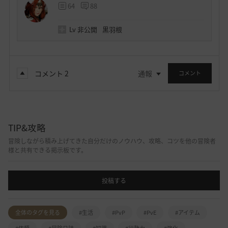
64
88
Lv
非公開
黒羽根
コメント
2
通報
コメント
TIP&攻略
冒険しながら積み上げてきた自分だけのノウハウ、攻略、コツを他の冒険者
様と共有できる掲示板です。
投稿する
全体のタグを見る
#生活
#PvP
#PvE
#アイテム