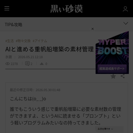
全
体
TIP&攻略
#生活
#物々交換
#アイテム
AIと進める重帆船増築の素材管理（改訂版）
氷鏡
2026.05.21 12:18
2278
2
0
共有する
お
気
最近の修正日時 :
2026.05.30 01:48
に
入
こんにちは(o_ _)o
り
誰でもこういう感じで重帆船増築に必要な素材数の管理
ができますよ、というAIに読ませる「プロンプト」とい
う軽いプログラムみたいなの持ってきました。