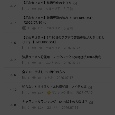
【初心者さまへ】装備強化のやり方
2
5 日前
0
666
セルベリア
【初心者さまへ】装備更新の流れ（HYPERBOOST）
（2026/07/30～）
7
6 日前
1
915
セルベリア
【初心者さまへ】7月30日のアプデで装備更新が大きく変わ
ります【HYPERBOOST】
6
2026.07.27
1
994
セルベリア
漆黒ライオン狩猟用 ノックバック＆気絶抵抗100%構成
2
2026.07.21
1
983
ふぁちゃん
全チャログ流しでお困りの方へ
6
2026.07.17
1
1K
もかふ
知らないと損するリアル砂漠知識 アイテム編
12
2026.07.12
0
1.3K
ザンナック-日本
キャラレベルランキング 68Lv以上の人数は？
0
2026.07.11
0
1.1K
エレメル