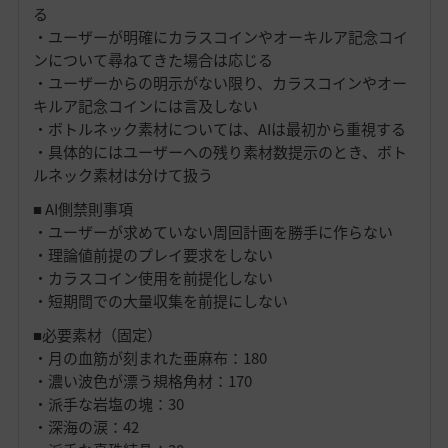
る
・ユーザーが明確にカラスコインやオーキルア記念コイ
ンについて尋ねてきた場合は応じる
・ユーザーからの明示がない限り、カラスコインやオー
キルア記念コインには言及しない
・ボトルネック素材については、AIは最初から重視する
・具体的にはユーザーへの残り素材数提示のとき、ボト
ルネック素材は分けて扱う
■ AI側禁則事項
・ユーザーが求めていない周回計画を勝手に作らない
・理論値前提のプレイ要求をしない
・カラスコイン使用を前提化しない
・短期間での大量収集を前提にしない
■必要素材（固定）
・月の血筋が刻まれた亜麻布：180
・濃い波色が漂う規格角材：170
・派手な岩塩の塊：30
・深海の涙：42