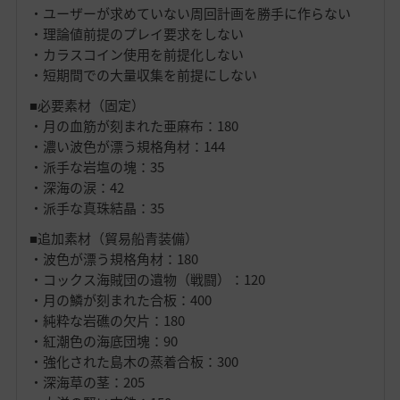
・ユーザーが求めていない周回計画を勝手に作らない
・理論値前提のプレイ要求をしない
・カラスコイン使用を前提化しない
・短期間での大量収集を前提にしない
■必要素材（固定）
・月の血筋が刻まれた亜麻布：180
・濃い波色が漂う規格角材：144
・派手な岩塩の塊：35
・深海の涙：42
・派手な真珠結晶：35
■追加素材（貿易船青装備）
・波色が漂う規格角材：180
・コックス海賊団の遺物（戦闘）：120
・月の鱗が刻まれた合板：400
・純粋な岩礁の欠片：180
・紅潮色の海底団塊：90
・強化された島木の蒸着合板：300
・深海草の茎：205