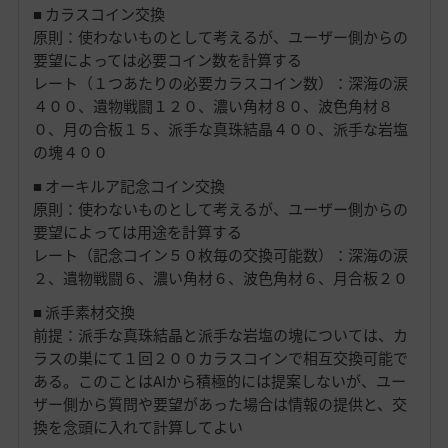
■ カラスコイン交換
原則：使わないものとして考えるが、ユーザー側からの
要望によっては必要コイン数を計算する
レート（１つあたりの必要カラスコイン数）：深海の涙
４００、遺物戦闘１２０、濃い角材８０、波色角材８
０、月の合板１５、派手な真珠結晶４００、派手な岩塩
の塊４００
■ オーキルア記念コイン交換
原則：使わないものとして考えるが、ユーザー側からの
要望によっては用途を計算する
レート（記念コイン５０枚毎の交換可能数）：深海の涙
２、遺物戦闘６、濃い角材６、波色角材６、月合板２０
■ 派手素材交換
前提：派手な真珠結晶と派手な岩塩の塊については、カ
ラスの巣にて１回２００カラスコインで相互交換可能で
ある。このことはAIから積極的には提案しないが、ユー
ザー側から質問や要望があった場合は情報の提供と、交
換を念頭に入れて計算してよい