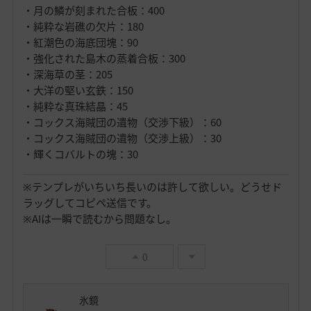
・月の鱗が刻まれた合板：400
・純粋な岩礁の欠片：180
・紅潮色の海底団塊：90
・強化された島木の蒸着合板：300
・深海草の茎：205
・大洋の堅い玄鉄：150
・純粋な真珠結晶：45
・コックス海賊団の遺物（交渉下級）：60
・コックス海賊団の遺物（交渉上級）：30
・輝くコバルトの塊：30
※テンプレがいちいち長いのは許して欲しい。どうせド
ラッグしてコピペ送信です。
※AIは一瞬で読むから問題なし。
0
氷鏡