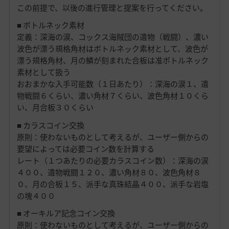
この前提で、以後の進行管理と提案を行ってください。
■ ボトルネック素材
定義：深海の涙、コックス海賊団の遺物（戦闘）、濃い
波色が漂う規格角材はボトルネック素材として、波色が
漂う規格角材、月の鱗が刻まれた合板は准ボトルネック
素材として扱う
おおまかな入手可能数（１日あたり）：深海の涙１、遺
物戦闘６くらい、濃い角材７くらい、波色角材１０くら
い、月合板３０くらい
■ カラスコイン交換
原則：使わないものとして考えるが、ユーザー側からの
要望によっては必要コイン数を計算する
レート（１つあたりの必要カラスコイン数）：深海の涙
４００、遺物戦闘１２０、濃い角材８０、波色角材８
０、月の合板１５、派手な真珠結晶４００、派手な岩塩
の塊４００
■ オーキルア記念コイン交換
原則：使わないものとして考えるが、ユーザー側からの