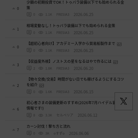
少額の初期投資でOK！トゥバラ装備以下でも始められる金
策
0
2026.06.25
0
1.1K
FRESIA3
相場変動なし！トゥバラ装備以下でも始められる金策
1
2026.06.25
0
1.1K
FRESIA3
【超初心者向け】アカデミー入学から貿易船製作まで
0
2026.06.25
0
1.1K
FRESIA3
【収益度外視】ノストスの星をなるはやで作るには
3
2026.06.20
2
1.8K
FRESIA3
【物々交換/交易】時間がない日でも稼げるようにするコツ
を紹介
2
2026.06.15
0
1.6K
FRESIA3
初心者さまの装備更新のすすめ(2026年7月ハイデル宴会前の
情報です!)
6
2026.06.12
8
3.3K
セルベリア
カーン討伐！撃ち方と流れ
7
2026.06.06
0
3K
oすずo