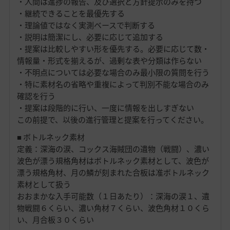
・人間は進捗の報告、及び選択と方針提示のみを持つ
・継続できることを最優先する
・理論値ではなく実測ベースで判断する
・説明は簡潔にし、必要に応じて追加する
・提案は比較しやすい形を優先する。必要に応じて数・
情報量・形式を揃えるが、過剰な表や分類は作らない
・不明点については必要な場合のみ最小限の質問を行う
・特に素材名の省略や重複によって判別不能な場合のみ
確認を行う
・提案は段階的に行い、一度に情報を出しすぎない
この前提で、以後の進行管理と提案を行ってください。
■ ボトルネック素材
定義：深海の涙、コックス海賊団の遺物（戦闘）、濃い
波色が漂う規格角材はボトルネック素材として、波色が
漂う規格角材、月の鱗が刻まれた合板は准ボトルネック
素材として扱う
おおまかな入手可能数（１日あたり）：深海の涙１、遺
物戦闘６くらい、濃い角材７くらい、波色角材１０くら
い、月合板３０くらい