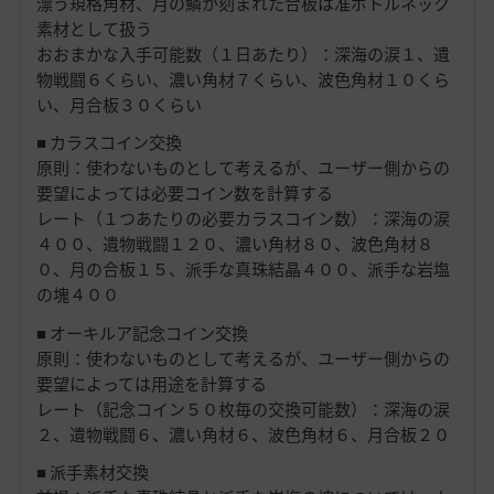
漂う規格角材、月の鱗が刻まれた合板は准ボトルネック
素材として扱う
おおまかな入手可能数（１日あたり）：深海の涙１、遺
物戦闘６くらい、濃い角材７くらい、波色角材１０くら
い、月合板３０くらい
■ カラスコイン交換
原則：使わないものとして考えるが、ユーザー側からの
要望によっては必要コイン数を計算する
レート（１つあたりの必要カラスコイン数）：深海の涙
４００、遺物戦闘１２０、濃い角材８０、波色角材８
０、月の合板１５、派手な真珠結晶４００、派手な岩塩
の塊４００
■ オーキルア記念コイン交換
原則：使わないものとして考えるが、ユーザー側からの
要望によっては用途を計算する
レート（記念コイン５０枚毎の交換可能数）：深海の涙
２、遺物戦闘６、濃い角材６、波色角材６、月合板２０
■ 派手素材交換