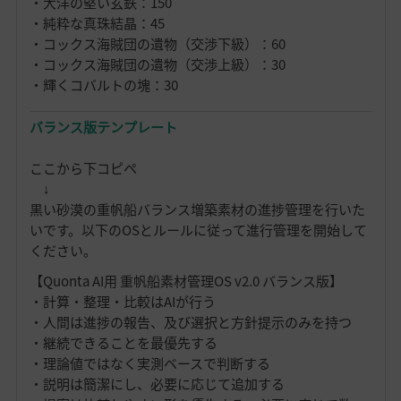
・大洋の堅い玄鉄：150
・純粋な真珠結晶：45
・コックス海賊団の遺物（交渉下級）：60
・コックス海賊団の遺物（交渉上級）：30
・輝くコバルトの塊：30
バランス版テンプレート
ここから下コピペ
↓
黒い砂漠の重帆船バランス増築素材の進捗管理を行いた
いです。以下のOSとルールに従って進行管理を開始して
ください。
【Quonta AI用 重帆船素材管理OS v2.0 バランス版】
・計算・整理・比較はAIが行う
・人間は進捗の報告、及び選択と方針提示のみを持つ
・継続できることを最優先する
・理論値ではなく実測ベースで判断する
・説明は簡潔にし、必要に応じて追加する