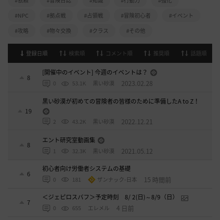
#依頼
#冒険日誌
#知識
#行動力
#強化
#NPC
#拠点戦
#占領戦
#冒険初心者
#イベント
#攻略
#物々交換
#クラス
#その他
登録日順
検索順
コメント順
推奨順
話題順
[開催中のイベント] 今週のイベントは？
8
2023.02.28
0
53.1K
黒い砂漠
黒い砂漠が初めての冒険者の皆様のために準備したA to Z！
19
2022.12.21
2
43.2K
黒い砂漠
エント研究室動画集
8
2021.05.12
1
32.3K
黒い砂漠
初心者向け労働者システムの基礎
6
15 時間前
0
181
ザンナック-日本
＜ジェピロスバフ＞予定時刻 8/ 2(日)～8/9（日）
7
4 日前
0
655
エレメル