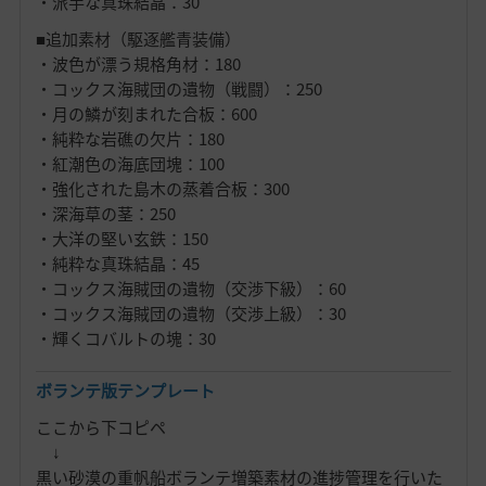
・派手な真珠結晶：30
■追加素材（駆逐艦青装備）
・波色が漂う規格角材：180
・コックス海賊団の遺物（戦闘）：250
・月の鱗が刻まれた合板：600
・純粋な岩礁の欠片：180
・紅潮色の海底団塊：100
・強化された島木の蒸着合板：300
・深海草の茎：250
・大洋の堅い玄鉄：150
・純粋な真珠結晶：45
・コックス海賊団の遺物（交渉下級）：60
・コックス海賊団の遺物（交渉上級）：30
・輝くコバルトの塊：30
ボランテ版テンプレート
ここから下コピペ
↓
黒い砂漠の重帆船ボランテ増築素材の進捗管理を行いた