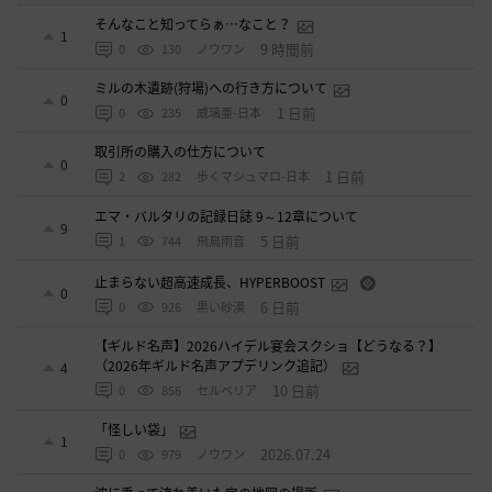
そんなこと知ってらぁ…なこと？
1
9 時間前
0
130
ノウワン
ミルの木遺跡(狩場)への行き方について
0
1 日前
0
235
威璃亜-日本
取引所の購入の仕方について
0
1 日前
2
282
歩くマシュマロ-日本
エマ・バルタリの記録日誌 9～12章について
9
5 日前
1
744
飛鳥雨音
止まらない超高速成長、HYPERBOOST
0
6 日前
0
926
黒い砂漠
【ギルド名声】2026ハイデル宴会スクショ【どうなる？】
（2026年ギルド名声アプデリンク追記）
4
10 日前
0
856
セルベリア
「怪しい袋」
1
2026.07.24
0
979
ノウワン