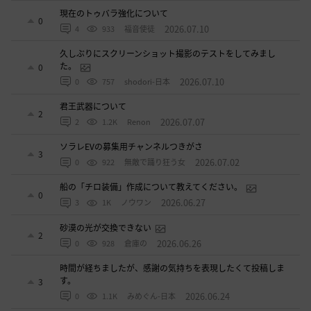
現在のトゥバラ強化について
0
2026.07.10
4
933
福音使徒
久しぶりにスクリーンショット撮影のテストをしてみまし
た。
0
2026.07.10
0
757
shodori-日本
君王武器について
2
2026.07.07
2
1.2K
Renon
ソラレEVの募集用チャンネルつきがさ
3
2026.07.02
0
922
無敵で踊り狂う女
船の「チロ装備」作成について教えてください。
0
2026.06.27
3
1K
ノウワン
砂漠の光が交換できない
2
2026.06.26
0
928
倉庫の
時間が経ちましたが、感謝の気持ちを表現したくて投稿しま
す。
3
2026.06.24
0
1.1K
みめぐん-日本