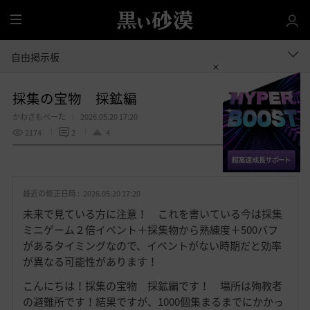
全
体
自由掲示板
採集の宝物 採鉱編
かわさもべーた
2026.05.20 17:20
2174
2
4
共有する
お
気
最近の修正日時 :
2026.05.20 17:20
に
入
未来で見ている方に注意！ これを書いている今は採集
り
ミニゲーム２倍イベント＋採集物から熟練度＋500バフ
があるタイミングなので、イベントがない時期だと効率
が異なる可能性があります！
こんにちは！採集の宝物 採鉱編です！ 場所は殉教者
の避難所です！結果ですが、1000個集まるまでにかかっ