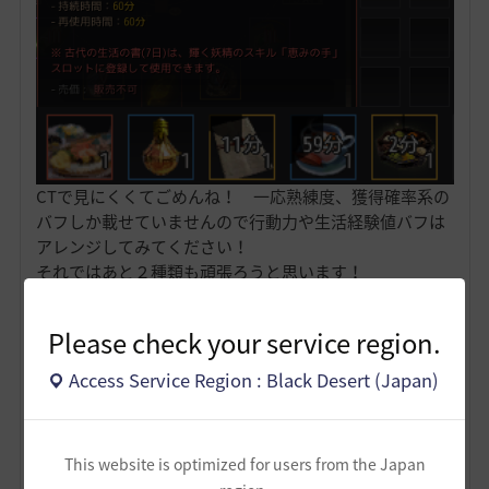
CTで見にくくてごめんね！ 一応熟練度、獲得確率系の
バフしか載せていませんので行動力や生活経験値バフは
アレンジしてみてください！
それではあと２種類も頑張ろうと思います！
4
Please check your service region.
Access Service Region : Black Desert (Japan)
かわさもべーた
6
7
This website is optimized for users from the Japan
Lv
62
FPSずんだもん