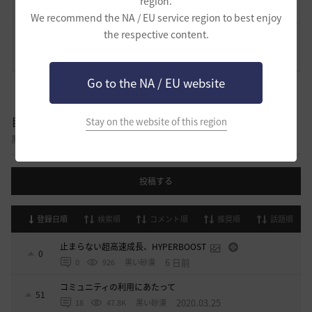
region.
We recommend the NA / EU service region to best enjoy
the respective content.
コメント
2
通報
コメント
Go to the NA / EU website
自由掲示板
Stay on the website of this region
黒い砂漠に関する様々なテーマについて話し合える自由掲示板です。
投稿する
登録日順
検索順
コメント順
推奨順
話題順
止まらない超高速成長、HYPERBOOST
0
6 日前
0
926
黒い砂漠
コミュニティの利用にあたって
51
2020.03.25
18
47.8K
黒い砂漠