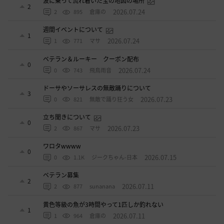
波に乗って流れ着いた宝の地図の場所
2
2026.07.24
2
895
倉庫の
週間イベントについて
1
2026.07.24
1
771
マサ
ベテラン＆ルーキー クーポン配布
0
2026.07.24
0
743
飛鳥雨音
ドーサやソーサレスの無敵踊りについて
3
2026.07.23
0
821
無敵で踊り狂う女
立ち聞きについて
0
2026.07.23
2
867
マサ
ワロタwwww
0
2026.07.15
0
1.1K
ジークちゃん-日本
ベテラン募集
2
2026.07.11
2
877
sunanana
黄色等級の魚が3時間やって1匹しか釣れない
1
2026.07.11
1
964
倉庫の