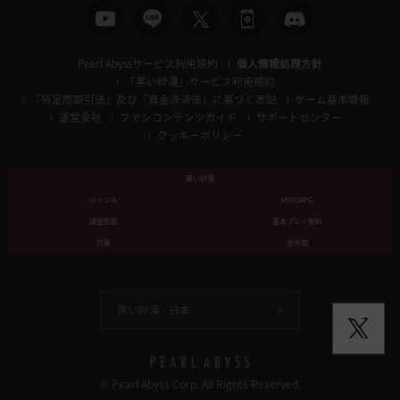
Pearl Abyssサービス利用規約
個人情報処理方針
「黒い砂漠」サービス利用規約
「特定商取引法」及び「資金決済法」に基づく表記
ゲーム基本情報
運営会社
ファンコンテンツガイド
サポートセンター
クッキーポリシー
黒い砂漠
ジャンル
MMORPG
課金形態
基本プレイ無料
対象
全年齢
黒い砂漠 -
日本
© Pearl Abyss Corp. All Rights Reserved.