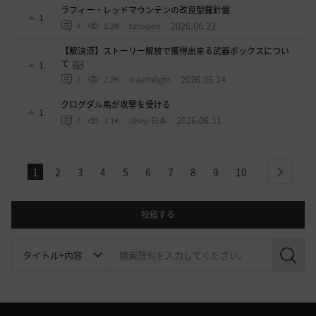
ラフィー・レッドマウンテンの改良型羅針盤
1
2026.06.22
4
1.2K
tanupon
【解決済】ストーリー解放で獲得出来る武器ボックスについ
て
1
2026.06.14
2
2.2K
RiAUltifight
クログダル馬が攻撃を受ける
1
2026.06.11
2
3.1K
UKey-日本
1
2
3
4
5
6
7
8
9
10
next
投稿する
検
索