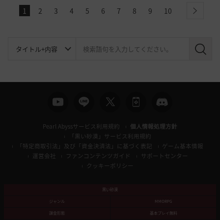
1
2
3
4
5
6
7
8
9
10
next
検
索
Pearl Abyssサービス利用規約
個人情報処理方針
「黒い砂漠」サービス利用規約
「特定商取引法」及び「資金決済法」に基づく表記
ゲーム基本情報
運営会社
ファンコンテンツガイド
サポートセンター
クッキーポリシー
黒い砂漠
ジャンル
MMORPG
課金形態
基本プレイ無料