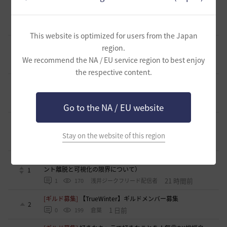
[意見掲示板]
「先に見つけて丁寧に見る」は本気か、恒例の
挨拶文か
0
10 時間前
1
92
浅井ジークフリード配信者
This website is optimized for users from the Japan
[ギルド募集]
【サンセットノヴァ】敷居が低い生活系(航海)
region.
ギルド お気楽に冒険メンバー募集中♫
0
We recommend the NA / EU service region to best enjoy
15 時間前
0
86
Iroly-日本
the respective content.
[意見掲示板]
【検証】HYPERBOOST紹介記事の「攻撃力+防
御力750達成」例を積み上げ計算してみました
1
19 時間前
0
123
浅井ジークフリード配信者
Go to the NA / EU website
[ギルド募集]
スキル共有・基本無言ギルド【無為無想】メン
バー募集
0
Stay on the website of this region
20 時間前
0
157
とりぐな
[意見掲示板]
フィードバック構造そのものへの懸念（サイレ
ント離脱と可視化の限界について）
1
21 時間前
1
170
浅井ジークフリード配信者
[ギルド募集]
【TrueWinter】ギルドメンバー募集
2
1 日前
0
199
倉葉