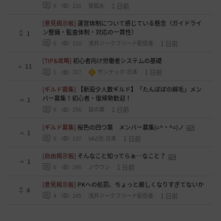
1 日前
0
231
夜狐丸
[意見掲示板]
運営体制について感じている懸念（ガイドライ
ン整備・監査体制・対応の一貫性）
1
1 日前
0
210
浅井ジークフリード配信者
[TIP&攻略]
初心者向け労働者システムの基礎
11
1 日前
1
317
ザンナック-日本
[ギルド募集]
【新設少人数ギルド】「たんぽぽの綿毛」メン
バー募集！初心者・復帰勢歓迎！
1
1 日前
0
256
鼠の巣
[ギルド募集]
桜色の四つ葉 メンバー募集(=^・^=)ノ
1
1 日前
0
237
VAZ光-日本
[自由掲示板]
そんなこと知ってらぁ…なこと？
1
1 日前
0
286
ノウワン
[意見掲示板]
PKへの処罰、ちょっと厳しくなりすぎてないか
4
1 日前
4
245
浅井ジークフリード配信者