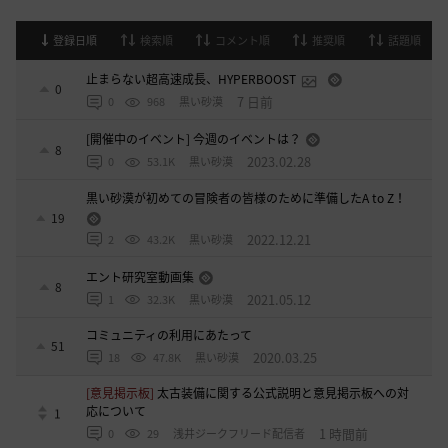
登録日順
検索順
コメント順
推奨順
話題順
止まらない超高速成長、HYPERBOOST
0
7 日前
0
968
黒い砂漠
[開催中のイベント] 今週のイベントは？
8
2023.02.28
0
53.1K
黒い砂漠
黒い砂漠が初めての冒険者の皆様のために準備したA to Z！
19
2022.12.21
2
43.2K
黒い砂漠
エント研究室動画集
8
2021.05.12
1
32.3K
黒い砂漠
コミュニティの利用にあたって
51
2020.03.25
18
47.8K
黒い砂漠
[意見掲示板]
太古装備に関する公式説明と意見掲示板への対
応について
1
1 時間前
0
29
浅井ジークフリード配信者