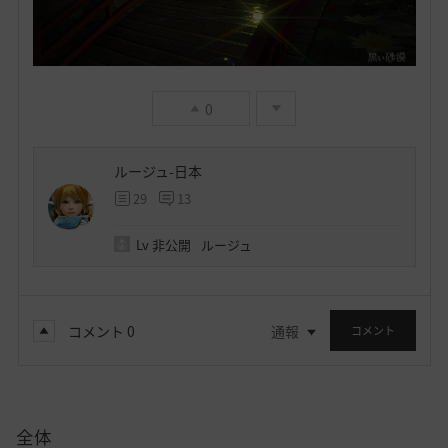
0
ルージュ-日本
29
13
Lv
非公開
ルージュ
コメント
0
通報
コメント
全体