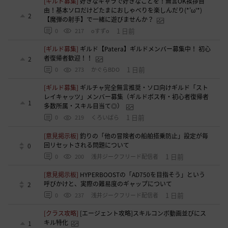
[ギルド募集]
好きなキャラで好きなことを！無言OK挨拶自
由！基本ソロだけどたまにおしゃべりを楽しんだり(*'ω'*)
2
【魔弾の射手】で一緒に遊びませんか？
1 日前
0
217
oすずo
[ギルド募集]
ギルド【Patera】ギルドメンバー募集中！ 初心
者復帰者歓迎！！
2
1 日前
0
273
かぐらBDO
[ギルド募集]
ギルチャ完全無言推奨・ソロ向けギルド「スト
レイキャッツ」メンバー募集（ギルドボス有・初心者復帰者
1
多数所属・スキル目当て◎）
1 日前
0
219
くろいばら
[意見掲示板]
釣りの「他の冒険者の船舶搭乗防止」設定が毎
回リセットされる問題について
0
1 日前
0
200
浅井ジークフリード配信者
[意見掲示板]
HYPERBOOSTの「AD750を目指そう」という
呼びかけと、実際の難易度のギャップについて
2
1 日前
0
237
浅井ジークフリード配信者
[クラス攻略]
[エージェント攻略]スキルコンボ動画並びにス
キル特化
1