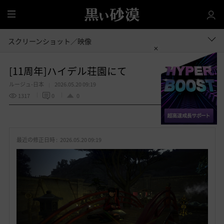
全
体
スクリーンショット／映像
[11周年]ハイデル荘園にて
ルージュ-日本
2026.05.20 09:19
1317
0
0
共有する
お
気
最近の修正日時 :
2026.05.20 09:19
に
入
り