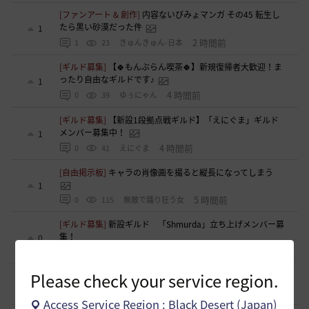
[ファンアート & 創作]
内容ないびみょマンガ その45 転生し
たら黒い砂漠だった件
1
2 時間前
1
23
きゅんきゅん-日本
[ギルド募集]
【🍀もんぶらん喫茶🍀】新規復帰者大歓迎！ま
ったり自由なギルドです♪
1
4 時間前
0
39
ゆぅにゃん
[ギルド募集]
【新設1段拠点戦ギルド】「えにぐま」ギルド
メンバー募集中！
1
4 時間前
0
41
えにぐま
[自由掲示板]
キャラの肖像画を撮ると縦長になってしまう
1
5 時間前
0
115
無敵で踊り狂う女
[ギルド募集]
新設ギルド 「Shmurda」立ち上げメンバー募
集！
0
7 時間前
0
72
いなドン
Please check your service region.
[自由掲示板]
デヴォレカアクセサリーの使い道
0
10 時間前
0
161
tanupon
Access Service Region : Black Desert (Japan)