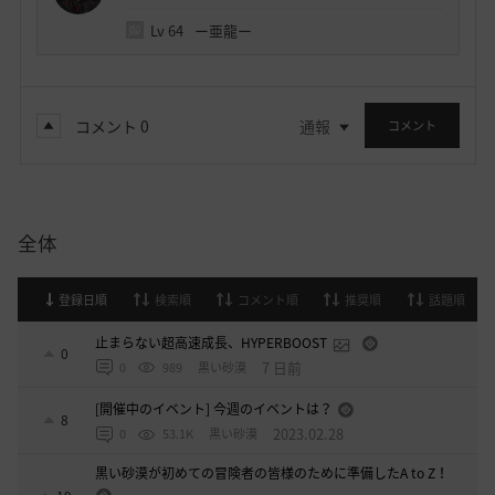
Lv
64
ー亜龍ー
コメント
0
通報
コメント
全体
登録日順
検索順
コメント順
推奨順
話題順
止まらない超高速成長、HYPERBOOST
0
7 日前
0
989
黒い砂漠
[開催中のイベント] 今週のイベントは？
8
2023.02.28
0
53.1K
黒い砂漠
黒い砂漠が初めての冒険者の皆様のために準備したA to Z！