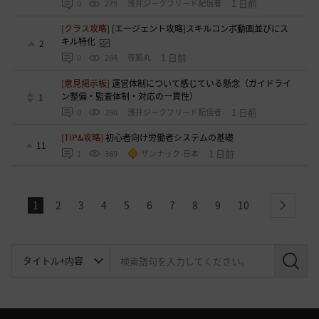
1 日前
0
279
浅井ジークフリード配信者
[クラス攻略]
[エージェント攻略]スキルコンボ動画並びにス
キル特化
2
1 日前
0
284
夜狐丸
[意見掲示板]
運営体制について感じている懸念（ガイドライ
ン整備・監査体制・対応の一貫性）
1
1 日前
0
250
浅井ジークフリード配信者
[TIP&攻略]
初心者向け労働者システムの基礎
11
1 日前
1
369
ザンナック-日本
1
2
3
4
5
6
7
8
9
10
next
検
索