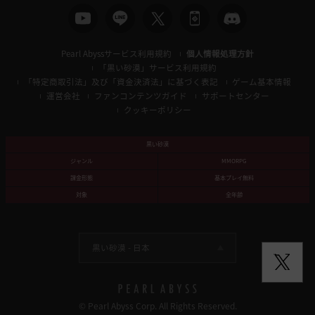
Pearl Abyssサービス利用規約
個人情報処理方針
「黒い砂漠」サービス利用規約
「特定商取引法」及び「資金決済法」に基づく表記
ゲーム基本情報
運営会社
ファンコンテンツガイド
サポートセンター
クッキーポリシー
黒い砂漠
ジャンル
MMORPG
課金形態
基本プレイ無料
対象
全年齢
黒い砂漠 -
日本
© Pearl Abyss Corp. All Rights Reserved.