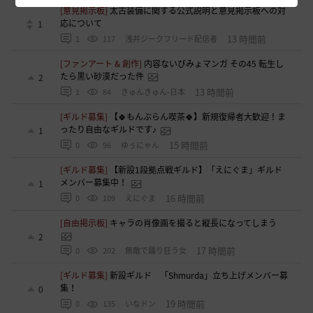
[意見掲示板]
太古装備に関する公式説明と意見掲示板への対
応について
1
13 時間前
1
117
浅井ジークフリード配信者
[ファンアート & 創作]
内容ないびみょマンガ その45 転生し
たら黒い砂漠だった件
2
13 時間前
1
84
きゅんきゅん-日本
[ギルド募集]
【🍀もんぶらん喫茶🍀】新規復帰者大歓迎！ま
ったり自由なギルドです♪
1
15 時間前
0
96
ゆぅにゃん
[ギルド募集]
【新設1段拠点戦ギルド】「えにぐま」ギルド
メンバー募集中！
1
16 時間前
0
109
えにぐま
[自由掲示板]
キャラの肖像画を撮ると縦長になってしまう
2
17 時間前
0
202
無敵で踊り狂う女
[ギルド募集]
新設ギルド 「Shmurda」立ち上げメンバー募
集！
0
19 時間前
0
135
いなドン