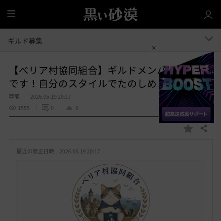
全
体
ギルド募集
【べリア村協同組合】ギルドメンバー大募集
です！自分のスタイルでたのしめます！！
亜龍
2026.05.19 20:17
1555
0
0
共有する
お
気
最近の修正日時 :
2026.05.19 20:17
に
入
り