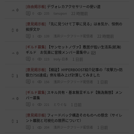
[自由掲示板]
デヴォレカアクセサリーの使い道
0
22 時間前
0
235
tanupon
[意見掲示板]
「先に見つけて丁寧に見る」は本気か、恒例の
挨拶文か
0
22 時間前
1
139
浅井ジークフリード配信者
[ギルド募集]
【サンセットノヴァ】敷居が低い生活系(航海)
ギルド お気楽に冒険メンバー募集中♫
0
1 日前
0
123
Iroly-日本
[意見掲示板]
【検証】HYPERBOOST紹介記事の「攻撃力+防
御力750達成」例を積み上げ計算してみました
1
1 日前
0
156
浅井ジークフリード配信者
[ギルド募集]
スキル共有・基本無言ギルド【無為無想】メン
バー募集
0
1 日前
0
221
とりぐな
[意見掲示板]
フィードバック構造そのものへの懸念（サイレ
ント離脱と可視化の限界について）
1
1 日前
1
204
浅井ジークフリード配信者