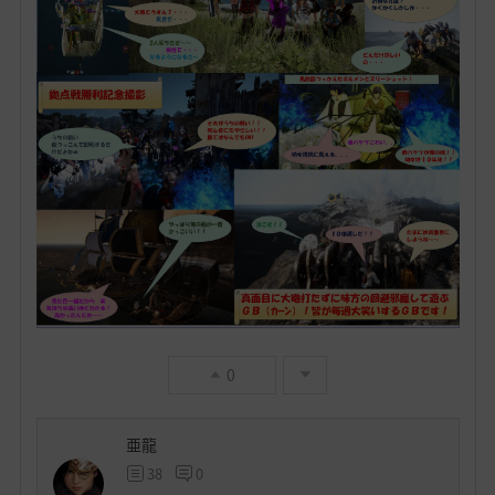
0
亜龍
38
0