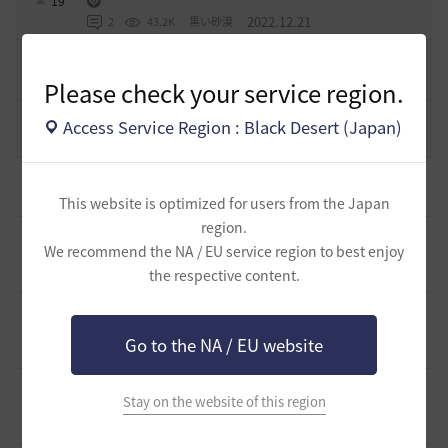
19
2022.12.21
2
43.2K
黒い砂漠
エント研究室動画集
8
2021.05.12
1
32.3K
黒い砂漠
Please check your service region.
コミュニティの利用にあたって
Access Service Region : Black Desert (Japan)
51
2020.03.25
18
47.8K
黒い砂漠
[ギルド募集]
小型ギルド【KeepOn】ギルメン募集です
0
7 時間前
0
102
シアラナーザ-日本
This website is optimized for users from the Japan
region.
[ギルド募集]
◇🔶【SOLATIO】メンバー募集!新規復帰者さん
We recommend the NA / EU service region to best enjoy
も歓迎！🔶◇
0
8 時間前
the respective content.
0
76
たりほー-日本
[ギルド募集]
【夢の結びめ】ワイワイ楽しめるメンバー募集
中！🩷🧡💛💚💙🩵💜
0
Go to the NA / EU website
8 時間前
0
80
花ノひろみん
[ギルド募集]
【クラバート】初心者、復帰、ベテラン、移
Stay on the website of this region
籍、チャットが苦手な方も歓迎致します
0
8 時間前
0
65
xマキナx-日本