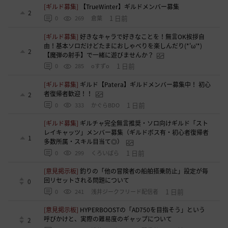
[ギルド募集]
【TrueWinter】ギルドメンバー募集
2
1 日前
0
269
倉葉
[ギルド募集]
好きなキャラで好きなことを！無言OK挨拶自
由！基本ソロだけどたまにおしゃべりを楽しんだり(*'ω'*)
2
【魔弾の射手】で一緒に遊びませんか？
1 日前
0
285
oすずo
[ギルド募集]
ギルド【Patera】ギルドメンバー募集中！ 初心
者復帰者歓迎！！
2
1 日前
0
333
かぐらBDO
[ギルド募集]
ギルチャ完全無言推奨・ソロ向けギルド「スト
レイキャッツ」メンバー募集（ギルドボス有・初心者復帰者
1
多数所属・スキル目当て◎）
1 日前
0
299
くろいばら
[意見掲示板]
釣りの「他の冒険者の船舶搭乗防止」設定が毎
回リセットされる問題について
0
1 日前
0
241
浅井ジークフリード配信者
[意見掲示板]
HYPERBOOSTの「AD750を目指そう」という
呼びかけと、実際の難易度のギャップについて
2