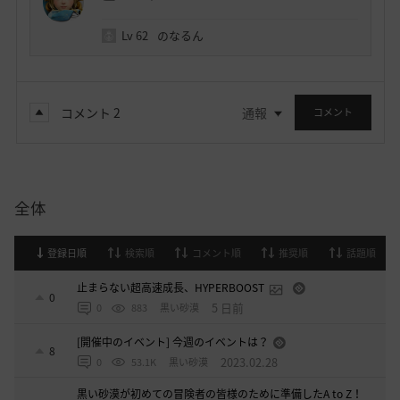
Lv
62
のなるん
コメント
2
通報
コメント
全体
登録日順
検索順
コメント順
推奨順
話題順
止まらない超高速成長、HYPERBOOST
0
5 日前
0
883
黒い砂漠
[開催中のイベント] 今週のイベントは？
8
2023.02.28
0
53.1K
黒い砂漠
黒い砂漠が初めての冒険者の皆様のために準備したA to Z！