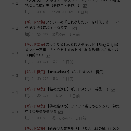
1
地として歓迎💖【夢見草・夢見月】
1 日前
0
80
PinkyURO-日本
[ギルド募集]
メンバーの「これやりたい」を叶えます！ 小
型ギルドゆにぶぇーるです！
1
1 日前
0
312
酒飲み共
[ギルド募集]
まったり楽しめる超大型ギルド【Ring Origin】
メンバー募集！！とりあえずのお試し加入歓迎♪スキル・バ
2
フ目的OK！
1 日前
0
321
のこ
[ギルド募集]
【TrueWinter】ギルドメンバー募集
3
1 日前
0
272
倉葉
[ギルド募集]
【猫の恩返し】ギルドメンバー募集！！
1
1 日前
0
327
ーレンー
[ギルド募集]
【夢の結びめ】ワイワイ楽しめるメンバー募集
中！🩷🧡💛💚💙🩵💜
2
1 日前
0
355
花ノひろみん
[ギルド募集]
【新設少人数ギルド】「たんぽぽの綿毛」メン