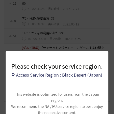
19
2022.12.21
2
43.2K
黒い砂漠
エント研究室動画集
8
2021.05.12
1
32.3K
黒い砂漠
コミュニティの利用にあたって
51
2020.03.25
18
47.8K
黒い砂漠
[ギルド募集]
「サンセットノヴァ」自由にゲームする仲間を
募集‼️
2
2 時間前
4
46
GDまっきぃ-日本
Please check your service region.
[ギルド募集]
〈浅井軍〉配信を見ながらまったり黒い砂漠 少
人数ギルメン募集！
0
Access Service Region : Black Desert (Japan)
4 時間前
0
49
浅井ジークフリード-日本
[ギルド募集]
※少数の募集となります 小規模ギルド【待機
中】ギルメン募集のご案内
1
This website is optimized for users from the Japan
11 時間前
0
71
saltNaCl-日本
region.
[ギルド募集]
🌸「今日も誰もいない…」そんなギルドに疲れ
We recommend the NA / EU service region to best enjoy
た方へ
1
the respective content.