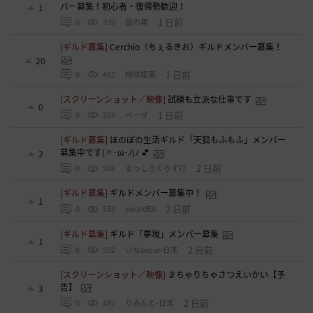
バー募集！初心者・復帰勢歓迎！
1
1 日前
0
339
鼠の巣
[ギルド募集]
Cerchio（ちぇるきお）ギルドメンバー募集！
20
1 日前
0
452
桃咲姫菓
[スクリーンショット／映像]
試練も立派な仕事です
0
1 日前
0
356
べーぜ
[ギルド募集]
ほのぼの生活ギルド「天狐もふもふ」メンバー
募集中です(〃･ω･ﾉ)ﾉ 💕
2
2 日前
0
508
まっしろくろすけ
[ギルド募集]
ギルドメンバー募集中！
1
2 日前
0
533
swordEX
[ギルド募集]
ギルド「夢現」メンバー募集
1
2 日前
0
502
いなoscar-日本
[スクリーンショット／映像]
まちゃりちゃさつえいかい【予
告】
3
2 日前
0
487
りみんと-日本