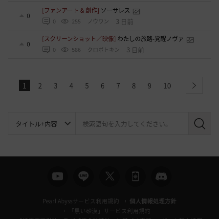
[ファンアート & 創作]
ソーサレス
0
3 日前
0
255
ノウワン
[スクリーンショット／映像]
わたしの旅路-覚醒ノヴァ
0
3 日前
0
586
クロポトキン
1
2
3
4
5
6
7
8
9
10
next
検
索
Pearl Abyssサービス利用規約
個人情報処理方針
「黒い砂漠」サービス利用規約