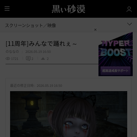
全
体
スクリーンショット／映像
[11周年]みんなで踊れぇ～
のななの
2026.05.19 16:50
1721
2
2
共有する
お
気
最近の修正日時 :
2026.05.19 16:50
に
入
り