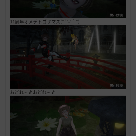
11周年オメデトゴザマス(*´▽｀*)
おどれ～🎵おどれ～🎵