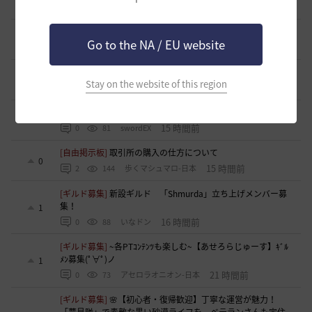
12 時間前
0
84
まそん
[自由掲示板]
ミルの木遺跡(狩場)への行き方について
0
Go to the NA / EU website
14 時間前
0
107
威璃亜-日本
[ギルド募集]
LevelUP メンバー募集
1
Stay on the website of this region
14 時間前
0
64
ドゥジュ-日本
[ギルド募集]
Ermitageギルメン募集！！
1
15 時間前
0
81
swordEX
[自由掲示板]
取引所の購入の仕方について
0
15 時間前
2
144
歩くマシュマロ-日本
[ギルド募集]
新設ギルド 「Shmurda」立ち上げメンバー募
集！
1
16 時間前
0
88
いなドン
[ギルド募集]
~各PTｺﾝﾃﾝﾂも楽しむ~【あせろらじゅーす】ｷﾞﾙ
ﾒﾝ募集(ﾟ∀ﾟ)ノ
1
21 時間前
0
73
アセロラオニオン-日本
[ギルド募集]
🌸【初心者・復帰歓迎】丁寧な運営が魅力！
「夢見隊」で素敵な黒い砂漠ライフを。ベテランさんも定住