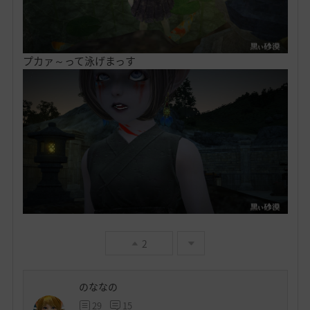
プカァ～って泳げまっす
2
のななの
29
15