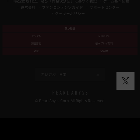
「特定商取引法」及び「資金決済法」に基づく表記
ゲーム基本情報
運営会社
ファンコンテンツガイド
サポートセンター
クッキーポリシー
黒い砂漠
ジャンル
MMORPG
課金形態
基本プレイ無料
対象
全年齢
黒い砂漠 -
日本
© Pearl Abyss Corp. All Rights Reserved.