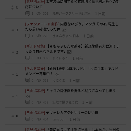
[意見掲示板]
太古装備に関する公式説明と意見掲示板への対
応について
3
1 日前
1
303
浅井ジークフリード配信者
[ファンアート & 創作]
内容ないびみょマンガ その45 転生し
たら黒い砂漠だった件
3
1 日前
1
226
きゅんきゅん-日本
[ギルド募集]
【🍀もんぶらん喫茶🍀】新規復帰者大歓迎！ま
ったり自由なギルドです♪
2
1 日前
0
339
ゆぅにゃん
[ギルド募集]
【新設1段拠点戦ギルド】「えにぐま」ギルド
メンバー募集中！
1
1 日前
0
339
えにぐま
[自由掲示板]
キャラの肖像画を撮ると縦長になってしまう
1
1 日前
0
438
無敵で踊り狂う女
[自由掲示板]
デヴォレカアクセサリーの使い道
0
1 日前
0
454
tanupon
[意見掲示板]
「先に見つけて丁寧に見る」は本気か、恒例の