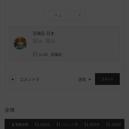
1
亞璃亞-日本
28
20
Lv
61
亞璃亞
コメント
0
通報
コメント
全体
登録日順
検索順
コメント順
推奨順
話題順