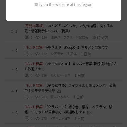
[ギルド募集]
新設ギルド 「Shmurda」立ち上げメンバー募
Stay on the website of this region
集！現在3名！
0
13 時間前
0
133
いなドン
[意見掲示板]
「ねんどろいど ウサ」の制作過程に関する広
報・情報開示について（提案）
1
18 時間前
0
126
浅井ジークフリード配信者
[ギルド募集]
小型ギルド【KeepOn】ギルメン募集です
0
1 日前
0
322
シアラナーザ-日本
[ギルド募集]
◇🔶【SOLATIO】メンバー募集!新規復帰者さん
も歓迎！🔶◇
0
1 日前
0
256
たりほー-日本
[ギルド募集]
【夢の結びめ】ワイワイ楽しめるメンバー募集
中！🩷🧡💛💚💙🩵💜
1
1 日前
0
283
花ノひろみん
[ギルド募集]
【クラバート】初心者、復帰、ベテラン、移
籍、チャットが苦手な方も歓迎致します
0
1 日前
0
273
xマキナx-日本