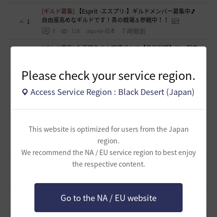
[ギルド募集]
【Esprit -エスプリ-】ギルドメンバー募集中🎵
自由度高めなギルドです！青の戦場⚓参戦中！！
1
7 時間前
0
116
aquria-日本
[ギルド募集]
生活寄りの小規模ギルド【月光浴場】は、現在
メンバー募集中！
0
9 時間前
0
143
柳と篝火
Please check your service region.
[ギルド募集]
ほのぼの生活ギルド「天狐もふもふ」メンバー
Access Service Region : Black Desert (Japan)
募集中です(〃･ω･ﾉ)ﾉ 💕
1
10 時間前
0
132
まっしろくろすけ
[ギルド募集]
【はむちゃっぷ】完全無言・挨拶不要のソロ専
This website is optimized for users from the Japan
用ギルド🐾 給料マックス・ジュース飲み放題・バフ完備の
0
「大人の快適な空き地」
region.
10 時間前
0
106
おやじーぬ-日本
We recommend the NA / EU service region to best enjoy
the respective content.
[意見掲示板]
「制裁」という言葉が与える印象について
3
11 時間前
0
138
浅井ジークフリード配信者
[意見掲示板]
制裁措置における透明性の確保について
Go to the NA / EU website
3
11 時間前
0
134
浅井ジークフリード配信者