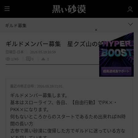
全
体
ギルド募集
ギルドメンバー募集 星クズ山の如し
亞璃亞-日本
2026.05.19 10:59
1743
0
1
共有する
お
気
最近の修正日時 :
2026.05.19 11:01
に
入
ギルドメンバー募集します。
り
基本はスローライフ、各自、【自由行動】でPK×・
PKK×になります。
何もないところからのスタートであるため出来ればIN時
間の長い方
古参で黒い砂漠に復帰した方でギルドに迷っている方な
どを探しています。