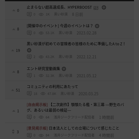
止まらない超高速成長、HYPERBOOST
0
8 日前
0
1K
黒い砂漠
[開催中のイベント] 今週のイベントは？
8
2023.02.28
0
53.1K
黒い砂漠
黒い砂漠が初めての冒険者の皆様のために準備したA to Z！
19
2022.12.21
2
43.2K
黒い砂漠
エント研究室動画集
8
2021.05.12
1
32.3K
黒い砂漠
コミュニティの利用にあたって
51
2020.03.25
18
47.8K
黒い砂漠
[自由掲示板]
【二次創作】顎顎たる檻・第三幕 ―野生のバ
グ、あるいは最弱の検証―
1
1 時間前
0
64
浅井ジークフリード配信者
[意見掲示板]
日本法人としての立場について感じたこと
3
4 時間前
0
84
浅井ジークフリード配信者