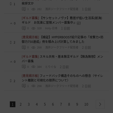
挨拶文か
1
1 日前
1
282
浅井ジークフリード配信者
[ギルド募集]
【サンセットノヴァ】敷居が低い生活系(航海)
ギルド お気楽に冒険メンバー募集中♫
0
1 日前
0
328
Iroly-日本
[意見掲示板]
【検証】HYPERBOOST紹介記事の「攻撃力+防
御力750達成」例を積み上げ計算してみました
2
2 日前
0
268
浅井ジークフリード配信者
[ギルド募集]
スキル共有・基本無言ギルド【無為無想】メン
バー募集
0
2 日前
0
384
とりぐな
[意見掲示板]
フィードバック構造そのものへの懸念（サイレ
ント離脱と可視化の限界について）
2
2 日前
1
298
浅井ジークフリード配信者
1
2
3
4
5
6
7
8
9
10
next