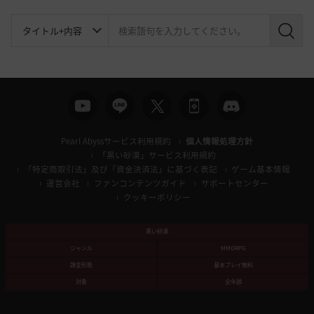
検
索
Pearl Abyssサービス利用規約
個人情報処理方針
「黒い砂漠」サービス利用規約
「特定商取引法」及び「資金決済法」に基づく表記
ゲーム基本情報
運営会社
ファンコンテンツガイド
サポートセンター
クッキーポリシー
黒い砂漠
ジャンル
MMORPG
課金形態
基本プレイ無料
対象
全年齢