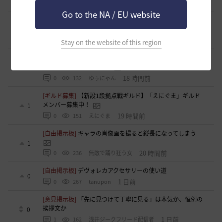
16 時間前
1
151
浅井ジークフリード配信者
Go to the NA / EU website
[ファンアート & 創作]
内容ないびみょマンガ その45 転生し
たら黒い砂漠だった件
3
16 時間前
1
106
きゅんきゅん-日本
Stay on the website of this region
[ギルド募集]
【🍀もんぶらん喫茶🍀】新規復帰者大歓迎！ま
ったり自由なギルドです♪
1
18 時間前
0
132
ゆぅにゃん
[ギルド募集]
【新設1段拠点戦ギルド】「えにぐま」ギルド
メンバー募集中！
1
19 時間前
0
151
えにぐま
[自由掲示板]
キャラの肖像画を撮ると縦長になってしまう
1
20 時間前
0
236
無敵で踊り狂う女
[自由掲示板]
デヴォレカアクセサリーの使い道
0
1 日前
0
267
tanupon
[意見掲示板]
「先に見つけて丁寧に見る」は本気か、恒例の
挨拶文か
0
1 日前
1
162
浅井ジークフリード配信者