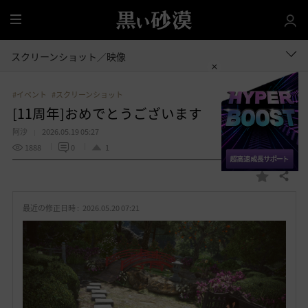
全
体
スクリーンショット／映像
#イベント
#スクリーンショット
[11周年]おめでとうございます
阿沙
2026.05.19 05:27
1888
0
1
共有する
お
気
最近の修正日時 :
2026.05.20 07:21
に
入
り