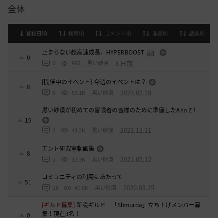
全体
登録日順
検索順
コメント順
推奨順
話題順
止まらない超高速成長、HYPERBOOST
0
8 日前
0
995
黒い砂漠
[開催中のイベント] 今週のイベントは？
8
2023.02.28
0
53.1K
黒い砂漠
黒い砂漠が初めての冒険者の皆様のために準備したA to Z！
19
2022.12.21
2
43.2K
黒い砂漠
エント研究室動画集
8
2021.05.12
1
32.3K
黒い砂漠
コミュニティの利用にあたって
51
2020.03.25
18
47.8K
黒い砂漠
[ギルド募集]
新設ギルド 「Shmurda」立ち上げメンバー募
集！現在3名！
0