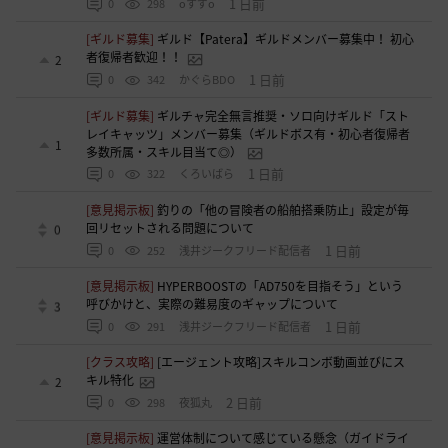
1 日前
0
298
oすずo
[ギルド募集]
ギルド【Patera】ギルドメンバー募集中！ 初心
者復帰者歓迎！！
2
1 日前
0
342
かぐらBDO
[ギルド募集]
ギルチャ完全無言推奨・ソロ向けギルド「スト
レイキャッツ」メンバー募集（ギルドボス有・初心者復帰者
1
多数所属・スキル目当て◎）
1 日前
0
322
くろいばら
[意見掲示板]
釣りの「他の冒険者の船舶搭乗防止」設定が毎
回リセットされる問題について
0
1 日前
0
252
浅井ジークフリード配信者
[意見掲示板]
HYPERBOOSTの「AD750を目指そう」という
呼びかけと、実際の難易度のギャップについて
3
1 日前
0
291
浅井ジークフリード配信者
[クラス攻略]
[エージェント攻略]スキルコンボ動画並びにス
キル特化
2
2 日前
0
298
夜狐丸
[意見掲示板]
運営体制について感じている懸念（ガイドライ