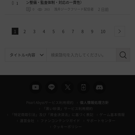
ン整備・監査体制・対応の一貫性）
1
2 日前
0
263
浅井ジークフリード配信者
1
2
3
4
5
6
7
8
9
10
next
検
索
Pearl Abyssサービス利用規約
個人情報処理方針
「黒い砂漠」サービス利用規約
「特定商取引法」及び「資金決済法」に基づく表記
ゲーム基本情報
運営会社
ファンコンテンツガイド
サポートセンター
クッキーポリシー