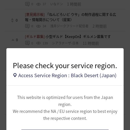
1 時間前
0
37
いなドン
[意見掲示板]
「ねんどろいど ウサ」の制作過程に関する広
報・情報開示について（提案）
0
2 時間前
0
34
浅井ジークフリード配信者
[ギルド募集]
小型ギルド【KeepOn】ギルメン募集です
0
11 時間前
0
139
シアラナーザ-日本
[ギルド募集]
◇🔶【SOLATIO】メンバー募集!新規復帰者さん
も歓迎！🔶◇
0
Please check your service region.
11 時間前
0
108
たりほー-日本
Access Service Region : Black Desert (Japan)
[ギルド募集]
【夢の結びめ】ワイワイ楽しめるメンバー募集
中！🩷🧡💛💚💙🩵💜
0
11 時間前
0
117
花ノひろみん
This website is optimized for users from the Japan
[ギルド募集]
【クラバート】初心者、復帰、ベテラン、移
籍、チャットが苦手な方も歓迎致します
0
region.
11 時間前
0
104
xマキナx-日本
We recommend the NA / EU service region to best enjoy
the respective content.
[意見掲示板]
太古装備に関する公式説明と意見掲示板への対
応について
1