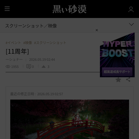
全
体
スクリーンショット／映像
#イベント
#映像
#スクリーンショット
[11周年]
一シュナ一
2026.05.19 02:44
1955
0
3
共有する
お
気
最近の修正日時 :
2026.05.19 02:57
に
入
り