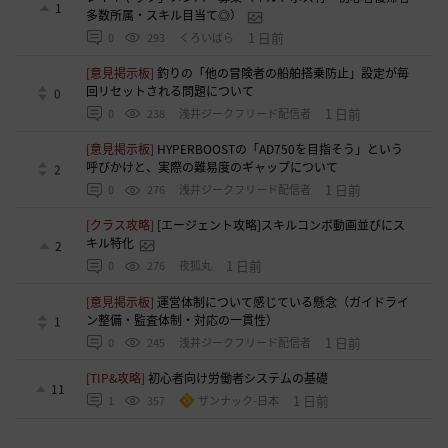
1
多数所属・スキル目当て◎）
1 日前
0
293
くろいばら
[意見掲示板]
釣りの「他の冒険者の船舶搭乗防止」設定が毎
回リセットされる問題について
0
1 日前
0
238
浅井ジークフリード配信者
[意見掲示板]
HYPERBOOSTの「AD750を目指そう」という
呼びかけと、実際の難易度のギャップについて
2
1 日前
0
276
浅井ジークフリード配信者
[クラス攻略]
[エージェント攻略]スキルコンボ動画並びにス
キル特化
2
1 日前
0
276
夜狐丸
[意見掲示板]
運営体制について感じている懸念（ガイドライ
ン整備・監査体制・対応の一貫性）
1
1 日前
0
245
浅井ジークフリード配信者
[TIP&攻略]
初心者向け労働者システムの基礎
11
1 日前
1
357
ザンナック-日本