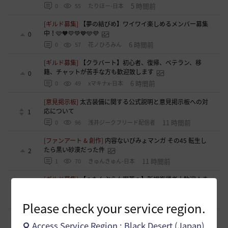
5 時間前
0
55
たりほー-日本
[ギルド募集]
【夢の結びめ】ワイワイ楽しめるメンバー募集
中！🩷🧡💛💚💙🩵💜
0
6 時間前
0
57
花ノひろみん
[ギルド募集]
【クラバート】初心者、復帰、ベテラン、移
籍、チャットが苦手な方も歓迎致します
0
6 時間前
0
49
xマキナx-日本
[意見掲示板]
太古装備に関する公式説明と意見掲示板への対
応について
1
11 時間前
0
96
浅井ジークフリード配信者
[ファンアート & 創作]
内容ないびみょマンガ その45 転生し
たら黒い砂漠だった件
2
11 時間前
1
70
きゅんきゅん-日本
[ギルド募集]
【🍀もんぶらん喫茶🍀】新規復帰者大歓迎！ま
ったり自由なギルドです♪
1
13 時間前
0
80
ゆぅにゃん
Please check your service region.
[ギルド募集]
【新設1段拠点戦ギルド】「えにぐま」ギルド
Access Service Region : Black Desert (Japan)
メンバー募集中！