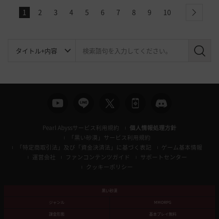
1
2
3
4
5
6
7
8
9
10
next
検
索
Pearl Abyssサービス利用規約
個人情報処理方針
「黒い砂漠」サービス利用規約
「特定商取引法」及び「資金決済法」に基づく表記
ゲーム基本情報
運営会社
ファンコンテンツガイド
サポートセンター
クッキーポリシー
黒い砂漠
ジャンル
MMORPG
課金形態
基本プレイ無料