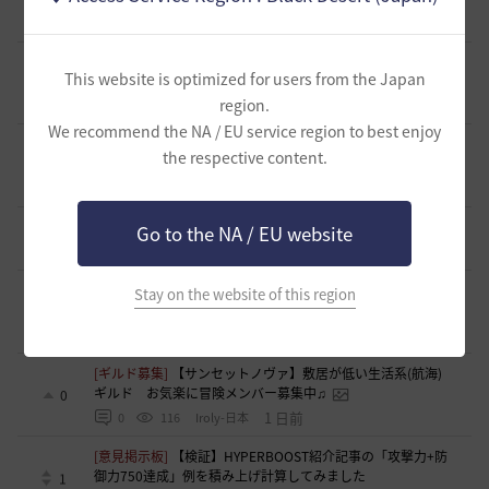
1
14 時間前
0
90
えにぐま
[自由掲示板]
キャラの肖像画を撮ると縦長になってしまう
This website is optimized for users from the Japan
2
region.
15 時間前
0
182
無敵で踊り狂う女
We recommend the NA / EU service region to best enjoy
[ギルド募集]
新設ギルド 「Shmurda」立ち上げメンバー募
the respective content.
集！
0
16 時間前
0
114
いなドン
[自由掲示板]
デヴォレカアクセサリーの使い道
Go to the NA / EU website
0
19 時間前
0
208
tanupon
[意見掲示板]
「先に見つけて丁寧に見る」は本気か、恒例の
Stay on the website of this region
挨拶文か
0
19 時間前
1
132
浅井ジークフリード配信者
[ギルド募集]
【サンセットノヴァ】敷居が低い生活系(航海)
ギルド お気楽に冒険メンバー募集中♫
0
1 日前
0
116
Iroly-日本
[意見掲示板]
【検証】HYPERBOOST紹介記事の「攻撃力+防
御力750達成」例を積み上げ計算してみました
1