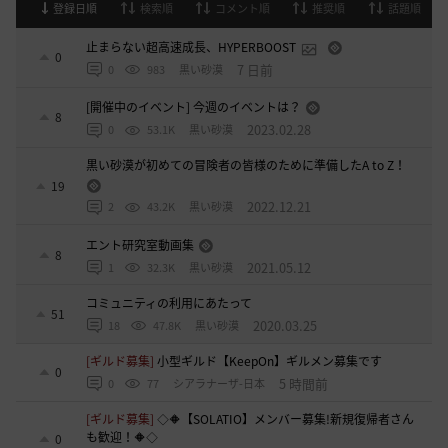
登録日順
検索順
コメント順
推奨順
話題順
止まらない超高速成長、HYPERBOOST
0
7 日前
0
983
黒い砂漠
[開催中のイベント] 今週のイベントは？
8
2023.02.28
0
53.1K
黒い砂漠
黒い砂漠が初めての冒険者の皆様のために準備したA to Z！
19
2022.12.21
2
43.2K
黒い砂漠
エント研究室動画集
8
2021.05.12
1
32.3K
黒い砂漠
コミュニティの利用にあたって
51
2020.03.25
18
47.8K
黒い砂漠
[ギルド募集]
小型ギルド【KeepOn】ギルメン募集です
0
5 時間前
0
77
シアラナーザ-日本
[ギルド募集]
◇🔶【SOLATIO】メンバー募集!新規復帰者さん
も歓迎！🔶◇
0