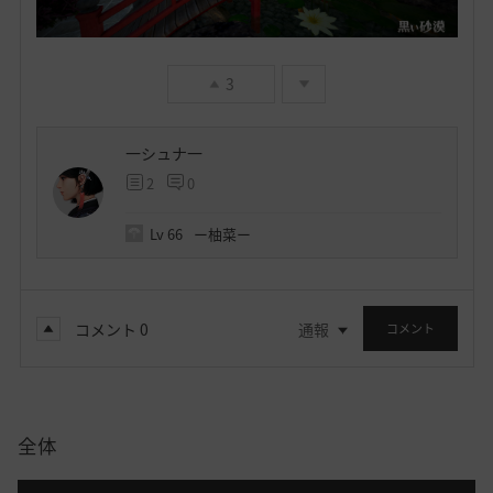
3
一シュナ一
2
0
Lv
66
ー柚菜ー
コメント
0
通報
コメント
全体