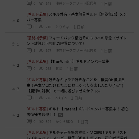
1 日前
0
148
浅井ジークフリード配信者
[ギルド募集]
スキル共有・基本無言ギルド【無為無想】メン
バー募集
0
1 日前
0
210
とりぐな
[意見掲示板]
フィードバック構造そのものへの懸念（サイレ
ント離脱と可視化の限界について）
1
1 日前
1
197
浅井ジークフリード配信者
[ギルド募集]
【TrueWinter】ギルドメンバー募集
2
1 日前
0
265
倉葉
[ギルド募集]
好きなキャラで好きなことを！無言OK挨拶自
由！基本ソロだけどたまにおしゃべりを楽しんだり(*'ω'*)
2
【魔弾の射手】で一緒に遊びませんか？
1 日前
0
276
oすずo
[ギルド募集]
ギルド【Patera】ギルドメンバー募集中！ 初心
者復帰者歓迎！！
2
1 日前
0
324
かぐらBDO
[ギルド募集]
ギルチャ完全無言推奨・ソロ向けギルド「スト
レイキャッツ」メンバー募集（ギルドボス有・初心者復帰者