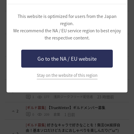
12 時間前
1
96
浅井ジークフリード配信者
This website is optimized for users from the Japan
[ギルド募集]
【サンセットノヴァ】敷居が低い生活系(航海)
ギルド お気楽に冒険メンバー募集中♫
0
region.
17 時間前
0
90
Iroly-日本
We recommend the NA / EU service region to best enjoy
the respective content.
[意見掲示板]
【検証】HYPERBOOST紹介記事の「攻撃力+防
御力750達成」例を積み上げ計算してみました
1
21 時間前
0
126
浅井ジークフリード配信者
Go to the NA / EU website
[ギルド募集]
スキル共有・基本無言ギルド【無為無想】メン
バー募集
0
22 時間前
0
169
とりぐな
Stay on the website of this region
[意見掲示板]
フィードバック構造そのものへの懸念（サイレ
ント離脱と可視化の限界について）
1
23 時間前
1
177
浅井ジークフリード配信者
[ギルド募集]
【TrueWinter】ギルドメンバー募集
2
1 日前
0
209
倉葉
[ギルド募集]
好きなキャラで好きなことを！無言OK挨拶自
由！基本ソロだけどたまにおしゃべりを楽しんだり(*'ω'*)
2