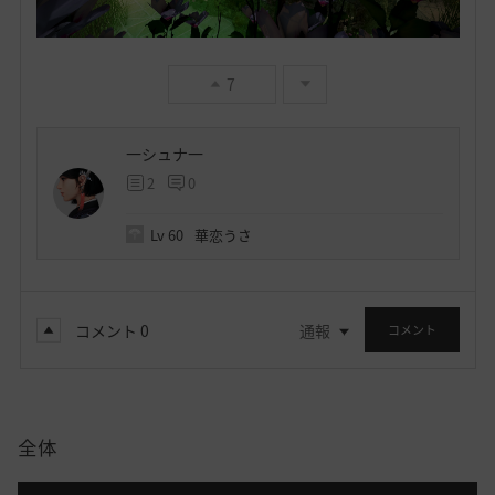
7
一シュナ一
2
0
Lv
60
華恋うさ
コメント
0
通報
コメント
全体