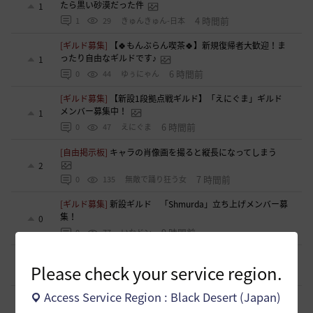
たら黒い砂漠だった件
1
4 時間前
1
29
きゅんきゅん-日本
[ギルド募集]
【🍀もんぶらん喫茶🍀】新規復帰者大歓迎！ま
ったり自由なギルドです♪
1
6 時間前
0
44
ゆぅにゃん
[ギルド募集]
【新設1段拠点戦ギルド】「えにぐま」ギルド
メンバー募集中！
1
6 時間前
0
47
えにぐま
[自由掲示板]
キャラの肖像画を撮ると縦長になってしまう
2
7 時間前
0
135
無敵で踊り狂う女
[ギルド募集]
新設ギルド 「Shmurda」立ち上げメンバー募
集！
0
9 時間前
0
77
いなドン
[自由掲示板]
デヴォレカアクセサリーの使い道
0
Please check your service region.
12 時間前
0
166
tanupon
Access Service Region : Black Desert (Japan)
[意見掲示板]
「先に見つけて丁寧に見る」は本気か、恒例の
挨拶文か
0