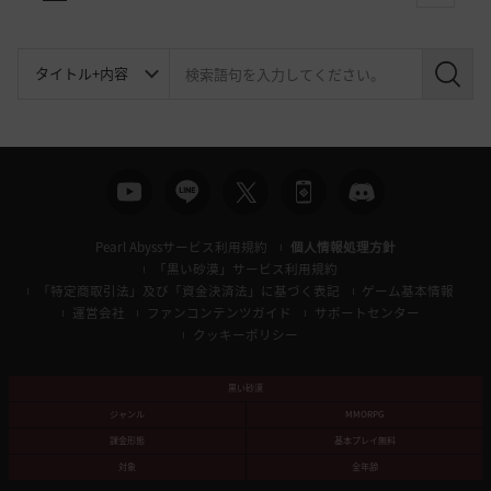
検
索
Pearl Abyssサービス利用規約
個人情報処理方針
「黒い砂漠」サービス利用規約
「特定商取引法」及び「資金決済法」に基づく表記
ゲーム基本情報
運営会社
ファンコンテンツガイド
サポートセンター
クッキーポリシー
黒い砂漠
ジャンル
MMORPG
課金形態
基本プレイ無料
対象
全年齢