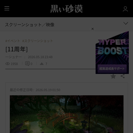
全
体
スクリーンショット／映像
#イベント
#スクリーンショット
[11周年]
一シュナ一
2026.05.18 23:48
1958
0
7
共有する
お
気
最近の修正日時 :
2026.05.19 01:50
に
入
り