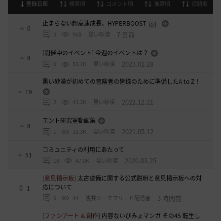
登録日順
検索順
コメント順
推奨順
話題順
止まらない超高速成長、HYPERBOOST
0
7 日前
0
968
黒い砂漠
[開催中のイベント] 今週のイベントは？
8
2023.02.28
0
53.1K
黒い砂漠
黒い砂漠が初めての冒険者の皆様のために準備したA to Z！
19
2022.12.21
2
43.2K
黒い砂漠
エント研究室動画集
8
2021.05.12
1
32.3K
黒い砂漠
コミュニティの利用にあたって
51
2020.03.25
18
47.8K
黒い砂漠
[意見掲示板]
太古装備に関する公式説明と意見掲示板への対
応について
1
3 時間前
0
44
浅井ジークフリード配信者
[ファンアート & 創作]
内容ないびみょマンガ その45 転生し