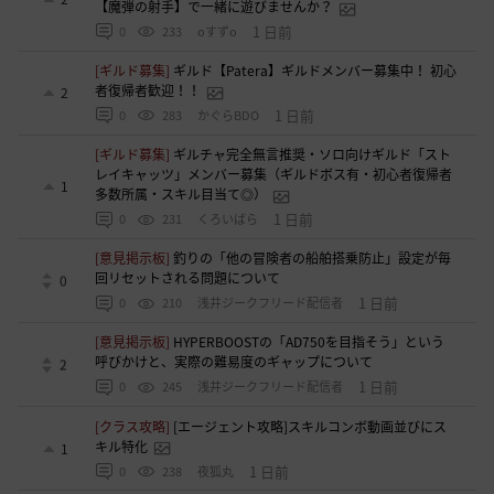
【魔弾の射手】で一緒に遊びませんか？
1 日前
0
233
oすずo
[ギルド募集]
ギルド【Patera】ギルドメンバー募集中！ 初心
者復帰者歓迎！！
2
1 日前
0
283
かぐらBDO
[ギルド募集]
ギルチャ完全無言推奨・ソロ向けギルド「スト
レイキャッツ」メンバー募集（ギルドボス有・初心者復帰者
1
多数所属・スキル目当て◎）
1 日前
0
231
くろいばら
[意見掲示板]
釣りの「他の冒険者の船舶搭乗防止」設定が毎
回リセットされる問題について
0
1 日前
0
210
浅井ジークフリード配信者
[意見掲示板]
HYPERBOOSTの「AD750を目指そう」という
呼びかけと、実際の難易度のギャップについて
2
1 日前
0
245
浅井ジークフリード配信者
[クラス攻略]
[エージェント攻略]スキルコンボ動画並びにス
キル特化
1
1 日前
0
238
夜狐丸