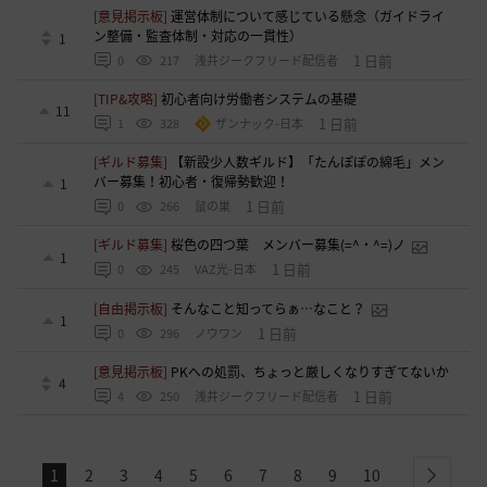
[意見掲示板]
運営体制について感じている懸念（ガイドライ
ン整備・監査体制・対応の一貫性）
1
1 日前
0
217
浅井ジークフリード配信者
[TIP&攻略]
初心者向け労働者システムの基礎
11
1 日前
1
328
ザンナック-日本
[ギルド募集]
【新設少人数ギルド】「たんぽぽの綿毛」メン
バー募集！初心者・復帰勢歓迎！
1
1 日前
0
266
鼠の巣
[ギルド募集]
桜色の四つ葉 メンバー募集(=^・^=)ノ
1
1 日前
0
245
VAZ光-日本
[自由掲示板]
そんなこと知ってらぁ…なこと？
1
1 日前
0
296
ノウワン
[意見掲示板]
PKへの処罰、ちょっと厳しくなりすぎてないか
4
1 日前
4
250
浅井ジークフリード配信者
1
2
3
4
5
6
7
8
9
10
next