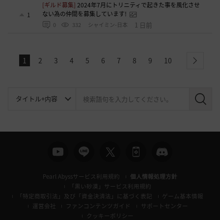
[ギルド募集]
2024年7月にトリニティで起きた事を風化させ
ない為の仲間を募集しています!
1
1 日前
0
332
シャイミン-日本
1
2
3
4
5
6
7
8
9
10
next
検
索
Pearl Abyssサービス利用規約
個人情報処理方針
「黒い砂漠」サービス利用規約
「特定商取引法」及び「資金決済法」に基づく表記
ゲーム基本情報
運営会社
ファンコンテンツガイド
サポートセンター
クッキーポリシー