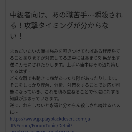
中級者向け、あの職苦手⋯瞬殺され
る！攻撃タイミングが分からな
い！
まぁだいたいの職は強みを叩きつけてればある程度勝て
ることありますが対策してる連中にはあまり効果が出ず
逆にカモにされたりします。上手い連中はその辺対策し
てるはず⋯
どんな職でも動きに癖があったり隙があったりします。
そこをしっかり理解、分析、対策をすることで対応が可
能になっていき、これを積み重ねることで他職に対する
知識が深まっていきます。
逆にこれをしないと永遠と分からん殺しされ続けるハメ
に⋯
https://www.jp.playblackdesert.com/ja-
JP/Forum/ForumTopic/Detail?