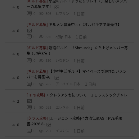
[ギルド募集]
小型ギルド「まったりソレイユ」楽しいメンバ
ーの募集です！
0
1 日前
0
306
ヒマリン
[ギルド募集]
ギルメン募集中～♪【オルゼキアで薬売り】
0
1 日前
0
356
q鵺p-日本
[ギルド募集]
新設ギルド 「Shmurda」立ち上げメンバー募
集！現在3名！
0
1 日前
0
330
いなドン
[ギルド募集]
【中型生活ギルド】マイペースで遊びたいメン
バーを募集中。
0
1 日前
0
285
アーバイン-日本
[TIP&攻略]
エクレタアクセについて ３１５スタックチャレ
2
1 日前
3
531
エレメル
[クラス攻略]
[エージェント攻略]イカ流伝承AG：PVE手順
書-2026.8-
0
1 日前
0
292
イスカス