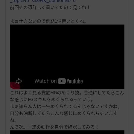
_topicNo=35894&_opinionNo=0
前回その辺詳しく書いてたので見てね！
まぁ仕方ないので例題1個置いとくね。
これはよく見る覚醒MGのめくり技。普通にしてたらこん
な感じにFGスキルをめくられるっていう。
まぁ知らん人は一生めくられてるんじゃないですかね。
自分も油断してたらこんな感じにめくられちゃいます
ね。
んで次。一連の動作を自分で確認してみる！