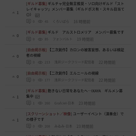
[ギルド募集]
ギルチャ完全無言推奨・ソロ向けギルド「スト
レイキャッツ」メンバー募集（ギルドボス有・スキル目当て
1
◎）
16 時間前
0
45
くろいばら
[ギルド募集]
ギルド アルストロメリア メンバー募集です
0
19 時間前
0
85
フォンバルト
[自由掲示板]
【二次創作】カロンの被害妄想、あるいは検証
者の視線
0
22 時間前
0
213
浅井ジークフリード配信者
[自由掲示板]
【二次創作】エルニールの視線
0
22 時間前
0
177
浅井ジークフリード配信者
[ギルド募集]
飽きない日常をあなたへ…IXAYA ギルメン募
集中
1
23 時間前
1
260
Grafciel-日本
[スクリーンショット／映像]
ユーザーイベント（演奏会）で
の様子です
1
23 時間前
0
208
みゐみ-日本