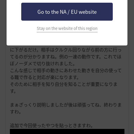
Go to the NA / EU website
Stay on the website of this region
はい、自分がやってる対策です。ピョンって来たら後ろ
に下がるだけ。相手はクルクル回りながら前の方に行っ
てるのが分かりますね。例の一連の動作です。これでほ
ぼノーダメで切り抜けれました。
こんな感じで相手の動きにあわせた動きを自分の使って
る職で作ると対応が楽になります。
そのために相手を知り自分を知ることが重要になりま
す。
まぁざっくり説明しましたが後は頑張ってね、終わりま
すわ。
追加で今回使ったやつを貼っときますわ。