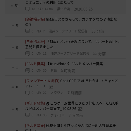
コミュニティの利用にあたって
51
2020.03.25
18
47.8K
黒い砂漠
[議論掲示板]
GMムラスカさんって、ガチオタなの？演出な
の？
0
33 分前
0
7
浅井ジークフリード配信者
[自由掲示板]
「制裁」という表現について、サポート窓口へ
意見を伝えました
0
55 分前
0
11
浅井ジークフリード配信者
[ギルド募集]
【TrueWinter】ギルドメンバー募集
1
5 時間前
0
30
倉葉
[ファンアート & 創作]
Chat GPT で AI きせかえ （ ちょっと
アレ・・・ ）
0
7 時間前
0
22
ノウワン
[ギルド募集]
🏠このゲーム世界にひとり佇む人へ／CASAギ
ルドはメンバー募集中_10.08.26
0
7 時間前
0
35
ァォ-日本
[ギルド募集]
経験不問！らびっとかんぱにー新入社員募集
中！