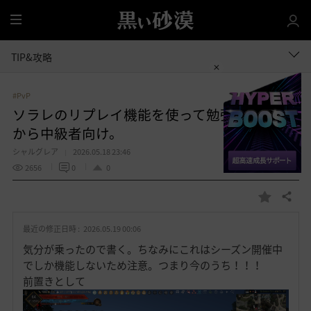
全
体
TIP&攻略
#PvP
ソラレのリプレイ機能を使って勉強！初心者
から中級者向け。
シャルグレア
2026.05.18 23:46
2656
0
0
共有する
お
気
最近の修正日時 :
2026.05.19 00:06
に
入
気分が乗ったので書く。ちなみにこれはシーズン開催中
り
でしか機能しないため注意。つまり今のうち！！！
前置きとして