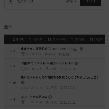
コメント
0
通報
コメント
全体
登録日順
検索順
コメント順
推奨順
話題順
止まらない超高速成長、HYPERBOOST
0
10 日前
0
1.1K
黒い砂漠
[開催中のイベント] 今週のイベントは？
8
2023.02.28
0
53.2K
黒い砂漠
黒い砂漠が初めての冒険者の皆様のために準備したA to Z！
19
2022.12.21
2
43.3K
黒い砂漠
エント研究室動画集
8
2021.05.12
1
32.4K
黒い砂漠