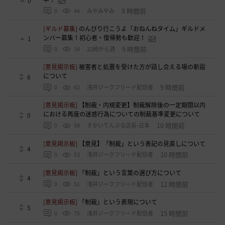
0
9 時間前
0
44
みやみやみ
[ギルド募集]
のんびり行こうよ「おねんねタイム」ギルドメ
ンバー募集！初心者・復帰勢も歓迎！
1
9 時間前
0
34
22時から酒
[意見掲示板]
被害者と処置を受けた方が話し合える場の新設
について
6
9 時間前
0
62
浅井ジークフリード配信者
[意見掲示板]
【制裁・内規変更】制裁解除後の一定期間以内
における再度の迷惑行為についての制裁基準変更について
0
10 時間前
0
58
すかいてんぷる店長-日本
[意見掲示板]
【意見】「制裁」という表記の見直しについて
4
10 時間前
0
53
浅井ジークフリード配信者
[意見掲示板]
「制裁」という言葉の選び方について
4
12 時間前
0
51
浅井ジークフリード配信者
[意見掲示板]
「制裁」という表現について
5
15 時間前
0
75
浅井ジークフリード配信者