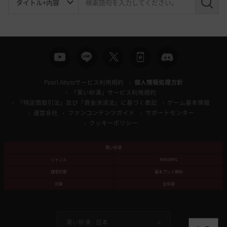
検
索
Pearl Abyssサービス利用規約
個人情報処理方針
「黒い砂漠」サービス利用規約
「特定商取引法」及び「資金決済法」に基づく表記
ゲーム基本情報
運営会社
ファンコンテンツガイド
サポートセンター
クッキーポリシー
黒い砂漠
ジャンル
MMORPG
課金形態
基本プレイ無料
対象
全年齢
黒い砂漠 -
日本