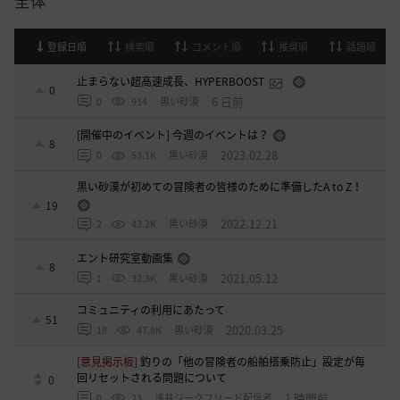
全体
登録日順
検索順
コメント順
推奨順
話題順
止まらない超高速成長、HYPERBOOST
0
6 日前
0
914
黒い砂漠
[開催中のイベント] 今週のイベントは？
8
2023.02.28
0
53.1K
黒い砂漠
黒い砂漠が初めての冒険者の皆様のために準備したA to Z！
19
2022.12.21
2
43.2K
黒い砂漠
エント研究室動画集
8
2021.05.12
1
32.3K
黒い砂漠
コミュニティの利用にあたって
51
2020.03.25
18
47.8K
黒い砂漠
[意見掲示板]
釣りの「他の冒険者の船舶搭乗防止」設定が毎
回リセットされる問題について
0
1 時間前
0
23
浅井ジークフリード配信者