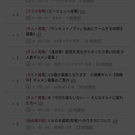
6 時間前
0
72
リーシアR-日本
[クラス攻略]
[エージェント攻略]
2
7 時間前
0
89
まそん
[ギルド募集]
「サンセットノヴァ」自由にゲームする仲間を
募集‼️
2
10 時間前
4
110
GDまっきぃ-日本
[ギルド募集]
〈浅井軍〉配信を見ながらまったり黒い砂漠 少
人数ギルメン募集！
1
12 時間前
0
108
浅井ジークフリード-日本
[ギルド募集]
※少数の募集となります 小規模ギルド【待機
中】ギルメン募集のご案内
1
20 時間前
0
165
saltNaCl-日本
[ギルド募集]
🌸「今日も誰もいない…」そんなギルドに疲れ
た方へ
1
20 時間前
0
201
まそん
[自由掲示板]
ミルの木遺跡(狩場)への行き方について
0
22 時間前
0
206
威璃亜-日本