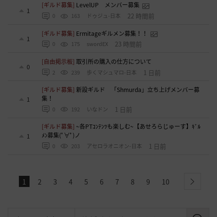
[ギルド募集]
LevelUP メンバー募集
1
22 時間前
0
163
ドゥジュ-日本
[ギルド募集]
Ermitageギルメン募集！！
1
23 時間前
0
175
swordEX
[自由掲示板]
取引所の購入の仕方について
0
1 日前
2
239
歩くマシュマロ-日本
[ギルド募集]
新設ギルド 「Shmurda」立ち上げメンバー募
集！
1
1 日前
0
192
いなドン
[ギルド募集]
~各PTｺﾝﾃﾝﾂも楽しむ~【あせろらじゅーす】ｷﾞﾙ
ﾒﾝ募集(ﾟ∀ﾟ)ノ
1
1 日前
0
203
アセロラオニオン-日本
1
2
3
4
5
6
7
8
9
10
next