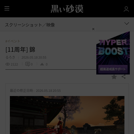
全
体
スクリーンショット／映像
#イベント
[11周年] 錦
るろき
2026.05.18 20:55
2122
0
0
共有する
お
気
最近の修正日時 :
2026.05.18 20:55
に
入
り