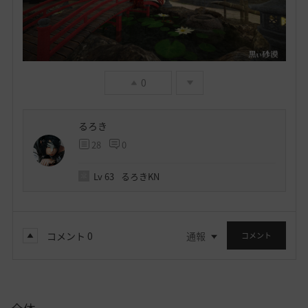
0
るろき
28
0
Lv
63
るろきKN
コメント
0
通報
コメント