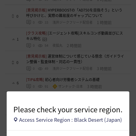
[意見掲示板]
HYPERBOOSTの「AD750を目指そう」という
呼びかけと、実際の難易度のギャップについて
0
1 時間前
0
33
浅井ジークフリード配信者
[クラス攻略]
[エージェント攻略]スキルコンボ動画並びにス
キル特化
1
2 時間前
0
54
夜狐丸
[意見掲示板]
運営体制について感じている懸念（ガイドライ
ン整備・監査体制・対応の一貫性）
0
3 時間前
0
49
浅井ジークフリード配信者
[TIP&攻略]
初心者向け労働者システムの基礎
6
3 時間前
0
91
ザンナック-日本
[ギルド募集]
【新設少人数ギルド】「たんぽぽの綿毛」メン
バー募集！初心者・復帰勢歓迎！
0
Please check your service region.
3 時間前
0
48
鼠の巣
Access Service Region : Black Desert (Japan)
[ギルド募集]
桜色の四つ葉 メンバー募集(=^・^=)ノ
0
3 時間前
0
41
VAZ光-日本