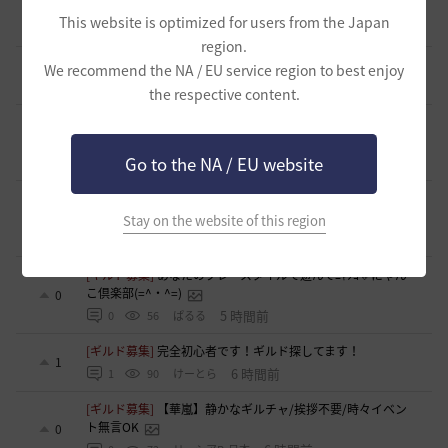
[自由掲示板]
そんなこと知ってらぁ…なこと？
0
This website is optimized for users from the Japan
3 時間前
0
80
ノウワン
region.
[意見掲示板]
PKへの処罰、ちょっと厳しくなりすぎてないか
We recommend the NA / EU service region to best enjoy
1
3 時間前
1
69
浅井ジークフリード配信者
the respective content.
[意見掲示板]
プレイヤー間トラブルへの対応がBAN一辺倒で
あることについて
0
Go to the NA / EU website
4 時間前
0
66
浅井ジークフリード配信者
[ギルド募集]
まだまだメンバー募集中です！ ギルド アル
ストロメリア
0
Stay on the website of this region
5 時間前
0
71
フォンバルト
[ギルド募集]
あなたのプレースタイルで遊んでﾆｬﾝｺ💛にゃん
こ倶楽部(=^・^=)
0
5 時間前
0
56
ぱるる
[ギルド募集]
完全初心者です！ギルド探してます！
1
6 時間前
1
90
けーとら
[ギルド募集]
【華嵐】静かなギルチャ/挨拶不要/時々イベン
ト無言OK
0