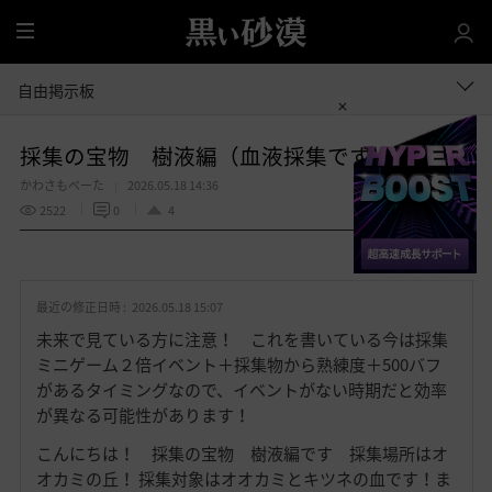
全
体
自由掲示板
採集の宝物 樹液編（血液採集です）
かわさもべーた
2026.05.18 14:36
2522
0
4
共有する
お
気
最近の修正日時 :
2026.05.18 15:07
に
入
未来で見ている方に注意！ これを書いている今は採集
り
ミニゲーム２倍イベント＋採集物から熟練度＋500バフ
があるタイミングなので、イベントがない時期だと効率
が異なる可能性があります！
こんにちは！ 採集の宝物 樹液編です 採集場所はオ
オカミの丘！ 採集対象はオオカミとキツネの血です！ま