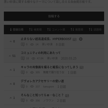
黒い砂漠に関する様々なテーマについて話し合える自由掲示板です。
投稿する
登録日順
検索順
コメント順
推奨順
話題順
止まらない超高速成長、HYPERBOOST
0
8 日前
0
1K
黒い砂漠
コミュニティの利用にあたって
51
2020.03.25
18
47.8K
黒い砂漠
キャラの肖像画を撮ると縦長になってしまう
1
1 日前
0
305
無敵で踊り狂う女
デヴォレカアクセサリーの使い道
0
1 日前
0
337
tanupon
そんなこと知ってらぁ…なこと？
1
2 日前
0
356
ノウワン