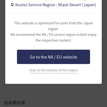
ということで、長文を読んでいただきありがとうござい
Access Service Region : Black Desert (Japan)
ます！ 折り返したので引き続き頑張ります！
This website is optimized for users from the Japan
4
region.
We recommend the NA / EU service region to best enjoy
かわさもべーた
the respective content.
6
7
Go to the NA / EU website
Lv
62
FPSずんだもん
Stay on the website of this region
コメント
0
通報
コメント
自由掲示板