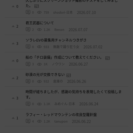
久しぶりにスクリーンショット撮影のテストをしてみまし
た。
0
2026.07.10
0
759
shodori-日本
君王武器について
2
2026.07.07
2
1.2K
Renon
ソラレEVの募集用チャンネルつきがさ
3
2026.07.02
0
933
無敵で踊り狂う女
船の「チロ装備」作成について教えてください。
0
2026.06.27
3
1K
ノウワン
砂漠の光が交換できない
2
2026.06.26
0
932
倉庫の
時間が経ちましたが、感謝の気持ちを表現したくて投稿しま
す。
3
2026.06.24
0
1.1K
みめぐん-日本
ラフィー・レッドマウンテンの改良型羅針盤
1
2026.06.22
4
1.2K
tanupon