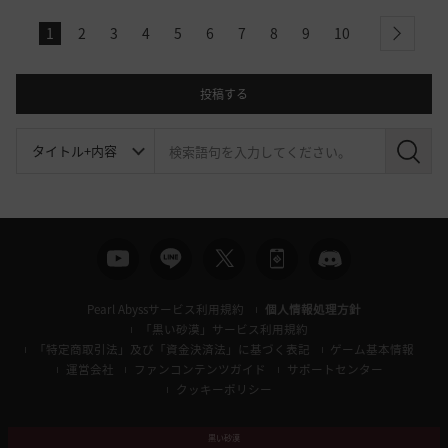
1
2
3
4
5
6
7
8
9
10
next
投稿する
検
索
Pearl Abyssサービス利用規約
個人情報処理方針
「黒い砂漠」サービス利用規約
「特定商取引法」及び「資金決済法」に基づく表記
ゲーム基本情報
運営会社
ファンコンテンツガイド
サポートセンター
クッキーポリシー
黒い砂漠