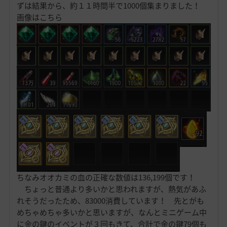
ずは結果から、約１１時間半で1000個集まりました！
画像はこちら
ちなみオオカミの血の正確な数値は136,199個です！
ちょっと普通より多いかと思われますが、熱気があふ
れそうだったため、83000消費しています！ 先とがも
めちゃめちゃ多いかと思いますが、なんとミニゲーム中
に金の鍵のイベントが３回もきて、合計で金の鍵79個も