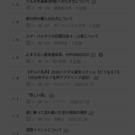
ミルの木遺跡(狩場)への行き方について
0
3 日前
0
409
威璃亜-日本
取引所の購入の仕方について
0
3 日前
2
433
歩くマシュマロ-日本
エマ・バルタリの記録日誌 9～12章について
9
7 日前
2
820
飛鳥雨音
止まらない超高速成長、HYPERBOOST
0
8 日前
0
1K
黒い砂漠
【ギルド名声】2026ハイデル宴会スクショ【どうなる？】
（2026年ギルド名声アプデリンク追記）
4
2026.07.27
0
877
セルベリア
「怪しい袋」
1
2026.07.24
0
1K
ノウワン
波に乗って流れ着いた宝の地図の場所
2
2026.07.24
2
926
倉庫の
週間イベントについて
1