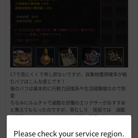
CTで見にくくて申し訳ないですが、採集物獲得確率が絡
むバフはこんな感じです！
後のバフは基本的に行動力回復系や生活経験値なので割
愛
ちなみにルムチャで過酷な労働のエリクサーがおすすめ
と教えてもらったのですが、草むしり 伐採では 過酷
な労働のエリクサーではなく、新緑の霊薬を使っていた
のと、錬金石が煌めくから豪華へグレートアップしたた
め、少し効率がよくなっております！
Please check your service region.