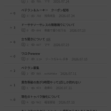
2026.07.24
1
795
マサ
ベテラン＆ルーキー クーポン配布
0
2026.07.24
0
768
飛鳥雨音
ドーサやソーサレスの無敵踊りについて
3
2026.07.23
0
844
無敵で踊り狂う女
立ち聞きについて
0
2026.07.23
2
887
マサ
ワロタwwww
0
2026.07.15
0
1.1K
ジークちゃん-日本
ベテラン募集
2
2026.07.11
2
885
sunanana
黄色等級の魚が3時間やって1匹しか釣れない
1
2026.07.11
1
973
倉庫の
現在のトゥバラ強化について
0
2026.07.10
4
942
福音使徒