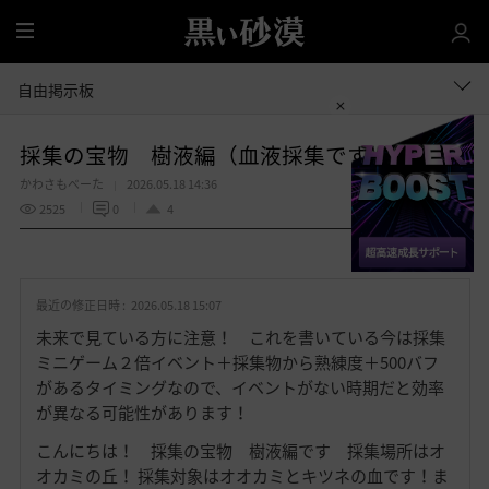
全
体
自由掲示板
採集の宝物 樹液編（血液採集です）
かわさもべーた
2026.05.18 14:36
2525
0
4
共有する
お
気
最近の修正日時 :
2026.05.18 15:07
に
入
未来で見ている方に注意！ これを書いている今は採集
り
ミニゲーム２倍イベント＋採集物から熟練度＋500バフ
があるタイミングなので、イベントがない時期だと効率
が異なる可能性があります！
こんにちは！ 採集の宝物 樹液編です 採集場所はオ
オカミの丘！ 採集対象はオオカミとキツネの血です！ま