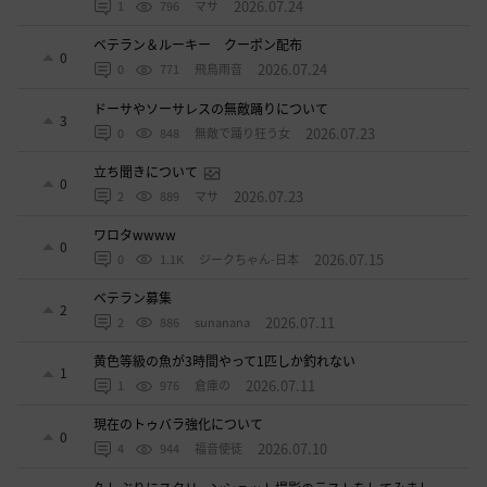
2026.07.24
1
796
マサ
ベテラン＆ルーキー クーポン配布
0
2026.07.24
0
771
飛鳥雨音
ドーサやソーサレスの無敵踊りについて
3
2026.07.23
0
848
無敵で踊り狂う女
立ち聞きについて
0
2026.07.23
2
889
マサ
ワロタwwww
0
2026.07.15
0
1.1K
ジークちゃん-日本
ベテラン募集
2
2026.07.11
2
886
sunanana
黄色等級の魚が3時間やって1匹しか釣れない
1
2026.07.11
1
976
倉庫の
現在のトゥバラ強化について
0
2026.07.10
4
944
福音使徒