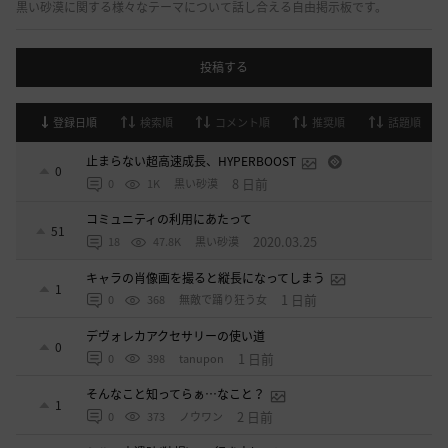
黒い砂漠に関する様々なテーマについて話し合える自由掲示板です。
投稿する
登録日順
検索順
コメント順
推奨順
話題順
止まらない超高速成長、HYPERBOOST
0
8 日前
0
1K
黒い砂漠
コミュニティの利用にあたって
51
2020.03.25
18
47.8K
黒い砂漠
キャラの肖像画を撮ると縦長になってしまう
1
1 日前
0
368
無敵で踊り狂う女
デヴォレカアクセサリーの使い道
0
1 日前
0
398
tanupon
そんなこと知ってらぁ…なこと？
1
2 日前
0
373
ノウワン