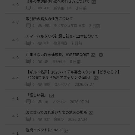
ミルの木遺跡(狩場)への行き方について
0
3 日前
0
431
威璃亜-日本
取引所の購入の仕方について
0
3 日前
2
453
歩くマシュマロ-日本
エマ・バルタリの記録日誌 9～12章について
9
7 日前
2
831
飛鳥雨音
止まらない超高速成長、HYPERBOOST
0
8 日前
0
1K
黒い砂漠
【ギルド名声】2026ハイデル宴会スクショ【どうなる？】
（2026年ギルド名声アプデリンク追記）
4
2026.07.27
0
880
セルベリア
「怪しい袋」
1
2026.07.24
0
1K
ノウワン
波に乗って流れ着いた宝の地図の場所
2
2026.07.24
2
927
倉庫の
週間イベントについて
1