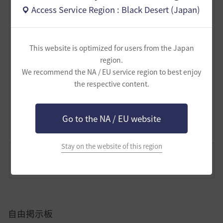
ということで、長文を読んでいただきありがとうござい
Access Service Region : Black Desert (Japan)
ます！ 折り返したので引き続き頑張ります！
This website is optimized for users from the Japan
4
region.
We recommend the NA / EU service region to best enjoy
かわさもべーた
the respective content.
6
7
Go to the NA / EU website
Lv
62
FPSずんだもん
Stay on the website of this region
コメント
0
通報
コメント
自由掲示板