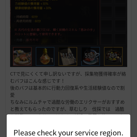
CTで見にくくて申し訳ないですが、採集物獲得確率が絡
むバフはこんな感じです！
後のバフは基本的に行動力回復系や生活経験値なので割
愛
ちなみにルムチャで過酷な労働のエリクサーがおすすめ
と教えてもらったのですが、草むしり 伐採では 過酷
な労働のエリクサーではなく、新緑の霊薬を使っていた
のと、錬金石が煌めくから豪華へグレートアップしたた
め、少し効率がよくなっております！
Please check your service region.