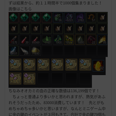
ずは結果から、約１１時間半で1000個集まりました！
画像はこちら
ちなみオオカミの血の正確な数値は136,199個です！
ちょっと普通より多いかと思われますが、熱気があふ
れそうだったため、83000消費しています！ 先とがも
めちゃめちゃ多いかと思いますが、なんとミニゲーム中
に金の鍵のイベントが３回もきて、合計で金の鍵79個も