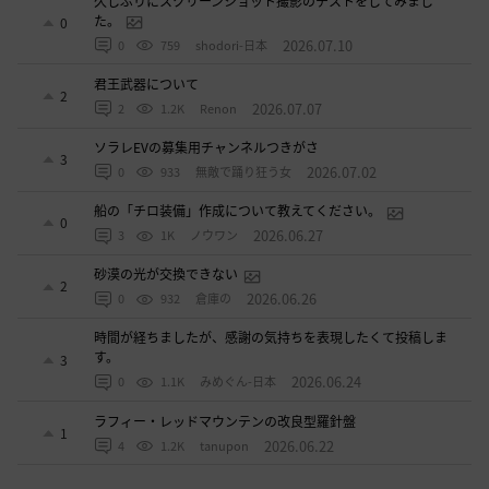
久しぶりにスクリーンショット撮影のテストをしてみまし
た。
0
2026.07.10
0
759
shodori-日本
君王武器について
2
2026.07.07
2
1.2K
Renon
ソラレEVの募集用チャンネルつきがさ
3
2026.07.02
0
933
無敵で踊り狂う女
船の「チロ装備」作成について教えてください。
0
2026.06.27
3
1K
ノウワン
砂漠の光が交換できない
2
2026.06.26
0
932
倉庫の
時間が経ちましたが、感謝の気持ちを表現したくて投稿しま
す。
3
2026.06.24
0
1.1K
みめぐん-日本
ラフィー・レッドマウンテンの改良型羅針盤
1
2026.06.22
4
1.2K
tanupon