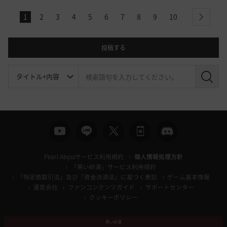
1
2
3
4
5
6
7
8
9
10
next
投稿する
検
索
Pearl Abyssサービス利用規約
個人情報処理方針
「黒い砂漠」サービス利用規約
「特定商取引法」及び「資金決済法」に基づく表記
ゲーム基本情報
運営会社
ファンコンテンツガイド
サポートセンター
クッキーポリシー
黒い砂漠