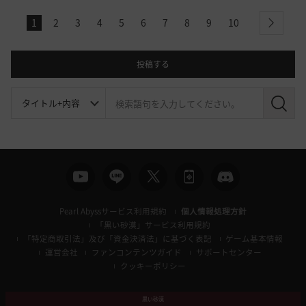
1
2
3
4
5
6
7
8
9
10
next
投稿する
検
索
Pearl Abyssサービス利用規約
個人情報処理方針
「黒い砂漠」サービス利用規約
「特定商取引法」及び「資金決済法」に基づく表記
ゲーム基本情報
運営会社
ファンコンテンツガイド
サポートセンター
クッキーポリシー
黒い砂漠