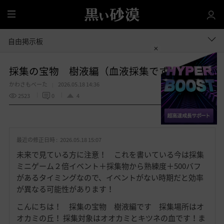
全
体
自由掲示板
採集の宝物 樹液編（血液採集です）
かわさもべーた
2026.05.18 14:36
2523
0
4
共有する
お
気
最近の修正日時 :
2026.05.18 15:07
に
入
未来で見ている方に注意！ これを書いている今は採集
り
ミニゲーム２倍イベント＋採集物から熟練度＋500バフ
があるタイミングなので、イベントがない時期だと効率
が異なる可能性があります！
こんにちは！ 採集の宝物 樹液編です 採集場所はオ
オカミの丘！ 採集対象はオオカミとキツネの血です！ま