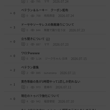
2026.07.24
1
795
マサ
ベテラン＆ルーキー クーポン配布
0
2026.07.24
0
768
飛鳥雨音
ドーサやソーサレスの無敵踊りについて
3
2026.07.23
0
844
無敵で踊り狂う女
立ち聞きについて
0
2026.07.23
2
887
マサ
ワロタwwww
0
2026.07.15
0
1.1K
ジークちゃん-日本
ベテラン募集
2
2026.07.11
2
885
sunanana
黄色等級の魚が3時間やって1匹しか釣れない
1
2026.07.11
1
973
倉庫の
現在のトゥバラ強化について
0
2026.07.10
4
942
福音使徒