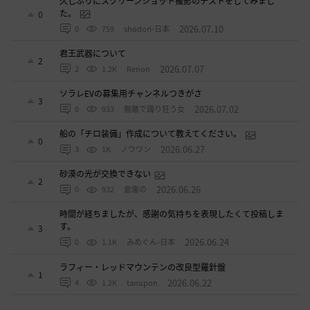
久しぶりにスクリーンショット撮影のテストをしてみまし
た。
0
2026.07.10
0
759
shodori-日本
君王武器について
2
2026.07.07
2
1.2K
Renon
ソラレEVの募集用チャンネルつきがさ
3
2026.07.02
0
933
無敵で踊り狂う女
船の「チロ装備」作成について教えてください。
0
2026.06.27
3
1K
ノウワン
砂漠の光が交換できない
2
2026.06.26
0
932
倉庫の
時間が経ちましたが、感謝の気持ちを表現したくて投稿しま
す。
3
2026.06.24
0
1.1K
みめぐん-日本
ラフィー・レッドマウンテンの改良型羅針盤
1
2026.06.22
4
1.2K
tanupon