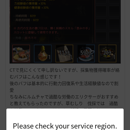
CTで見にくくて申し訳ないですが、採集物獲得確率が絡
むバフはこんな感じです！
後のバフは基本的に行動力回復系や生活経験値なので割
愛
ちなみにルムチャで過酷な労働のエリクサーがおすすめ
と教えてもらったのですが、草むしり 伐採では 過酷
な労働のエリクサーではなく、新緑の霊薬を使っていた
のと、錬金石が煌めくから豪華へグレートアップしたた
め、少し効率がよくなっております！
Please check your service region.