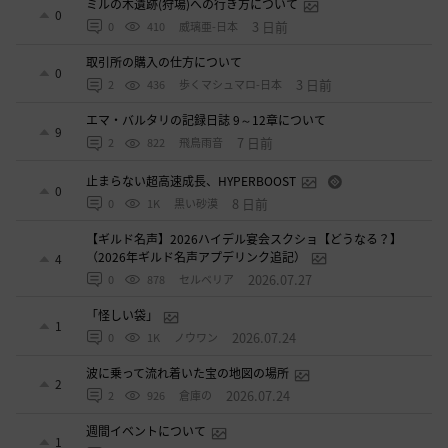
ミルの木遺跡(狩場)への行き方について
0
3 日前
0
410
威璃亜-日本
取引所の購入の仕方について
0
3 日前
2
436
歩くマシュマロ-日本
エマ・バルタリの記録日誌 9～12章について
9
7 日前
2
822
飛鳥雨音
止まらない超高速成長、HYPERBOOST
0
8 日前
0
1K
黒い砂漠
【ギルド名声】2026ハイデル宴会スクショ【どうなる？】
（2026年ギルド名声アプデリンク追記）
4
2026.07.27
0
878
セルベリア
「怪しい袋」
1
2026.07.24
0
1K
ノウワン
波に乗って流れ着いた宝の地図の場所
2
2026.07.24
2
926
倉庫の
週間イベントについて
1