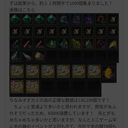
ずは結果から、約１１時間半で1000個集まりました！
画像はこちら
ちなみオオカミの血の正確な数値は136,199個です！
ちょっと普通より多いかと思われますが、熱気があふ
れそうだったため、83000消費しています！ 先とがも
めちゃめちゃ多いかと思いますが、なんとミニゲーム中
に金の鍵のイベントが３回もきて、合計で金の鍵79個も