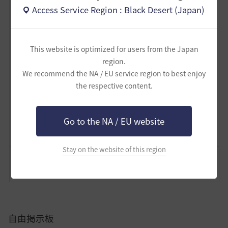
ということで、長文を読んでいただきありがとうござい
Access Service Region : Black Desert (Japan)
ます！ 折り返したので引き続き頑張ります！
This website is optimized for users from the Japan
4
region.
We recommend the NA / EU service region to best enjoy
かわさもべーた
the respective content.
6
7
Go to the NA / EU website
Lv
62
FPSずんだもん
Stay on the website of this region
コメント
0
通報
コメント
自由掲示板