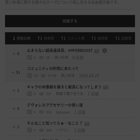
黒い砂漠に関する様々なテーマについて話し合える自由掲示板です。
投稿する
登録日順
検索順
コメント順
推奨順
話題順
止まらない超高速成長、HYPERBOOST
0
8 日前
0
1K
黒い砂漠
コミュニティの利用にあたって
51
2020.03.25
18
47.8K
黒い砂漠
キャラの肖像画を撮ると縦長になってしまう
1
1 日前
0
327
無敵で踊り狂う女
デヴォレカアクセサリーの使い道
0
1 日前
0
352
tanupon
そんなこと知ってらぁ…なこと？
1
2 日前
0
359
ノウワン