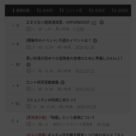
登録日順
検索順
コメント順
推奨順
話題順
止まらない超高速成長、HYPERBOOST
0
9 日前
0
1.1K
黒い砂漠
[開催中のイベント] 今週のイベントは？
8
2023.02.28
0
53.2K
黒い砂漠
黒い砂漠が初めての冒険者の皆様のために準備したA to Z！
19
2022.12.21
2
43.3K
黒い砂漠
エント研究室動画集
8
2021.05.12
1
32.4K
黒い砂漠
コミュニティの利用にあたって
51
2020.03.25
18
47.8K
黒い砂漠
[意見掲示板]
「制裁」という表現について
1
44 分前
0
21
浅井ジークフリード配信者
[ギルド募集]
ギルチャ完全無言推奨・ソロ向けギルド「スト