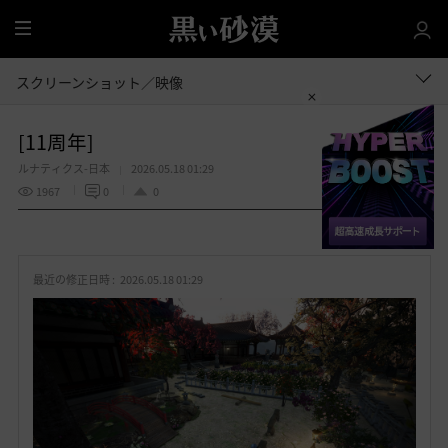
全
体
スクリーンショット／映像
[11周年]
ルナティクス-日本
2026.05.18 01:29
1967
0
0
共有する
お
気
最近の修正日時 :
2026.05.18 01:29
に
入
り