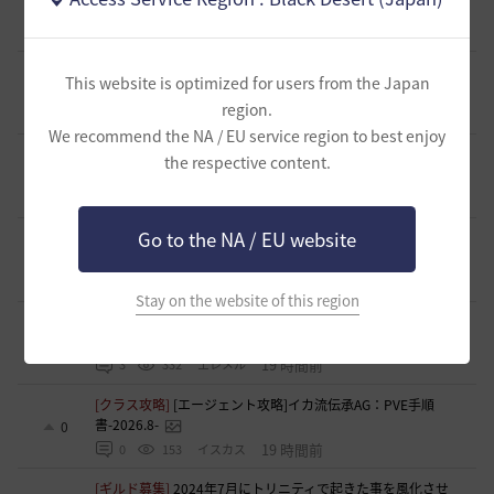
ーの募集です！
0
13 時間前
0
125
ヒマリン
[ギルド募集]
ギルメン募集中～♪【オルゼキアで薬売り】
This website is optimized for users from the Japan
0
region.
16 時間前
0
154
q鵺p-日本
We recommend the NA / EU service region to best enjoy
[ギルド募集]
新設ギルド 「Shmurda」立ち上げメンバー募
the respective content.
集！現在3名！
0
16 時間前
0
132
いなドン
Go to the NA / EU website
[ギルド募集]
【中型生活ギルド】マイペースで遊びたいメン
バーを募集中。
0
17 時間前
0
68
アーバイン-日本
Stay on the website of this region
[TIP&攻略]
エクレタアクセについて ３１５スタックチャレ
1
19 時間前
3
332
エレメル
[クラス攻略]
[エージェント攻略]イカ流伝承AG：PVE手順
書-2026.8-
0
19 時間前
0
153
イスカス
[ギルド募集]
2024年7月にトリニティで起きた事を風化させ