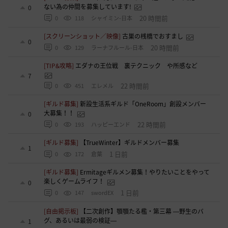
ない為の仲間を募集しています!
0
20 時間前
0
118
シャイミン-日本
[スクリーンショット／映像]
古巣の桟橋でおすまし
0
20 時間前
0
129
ラーナフルール-日本
[TIP&攻略]
エダナの王位戦 裏テクニック や所感など
7
22 時間前
0
451
エレメル
[ギルド募集]
新設生活系ギルド「OneRoom」創設メンバー
大募集！！
0
22 時間前
0
193
ハッピーエンド
[ギルド募集]
【TrueWinter】ギルドメンバー募集
1
1 日前
0
172
倉葉
[ギルド募集]
Ermitageギルメン募集！やりたいことをやって
楽しくゲームライフ！
0
1 日前
0
147
swordEX
[自由掲示板]
【二次創作】顎顎たる檻・第三幕 ―野生のバ
グ、あるいは最弱の検証―
1