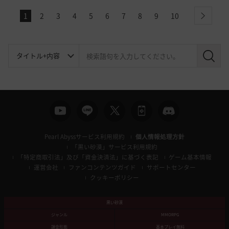
1
2
3
4
5
6
7
8
9
10
next
検
索
Pearl Abyssサービス利用規約
個人情報処理方針
「黒い砂漠」サービス利用規約
「特定商取引法」及び「資金決済法」に基づく表記
ゲーム基本情報
運営会社
ファンコンテンツガイド
サポートセンター
クッキーポリシー
黒い砂漠
ジャンル
MMORPG
課金形態
基本プレイ無料