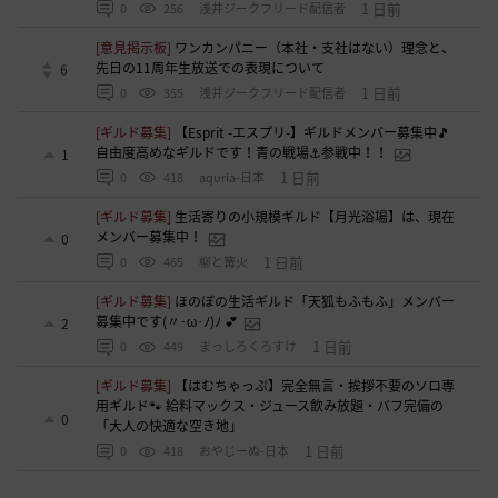
1 日前
0
256
浅井ジークフリード配信者
[意見掲示板]
ワンカンパニー（本社・支社はない）理念と、
先日の11周年生放送での表現について
6
1 日前
0
355
浅井ジークフリード配信者
[ギルド募集]
【Esprit -エスプリ-】ギルドメンバー募集中🎵
自由度高めなギルドです！青の戦場⚓参戦中！！
1
1 日前
0
418
aquria-日本
[ギルド募集]
生活寄りの小規模ギルド【月光浴場】は、現在
メンバー募集中！
0
1 日前
0
465
柳と篝火
[ギルド募集]
ほのぼの生活ギルド「天狐もふもふ」メンバー
募集中です(〃･ω･ﾉ)ﾉ 💕
2
1 日前
0
449
まっしろくろすけ
[ギルド募集]
【はむちゃっぷ】完全無言・挨拶不要のソロ専
用ギルド🐾 給料マックス・ジュース飲み放題・バフ完備の
0
「大人の快適な空き地」
1 日前
0
418
おやじーぬ-日本