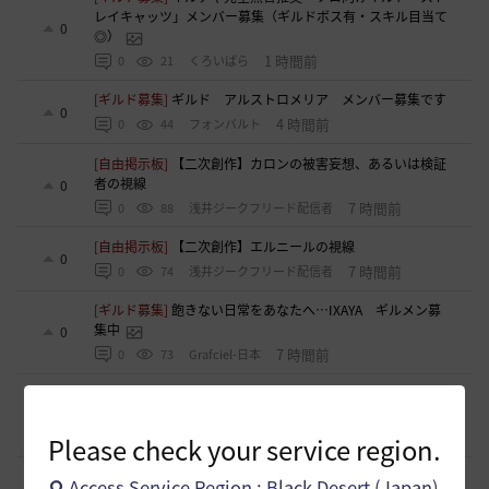
レイキャッツ」メンバー募集（ギルドボス有・スキル目当て
0
◎）
1 時間前
0
21
くろいばら
[ギルド募集]
ギルド アルストロメリア メンバー募集です
0
4 時間前
0
44
フォンバルト
[自由掲示板]
【二次創作】カロンの被害妄想、あるいは検証
者の視線
0
7 時間前
0
88
浅井ジークフリード配信者
[自由掲示板]
【二次創作】エルニールの視線
0
7 時間前
0
74
浅井ジークフリード配信者
[ギルド募集]
飽きない日常をあなたへ…IXAYA ギルメン募
集中
0
7 時間前
0
73
Grafciel-日本
[スクリーンショット／映像]
ユーザーイベント（演奏会）で
の様子です
0
7 時間前
0
73
みゐみ-日本
Please check your service region.
[ギルド募集]
小型ギルド「まったりソレイユ」楽しいメンバ
Access Service Region : Black Desert (Japan)