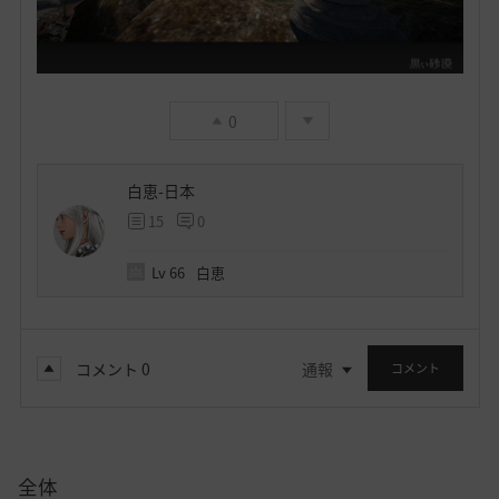
0
白恵-日本
15
0
Lv
66
白恵
コメント
0
通報
コメント
全体