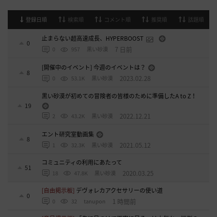
登録日順
検索順
コメント順
推奨順
話題順
止まらない超高速成長、HYPERBOOST
0
7 日前
0
957
黒い砂漠
[開催中のイベント] 今週のイベントは？
8
2023.02.28
0
53.1K
黒い砂漠
黒い砂漠が初めての冒険者の皆様のために準備したA to Z！
19
2022.12.21
2
43.2K
黒い砂漠
エント研究室動画集
8
2021.05.12
1
32.3K
黒い砂漠
コミュニティの利用にあたって
51
2020.03.25
18
47.8K
黒い砂漠
[自由掲示板]
デヴォレカアクセサリーの使い道
0
1 時間前
0
32
tanupon