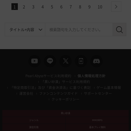
1
2
3
4
5
6
7
8
9
10
next
検
索
Pearl Abyssサービス利用規約
個人情報処理方針
「黒い砂漠」サービス利用規約
「特定商取引法」及び「資金決済法」に基づく表記
ゲーム基本情報
運営会社
ファンコンテンツガイド
サポートセンター
クッキーポリシー
黒い砂漠
ジャンル
MMORPG
課金形態
基本プレイ無料