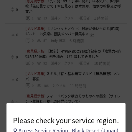
[意見掲示板]
「先に見つけて丁寧に見る」は本気か、恒例の
挨「先に見つけて丁寧に見る」は本気か、恒例の挨拶文か拶
0
文か
1 時間前
1
13
浅井ジークフリード配信者
[ギルド募集]
【サンセットノヴァ】敷居が低い生活系(航海)
ギルド お気楽に冒険メンバー募集中♫
0
6 時間前
0
57
Iroly-日本
[意見掲示板]
【検証】HYPERBOOST紹介記事の「攻撃力+防
御力750達成」例を積み上げ計算してみました
0
10 時間前
0
92
浅井ジークフリード配信者
[ギルド募集]
スキル共有・基本無言ギルド【無為無想】メン
バー募集
0
11 時間前
0
106
とりぐな
[意見掲示板]
フィードバック構造そのものへの懸念（サイレ
ント離脱と可視化の限界について）
1
12 時間前
2
123
浅井ジークフリード配信者
Please check your service region.
[ギルド募集]
【TrueWinter】ギルドメンバー募集
2
17 時間前
0
134
倉葉
Access Service Region : Black Desert (Japan)