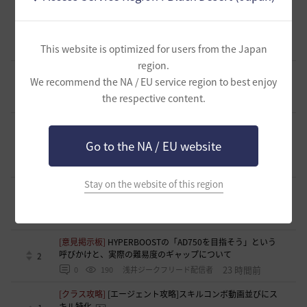
[ギルド募集]
好きなキャラで好きなことを！無言OK挨拶自
由！基本ソロだけどたまにおしゃべりを楽しんだり(*'ω'*)
1
【魔弾の射手】で一緒に遊びませんか？
This website is optimized for users from the Japan
17 時間前
0
143
oすずo
region.
[ギルド募集]
ギルド【Patera】ギルドメンバー募集中！ 初心
We recommend the NA / EU service region to best enjoy
者復帰者歓迎！！
1
the respective content.
21 時間前
0
192
かぐらBDO
[ギルド募集]
ギルチャ完全無言推奨・ソロ向けギルド「スト
レイキャッツ」メンバー募集（ギルドボス有・初心者復帰者
Go to the NA / EU website
1
多数所属・スキル目当て◎）
21 時間前
0
142
くろいばら
Stay on the website of this region
[意見掲示板]
釣りの「他の冒険者の船舶搭乗防止」設定が毎
回リセットされる問題について
0
22 時間前
0
159
浅井ジークフリード配信者
[意見掲示板]
HYPERBOOSTの「AD750を目指そう」という
呼びかけと、実際の難易度のギャップについて
2
23 時間前
0
190
浅井ジークフリード配信者
[クラス攻略]
[エージェント攻略]スキルコンボ動画並びにス
キル特化