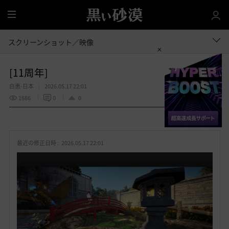
全
体
スクリーンショット／映像
[11周年]
白恵-日本
2026.05.17 22:01
1686
0
0
共有する
お
気
最近の修正日時 :
2026.05.17 22:01
に
入
り