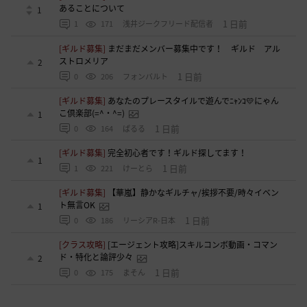
あることについて
1
1 日前
1
171
浅井ジークフリード配信者
[ギルド募集]
まだまだメンバー募集中です！ ギルド アル
ストロメリア
2
1 日前
0
206
フォンバルト
[ギルド募集]
あなたのプレースタイルで遊んでﾆｬﾝｺ💛にゃん
こ倶楽部(=^・^=)
1
1 日前
0
164
ぱるる
[ギルド募集]
完全初心者です！ギルド探してます！
1
1 日前
1
221
けーとら
[ギルド募集]
【華嵐】静かなギルチャ/挨拶不要/時々イベン
ト無言OK
1
1 日前
0
186
リーシアR-日本
[クラス攻略]
[エージェント攻略]スキルコンボ動画・コマン
ド・特化と論評少々
2
1 日前
0
175
まそん