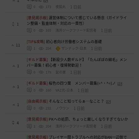
1
1 日前
0
173
夜狐丸
[意見掲示板]
運営体制について感じている懸念（ガイドライ
ン整備・監査体制・対応の一貫性）
1
1 日前
0
165
浅井ジークフリード配信者
[TIP&攻略]
初心者向け労働者システムの基礎
11
1 日前
1
254
ザンナック-日本
[ギルド募集]
【新設少人数ギルド】「たんぽぽの綿毛」メン
バー募集！初心者・復帰勢歓迎！
1
1 日前
0
179
鼠の巣
[ギルド募集]
桜色の四つ葉 メンバー募集(=^・^=)ノ
1
1 日前
0
160
VAZ光-日本
[自由掲示板]
そんなこと知ってらぁ…なこと？
1
1 日前
0
232
ノウワン
[意見掲示板]
PKへの処罰、ちょっと厳しくなりすぎてないか
4
1 日前
2
204
浅井ジークフリード配信者
[意見掲示板]
プレイヤー間トラブルへの対応がBAN一辺倒で