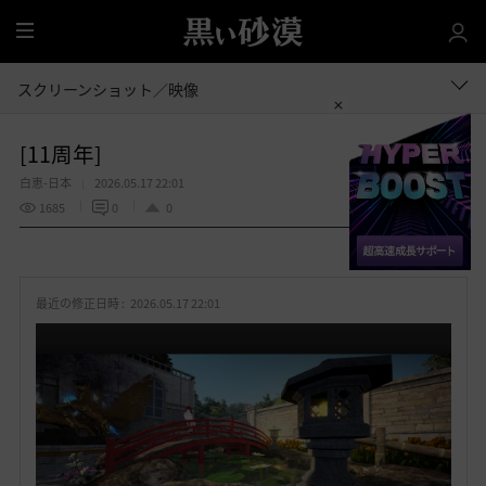
全
体
スクリーンショット／映像
[11周年]
白恵-日本
2026.05.17 22:01
1685
0
0
共有する
お
気
最近の修正日時 :
2026.05.17 22:01
に
入
り