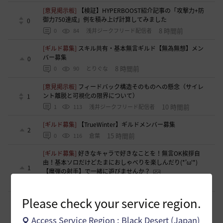
[意見掲示板]
【検証】HYPERBOOST紹介記事の「攻撃力+防
御力750達成」例を積み上げ計算してみました
0
8 時間前
0
84
浅井ジークフリード配信者
[ギルド募集]
スキル共有・基本無言ギルド【無為無想】メン
バー募集
0
8 時間前
0
90
とりぐな
[意見掲示板]
フィードバック構造そのものへの懸念（サイレ
ント離脱と可視化の限界について）
1
10 時間前
1
113
浅井ジークフリード配信者
[ギルド募集]
【TrueWinter】ギルドメンバー募集
2
15 時間前
0
116
倉葉
[ギルド募集]
好きなキャラで好きなことを！無言OK挨拶自
由！基本ソロだけどたまにおしゃべりを楽しんだり(*'ω'*)
1
【魔弾の射手】で一緒に遊びませんか？
15 時間前
0
127
oすずo
Please check your service region.
[ギルド募集]
ギルド【Patera】ギルドメンバー募集中！ 初心
者復帰者歓迎！！
1
Access Service Region : Black Desert (Japan)
18 時間前
0
167
かぐらBDO