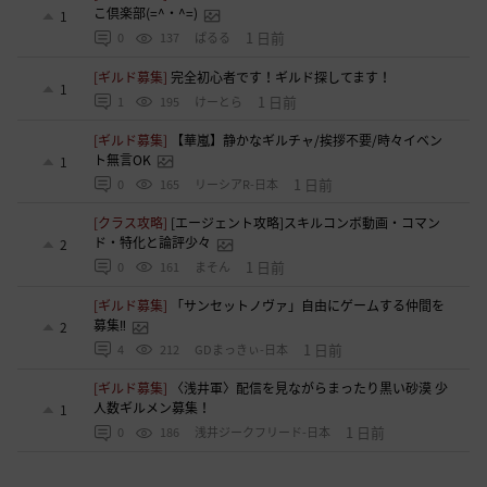
こ倶楽部(=^・^=)
1
1 日前
0
137
ぱるる
[ギルド募集]
完全初心者です！ギルド探してます！
1
1 日前
1
195
けーとら
[ギルド募集]
【華嵐】静かなギルチャ/挨拶不要/時々イベン
ト無言OK
1
1 日前
0
165
リーシアR-日本
[クラス攻略]
[エージェント攻略]スキルコンボ動画・コマン
ド・特化と論評少々
2
1 日前
0
161
まそん
[ギルド募集]
「サンセットノヴァ」自由にゲームする仲間を
募集‼️
2
1 日前
4
212
GDまっきぃ-日本
[ギルド募集]
〈浅井軍〉配信を見ながらまったり黒い砂漠 少
人数ギルメン募集！
1
1 日前
0
186
浅井ジークフリード-日本