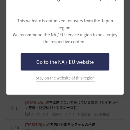
[ギルド募集]
ギルチャ完全無言推奨・ソロ向けギルド「スト
レイキャッツ」メンバー募集（ギルドボス有・初心者復帰者
1
多数所属・スキル目当て◎）
This website is optimized for users from the Japan
19 時間前
0
127
くろいばら
region.
We recommend the NA / EU service region to best enjoy
[意見掲示板]
釣りの「他の冒険者の船舶搭乗防止」設定が毎
the respective content.
回リセットされる問題について
0
20 時間前
0
143
浅井ジークフリード配信者
[意見掲示板]
HYPERBOOSTの「AD750を目指そう」という
Go to the NA / EU website
呼びかけと、実際の難易度のギャップについて
2
20 時間前
0
177
浅井ジークフリード配信者
Stay on the website of this region
[クラス攻略]
[エージェント攻略]スキルコンボ動画並びにス
キル特化
1
21 時間前
0
157
夜狐丸
[意見掲示板]
運営体制について感じている懸念（ガイドライ
ン整備・監査体制・対応の一貫性）
1
22 時間前
0
153
浅井ジークフリード配信者
[TIP&攻略]
初心者向け労働者システムの基礎
10