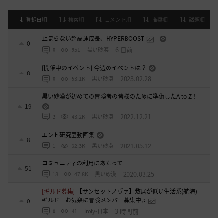
登録日順
検索順
コメント順
推奨順
話題順
止まらない超高速成長、HYPERBOOST
0
6 日前
0
951
黒い砂漠
[開催中のイベント] 今週のイベントは？
8
2023.02.28
0
53.1K
黒い砂漠
黒い砂漠が初めての冒険者の皆様のために準備したA to Z！
19
2022.12.21
2
43.2K
黒い砂漠
エント研究室動画集
8
2021.05.12
1
32.3K
黒い砂漠
コミュニティの利用にあたって
51
2020.03.25
18
47.8K
黒い砂漠
[ギルド募集]
【サンセットノヴァ】敷居が低い生活系(航海)
ギルド お気楽に冒険メンバー募集中♫
0
3 時間前
0
41
Iroly-日本