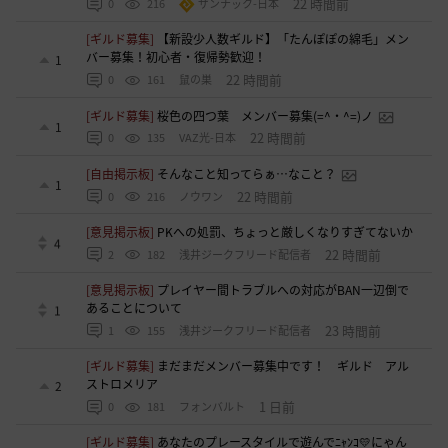
22 時間前
0
216
ザンナック-日本
[ギルド募集]
【新設少人数ギルド】「たんぽぽの綿毛」メン
バー募集！初心者・復帰勢歓迎！
1
22 時間前
0
161
鼠の巣
[ギルド募集]
桜色の四つ葉 メンバー募集(=^・^=)ノ
1
22 時間前
0
135
VAZ光-日本
[自由掲示板]
そんなこと知ってらぁ…なこと？
1
22 時間前
0
216
ノウワン
[意見掲示板]
PKへの処罰、ちょっと厳しくなりすぎてないか
4
22 時間前
2
182
浅井ジークフリード配信者
[意見掲示板]
プレイヤー間トラブルへの対応がBAN一辺倒で
あることについて
1
23 時間前
1
155
浅井ジークフリード配信者
[ギルド募集]
まだまだメンバー募集中です！ ギルド アル
ストロメリア
2
1 日前
0
181
フォンバルト
[ギルド募集]
あなたのプレースタイルで遊んでﾆｬﾝｺ💛にゃん