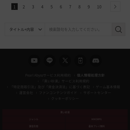
1
2
3
4
5
6
7
8
9
10
next
検
索
Pearl Abyssサービス利用規約
個人情報処理方針
「黒い砂漠」サービス利用規約
「特定商取引法」及び「資金決済法」に基づく表記
ゲーム基本情報
運営会社
ファンコンテンツガイド
サポートセンター
クッキーポリシー
黒い砂漠
ジャンル
MMORPG
課金形態
基本プレイ無料