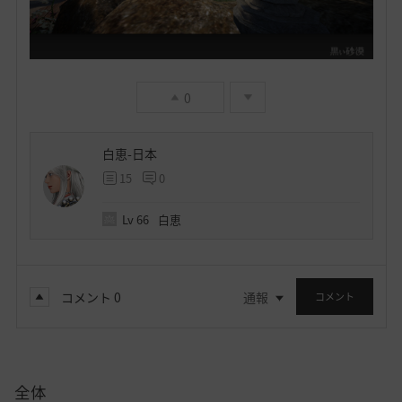
0
白恵-日本
15
0
Lv
66
白恵
コメント
0
通報
コメント
全体