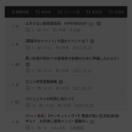
登録日順
検索順
コメント順
推奨順
話題順
止まらない超高速成長、HYPERBOOST
0
6 日前
0
951
黒い砂漠
[開催中のイベント] 今週のイベントは？
8
2023.02.28
0
53.1K
黒い砂漠
黒い砂漠が初めての冒険者の皆様のために準備したA to Z！
19
2022.12.21
2
43.2K
黒い砂漠
エント研究室動画集
8
2021.05.12
1
32.3K
黒い砂漠
コミュニティの利用にあたって
51
2020.03.25
18
47.8K
黒い砂漠
[ギルド募集]
【サンセットノヴァ】敷居が低い生活系(航海)
ギルド お気楽に冒険メンバー募集中♫
0
3 時間前
0
41
Iroly-日本