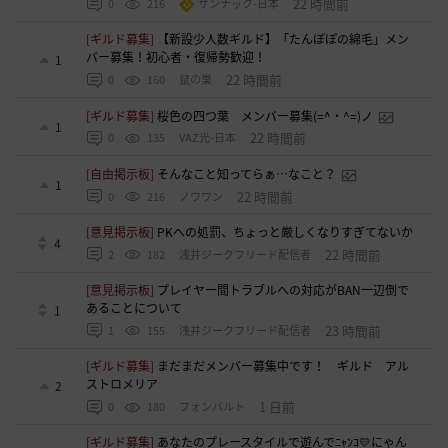
22 時間前
0
216
ザンナック-日本
[ギルド募集]
【新設少人数ギルド】「たんぽぽの綿毛」メン
バー募集！初心者・復帰勢歓迎！
1
22 時間前
0
160
鼠の巣
[ギルド募集]
桜色の四つ葉 メンバー募集(=^・^=)ノ
1
22 時間前
0
135
VAZ光-日本
[自由掲示板]
そんなこと知ってらぁ…なこと？
1
22 時間前
0
216
ノウワン
[意見掲示板]
PKへの処罰、ちょっと厳しくなりすぎてないか
4
22 時間前
2
182
浅井ジークフリード配信者
[意見掲示板]
プレイヤー間トラブルへの対応がBAN一辺倒で
あることについて
1
23 時間前
1
155
浅井ジークフリード配信者
[ギルド募集]
まだまだメンバー募集中です！ ギルド アル
ストロメリア
2
1 日前
0
180
フォンバルト
[ギルド募集]
あなたのプレースタイルで遊んでﾆｬﾝｺ💛にゃん