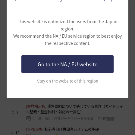
[ギルド募集]
ギルチャ完全無言推奨・ソロ向けギルド「スト
レイキャッツ」メンバー募集（ギルドボス有・初心者復帰者
1
多数所属・スキル目当て◎）
This website is optimized for users from the Japan
18 時間前
0
127
くろいばら
region.
We recommend the NA / EU service region to best enjoy
[意見掲示板]
釣りの「他の冒険者の船舶搭乗防止」設定が毎
the respective content.
回リセットされる問題について
0
20 時間前
0
143
浅井ジークフリード配信者
[意見掲示板]
HYPERBOOSTの「AD750を目指そう」という
Go to the NA / EU website
呼びかけと、実際の難易度のギャップについて
2
20 時間前
0
177
浅井ジークフリード配信者
Stay on the website of this region
[クラス攻略]
[エージェント攻略]スキルコンボ動画並びにス
キル特化
1
21 時間前
0
157
夜狐丸
[意見掲示板]
運営体制について感じている懸念（ガイドライ
ン整備・監査体制・対応の一貫性）
1
21 時間前
0
153
浅井ジークフリード配信者
[TIP&攻略]
初心者向け労働者システムの基礎
10