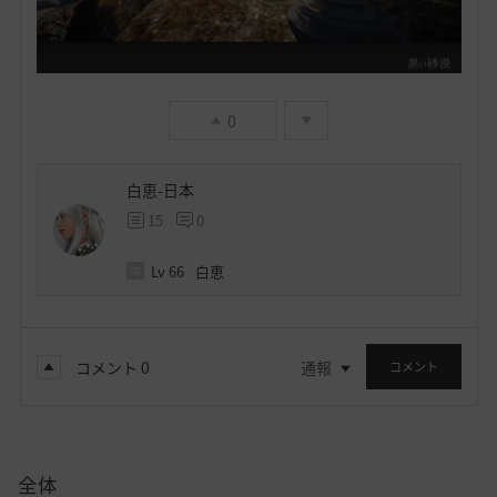
0
白恵-日本
15
0
Lv
66
白恵
コメント
0
通報
コメント
全体