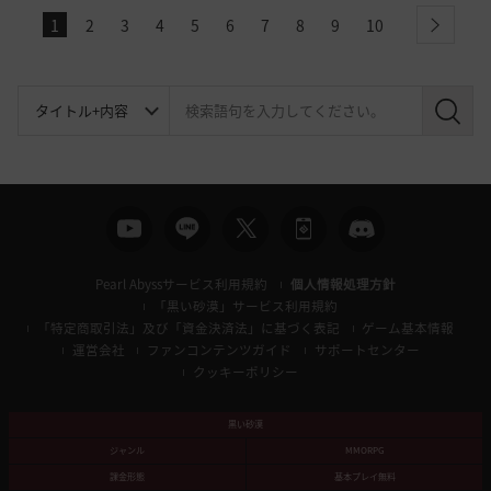
1
2
3
4
5
6
7
8
9
10
next
検
索
Pearl Abyssサービス利用規約
個人情報処理方針
「黒い砂漠」サービス利用規約
「特定商取引法」及び「資金決済法」に基づく表記
ゲーム基本情報
運営会社
ファンコンテンツガイド
サポートセンター
クッキーポリシー
黒い砂漠
ジャンル
MMORPG
課金形態
基本プレイ無料