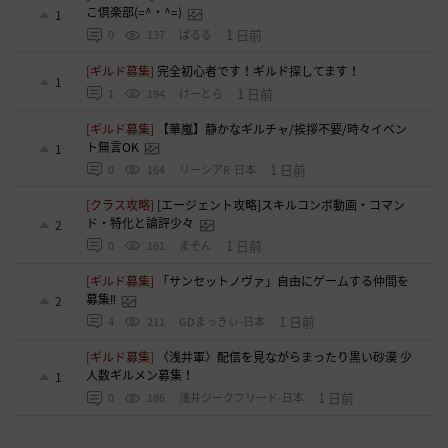
こ倶楽部(=^・^=)
1
1 日前
0
137
ぱるる
[ギルド募集]
完全初心者です！ギルド探してます！
1
1 日前
1
194
けーとら
[ギルド募集]
【華嵐】静かなギルチャ/挨拶不要/時々イベン
ト無言OK
1
1 日前
0
164
リーシアR-日本
[クラス攻略]
[エージェント攻略]スキルコンボ動画・コマン
ド・特化と論評少々
2
1 日前
0
161
まそん
[ギルド募集]
「サンセットノヴァ」自由にゲームする仲間を
募集‼️
2
1 日前
4
211
GDまっきぃ-日本
[ギルド募集]
〈浅井軍〉配信を見ながらまったり黒い砂漠 少
人数ギルメン募集！
1
1 日前
0
186
浅井ジークフリード-日本