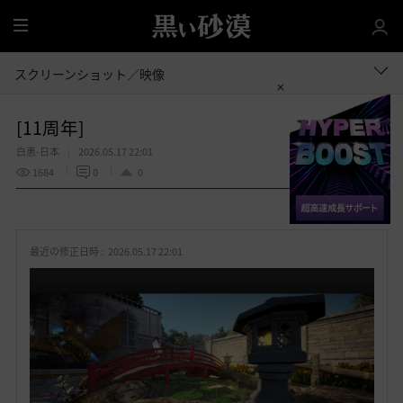
全
体
スクリーンショット／映像
[11周年]
白恵-日本
2026.05.17 22:01
1684
0
0
共有する
お
気
最近の修正日時 :
2026.05.17 22:01
に
入
り