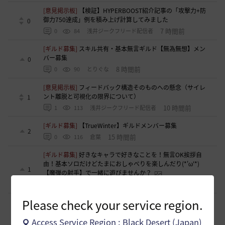
[意見掲示板]
【検証】HYPERBOOST紹介記事の「攻撃力+防
御力750達成」例を積み上げ計算してみました
0
7 時間前
0
84
浅井ジークフリード配信者
[ギルド募集]
スキル共有・基本無言ギルド【無為無想】メン
バー募集
0
8 時間前
0
90
とりぐな
[意見掲示板]
フィードバック構造そのものへの懸念（サイレ
ント離脱と可視化の限界について）
1
10 時間前
1
113
浅井ジークフリード配信者
[ギルド募集]
【TrueWinter】ギルドメンバー募集
2
15 時間前
0
116
倉葉
[ギルド募集]
好きなキャラで好きなことを！無言OK挨拶自
由！基本ソロだけどたまにおしゃべりを楽しんだり(*'ω'*)
1
【魔弾の射手】で一緒に遊びませんか？
15 時間前
0
127
oすずo
Please check your service region.
[ギルド募集]
ギルド【Patera】ギルドメンバー募集中！ 初心
者復帰者歓迎！！
1
Access Service Region : Black Desert (Japan)
18 時間前
0
166
かぐらBDO