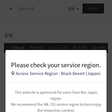
コメント
0
通報
コメント
全体
登録日順
検索順
コメント順
推奨順
話題順
止まらない超高速成長、HYPERBOOST
0
Please check your service region.
7 日前
0
965
黒い砂漠
Access Service Region : Black Desert (Japan)
[開催中のイベント] 今週のイベントは？
8
2023.02.28
0
53.1K
黒い砂漠
黒い砂漠が初めての冒険者の皆様のために準備したA to Z！
This website is optimized for users from the Japan
19
2022.12.21
2
43.2K
黒い砂漠
region.
We recommend the NA / EU service region to best enjoy
エント研究室動画集
8
the respective content.