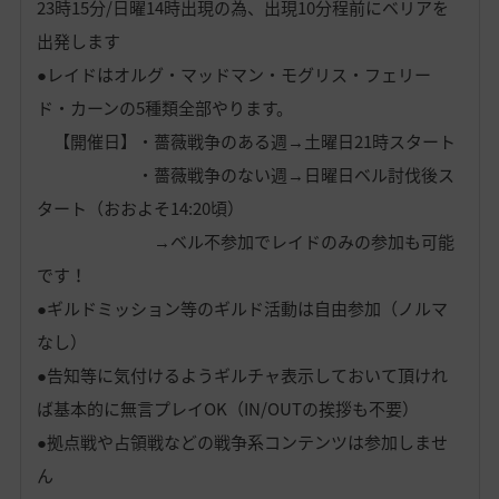
23時15分/日曜14時出現の為、出現10分程前にベリアを
出発します
●レイドはオルグ・マッドマン・モグリス・フェリー
ド・カーンの5種類全部やります。
【開催日】・薔薇戦争のある週→土曜日21時スタート
・薔薇戦争のない週→日曜日ベル討伐後ス
タート（おおよそ14:20頃）
→ベル不参加でレイドのみの参加も可能
です！
●ギルドミッション等のギルド活動は自由参加（ノルマ
なし）
●告知等に気付けるようギルチャ表示しておいて頂けれ
ば基本的に無言プレイOK（IN/OUTの挨拶も不要）
●拠点戦や占領戦などの戦争系コンテンツは参加しませ
ん