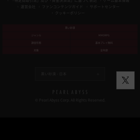
「特定商取引法」及び「資金決済法」に基づく表記
ゲーム基本情報
運営会社
ファンコンテンツガイド
サポートセンター
クッキーポリシー
黒い砂漠
ジャンル
MMORPG
課金形態
基本プレイ無料
対象
全年齢
黒い砂漠 -
日本
© Pearl Abyss Corp. All Rights Reserved.