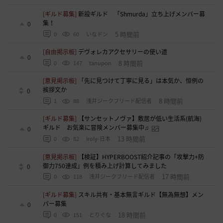
[ギルド募集]
新設ギルド 「Shmurda」立ち上げメンバー募
集！
0
5 時間前
0
60
いなドン
[自由掲示板]
デヴォレカアクセサリーの使い道
0
8 時間前
0
147
tanupon
[意見掲示板]
「先に見つけて丁寧に見る」は本気か、恒例の
挨拶文か
0
8 時間前
1
88
浅井ジークフリード配信者
[ギルド募集]
【サンセットノヴァ】敷居が低い生活系(航海)
ギルド お気楽に冒険メンバー募集中♫
0
13 時間前
0
82
Iroly-日本
[意見掲示板]
【検証】HYPERBOOST紹介記事の「攻撃力+防
御力750達成」例を積み上げ計算してみました
0
17 時間前
0
118
浅井ジークフリード配信者
[ギルド募集]
スキル共有・基本無言ギルド【無為無想】メン
バー募集
0
18 時間前
0
151
とりぐな