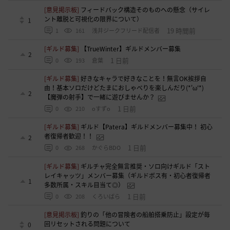
[意見掲示板]
フィードバック構造そのものへの懸念（サイレ
ント離脱と可視化の限界について）
1
19 時間前
1
161
浅井ジークフリード配信者
[ギルド募集]
【TrueWinter】ギルドメンバー募集
2
1 日前
0
193
倉葉
[ギルド募集]
好きなキャラで好きなことを！無言OK挨拶自
由！基本ソロだけどたまにおしゃべりを楽しんだり(*'ω'*)
2
【魔弾の射手】で一緒に遊びませんか？
1 日前
0
210
oすずo
[ギルド募集]
ギルド【Patera】ギルドメンバー募集中！ 初心
者復帰者歓迎！！
2
1 日前
0
268
かぐらBDO
[ギルド募集]
ギルチャ完全無言推奨・ソロ向けギルド「スト
レイキャッツ」メンバー募集（ギルドボス有・初心者復帰者
1
多数所属・スキル目当て◎）
1 日前
0
208
くろいばら
[意見掲示板]
釣りの「他の冒険者の船舶搭乗防止」設定が毎
回リセットされる問題について
0