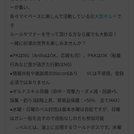
ーが集い、
各々マイペースに楽しんで活動している
超大型ギルド
で
す
ルールやマナーを守って頂ける方なら誰でも大歓迎！
一緒に砂漠の世界を楽しみませんか？
●PKはNG（ArshaはOK、応戦も可）、PKKはOK（粘着
行為など度が過ぎた行動はNG）
●情報共有や雑談用のDiscordあり VCは不使用、登録
必須ではありません
●ギルドスキル完備（命中・攻撃力・ダメ減・回避+5、
採集・釣り3段階上昇、貿易品保護：+50% 全てMAX）
●水曜・日曜のベル討伐は基本水曜は自船ですが、日曜
はガレー船を出すので自船なしの方も参加可能
→ベルとは、海上に出現するワールドボスです。水曜