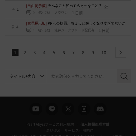
[自由掲示板]
そんなこと知ってらぁ…なこと？
1
1 日前
0
278
ノウワン
[意見掲示板]
PKへの処罰、ちょっと厳しくなりすぎてないか
4
1 日前
4
242
浅井ジークフリード配信者
1
2
3
4
5
6
7
8
9
10
next
検
索
Pearl Abyssサービス利用規約
個人情報処理方針
「黒い砂漠」サービス利用規約