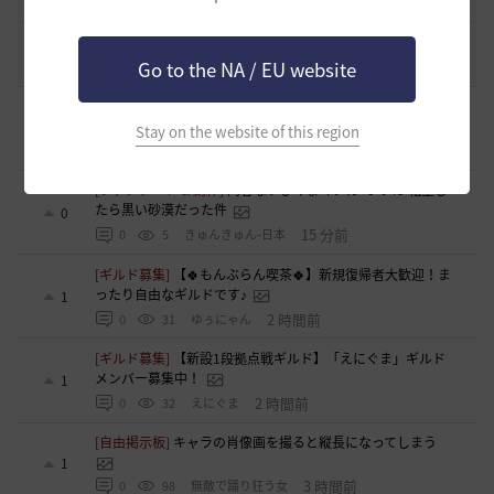
2021.05.12
1
32.3K
黒い砂漠
コミュニティの利用にあたって
51
2020.03.25
Go to the NA / EU website
18
47.8K
黒い砂漠
[意見掲示板]
意見掲示板の指摘が反映されず、サポートへ直
接問い合わせるまで改善されなかった運用について
0
Stay on the website of this region
0 分前
0
1
浅井ジークフリード配信者
[ファンアート & 創作]
内容ないびみょマンガ その45 転生し
たら黒い砂漠だった件
0
15 分前
0
5
きゅんきゅん-日本
[ギルド募集]
【🍀もんぶらん喫茶🍀】新規復帰者大歓迎！ま
ったり自由なギルドです♪
1
2 時間前
0
31
ゆぅにゃん
[ギルド募集]
【新設1段拠点戦ギルド】「えにぐま」ギルド
メンバー募集中！
1
2 時間前
0
32
えにぐま
[自由掲示板]
キャラの肖像画を撮ると縦長になってしまう
1
3 時間前
0
98
無敵で踊り狂う女