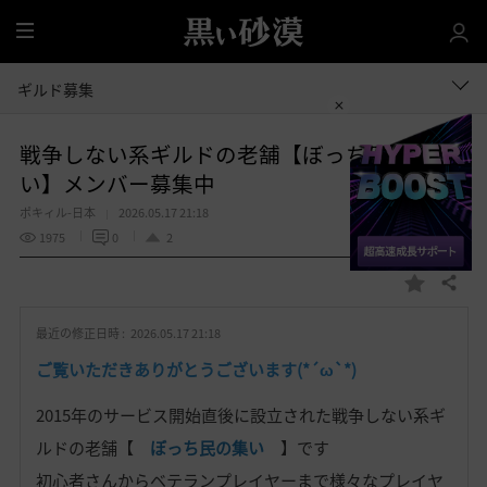
全
体
ギルド募集
戦争しない系ギルドの老舗【ぼっち民の集
い】メンバー募集中
ポキィル-日本
2026.05.17 21:18
1975
0
2
共有する
お
気
最近の修正日時 :
2026.05.17 21:18
に
入
ご覧いただきありがとうございます(*´ω`*)
り
2015年のサービス開始直後に設立された戦争しない系ギ
ルドの老舗【
ぼっち民の集い
】です
初心者さんからベテランプレイヤーまで様々なプレイヤ