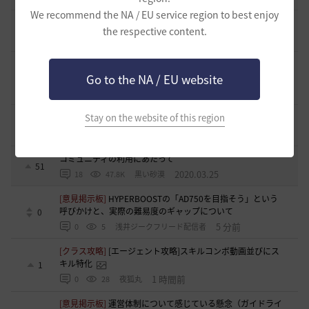
We recommend the NA / EU service region to best enjoy
[開催中のイベント] 今週のイベントは？
the respective content.
8
2023.02.28
0
53.1K
黒い砂漠
黒い砂漠が初めての冒険者の皆様のために準備したA to Z！
Go to the NA / EU website
19
2022.12.21
2
43.2K
黒い砂漠
Stay on the website of this region
エント研究室動画集
8
2021.05.12
1
32.3K
黒い砂漠
コミュニティの利用にあたって
51
2020.03.25
18
47.8K
黒い砂漠
[意見掲示板]
HYPERBOOSTの「AD750を目指そう」という
呼びかけと、実際の難易度のギャップについて
0
5 分前
0
5
浅井ジークフリード配信者
[クラス攻略]
[エージェント攻略]スキルコンボ動画並びにス
キル特化
1
1 時間前
0
28
夜狐丸
[意見掲示板]
運営体制について感じている懸念（ガイドライ