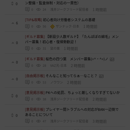
ン整備・監査体制・対応の一貫性）
0
1 時間前
0
24
浅井ジークフリード配信者
[TIP&攻略]
初心者向け労働者システムの基礎
6
1 時間前
0
56
ザンナック-日本
[ギルド募集]
【新設少人数ギルド】「たんぽぽの綿毛」メン
バー募集！初心者・復帰勢歓迎！
0
1 時間前
0
31
鼠の巣
[ギルド募集]
桜色の四つ葉 メンバー募集(=^・^=)ノ
0
2 時間前
0
28
VAZ光-日本
[自由掲示板]
そんなこと知ってらぁ…なこと？
0
2 時間前
0
53
ノウワン
[意見掲示板]
PKへの処罰、ちょっと厳しくなりすぎてないか
0
2 時間前
0
38
浅井ジークフリード配信者
[意見掲示板]
プレイヤー間トラブルへの対応がBAN一辺倒で
あることについて
0
3 時間前
0
47
浅井ジークフリード配信者