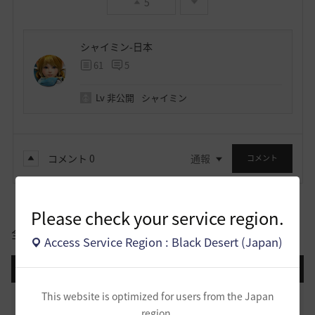
5
シャイミン-日本
61
5
Lv
非公開
シャイミン
コメント
0
通報
コメント
Please check your service region.
全体
Access Service Region : Black Desert (Japan)
登録日順
検索順
コメント順
推奨順
話題順
This website is optimized for users from the Japan
止まらない超高速成長、HYPERBOOST
0
region.
6 日前
0
908
黒い砂漠