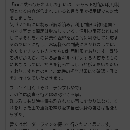
「●●に乗っ取られました」には、チャット機能の利用制
限となる内容が含まれていると言う事で掲示板でも対策
をしました。
気づいた時には制裁が解除済み。利用制限は約1週間？
内容は事実で問題は継続している。個別の事案などに対
してはそれぞれの背景や経緯を総合的に判断して対応す
るのでは？に対し、お客様への制裁におかれましては、
あくまでチャット内容からの利用制限であります。冒険
者様が訴えられている該当ギルドに関する内容そのもの
におきましては、調査を行ってほしいと訴えをいただい
ておりますお声のもと、本件の担当部署にて確認・調査
を進行させていただきます。
フレンド曰く「それ、テンプレやで」
この件は調査を行えば確認できる事。
乗っ取りも誹謗中傷も許されない事に変わりはなく、そ
れを知った上で通報を繰り返す自己保身の強さは相変わ
らずだ。
暫くはボーダーラインを探って行きたいと思います。