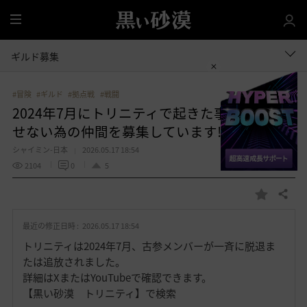
全
体
ギルド募集
#冒険
#ギルド
#拠点戦
#戦闘
2024年7月にトリニティで起きた事を風化さ
せない為の仲間を募集しています!
シャイミン-日本
2026.05.17 18:54
2104
0
5
共有する
お
気
最近の修正日時 :
2026.05.17 18:54
に
入
トリニティは2024年7月、古参メンバーが一斉に脱退ま
り
たは追放されました。
詳細はXまたはYouTubeで確認できます。
【黒い砂漠 トリニティ】で検索