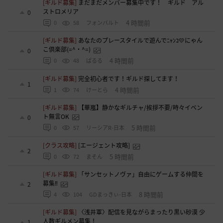
[ギルド募集]
まだまだメンバー募集中です！ ギルド アル
ストロメリア
0
4 時間前
0
58
フォンバルト
[ギルド募集]
あなたのプレースタイルで遊んでﾆｬﾝｺ💛にゃん
こ倶楽部(=^・^=)
0
4 時間前
0
48
ぱるる
[ギルド募集]
完全初心者です！ギルド探してます！
1
4 時間前
1
74
けーとら
[ギルド募集]
【華嵐】静かなギルチャ/挨拶不要/時々イベン
ト無言OK
0
5 時間前
0
57
リーシアR-日本
[クラス攻略]
[エージェント攻略]
2
5 時間前
0
72
まそん
[ギルド募集]
「サンセットノヴァ」自由にゲームする仲間を
募集‼️
2
8 時間前
4
104
GDまっきぃ-日本
[ギルド募集]
〈浅井軍〉配信を見ながらまったり黒い砂漠 少
人数ギルメン募集！
1