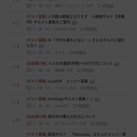
11 時間前
0
100
浅井ジークフリード-日本
[ギルド募集]
※少数の募集となります 小規模ギルド【待機
中】ギルメン募集のご案内
1
18 時間前
0
147
saltNaCl-日本
[ギルド募集]
🌸「今日も誰もいない…」そんなギルドに疲れ
た方へ
1
18 時間前
0
185
まそん
[自由掲示板]
ミルの木遺跡(狩場)への行き方について
0
20 時間前
0
195
威璃亜-日本
[ギルド募集]
LevelUP メンバー募集
1
20 時間前
0
145
ドゥジュ-日本
[ギルド募集]
Ermitageギルメン募集！！
1
22 時間前
0
161
swordEX
[自由掲示板]
取引所の購入の仕方について
0
22 時間前
2
222
歩くマシュマロ-日本
[ギルド募集]
新設ギルド 「Shmurda」立ち上げメンバー募