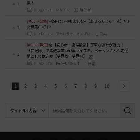
集！
1
23 時間前
0
171
いなドン
[ギルド募集]
~各PTｺﾝﾃﾝﾂも楽しむ~【あせろらじゅーす】ｷﾞﾙ
ﾒﾝ募集(ﾟ∀ﾟ)ノ
1
1 日前
0
176
アセロラオニオン-日本
[ギルド募集]
🌸【初心者・復帰歓迎】丁寧な運営が魅力！
「夢見隊」で素敵な黒い砂漠ライフを。ベテランさんも定住
1
地として歓迎💖【夢見草・夢見月】
1 日前
0
176
PinkyURO-日本
1
2
3
4
5
6
7
8
9
10
next
検
索