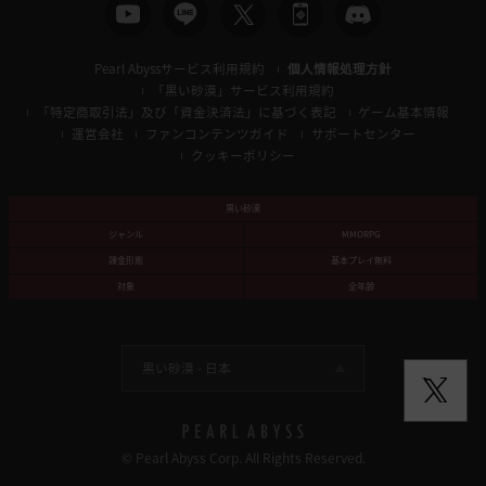
Pearl Abyssサービス利用規約
個人情報処理方針
「黒い砂漠」サービス利用規約
「特定商取引法」及び「資金決済法」に基づく表記
ゲーム基本情報
運営会社
ファンコンテンツガイド
サポートセンター
クッキーポリシー
黒い砂漠
ジャンル
MMORPG
課金形態
基本プレイ無料
対象
全年齢
黒い砂漠 -
日本
© Pearl Abyss Corp. All Rights Reserved.