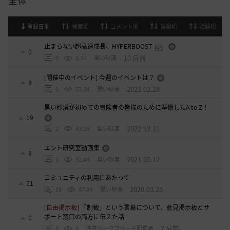
全体
登録日順
検索順
コメント順
推奨順
話題順
止まらない超高速成長、HYPERBOOST
0
10 日前
0
1.1K
黒い砂漠
[開催中のイベント] 今週のイベントは？
8
2023.02.28
0
53.2K
黒い砂漠
黒い砂漠が初めての冒険者の皆様のために準備したA to Z！
19
2022.12.21
2
43.3K
黒い砂漠
エント研究室動画集
8
2021.05.12
1
32.4K
黒い砂漠
コミュニティの利用にあたって
51
2020.03.25
18
47.8K
黒い砂漠
[自由掲示板]
「制裁」という言葉について、意見掲示板とサ
ポート窓口の両方に伝えた話
0
7 分前
0
4
浅井ジークフリード配信者