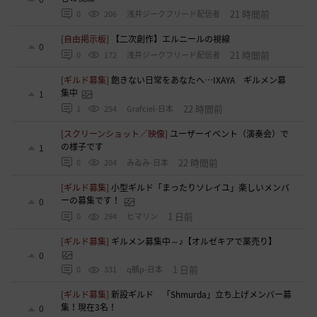
21 時間前
0
206
浅井ジークフリード配信者
[自由掲示板]
【二次創作】エルニールの視線
0
21 時間前
0
172
浅井ジークフリード配信者
[ギルド募集]
飽きない日常をあなたへ…IXAYA ギルメン募
集中
1
22 時間前
1
254
Grafciel-日本
[スクリーンショット／映像]
ユーザーイベント（演奏会）で
の様子です
1
22 時間前
0
204
みゐみ-日本
[ギルド募集]
小型ギルド「まったりソレイユ」楽しいメンバ
ーの募集です！
0
1 日前
0
294
ヒマリン
[ギルド募集]
ギルメン募集中～♪【オルゼキアで薬売り】
0
1 日前
0
331
q鵺p-日本
[ギルド募集]
新設ギルド 「Shmurda」立ち上げメンバー募
集！現在3名！
0