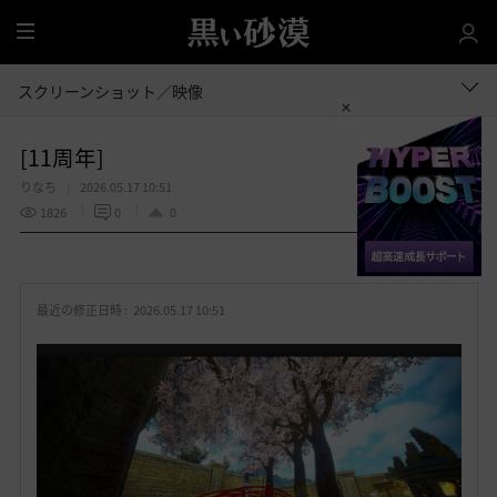
全
体
スクリーンショット／映像
[11周年]
りなち
2026.05.17 10:51
1826
0
0
共有する
お
気
最近の修正日時 :
2026.05.17 10:51
に
入
り