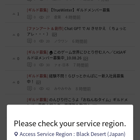
[ギルド募集]
【TrueWinter】ギルドメンバー募集
1
4 時間前
0
27
倉葉
[ファンアート & 創作]
Chat GPT で AI きせかえ （ ちょっと
アレ・・・ ）
0
6 時間前
0
20
ノウワン
[ギルド募集]
🏠このゲーム世界にひとり佇む人へ／CASAギ
ルドはメンバー募集中_10.08.26
0
7 時間前
0
30
ァォ-日本
[ギルド募集]
経験不問！らびっとかんぱにー新入社員募集
中！
0
8 時間前
0
42
みやみやみ
[ギルド募集]
のんびり行こうよ「おねんねタイム」ギルドメ
ンバー募集！初心者・復帰勢も歓迎！
1
8 時間前
0
32
22時から酒
Please check your service region.
[意見掲示板]
被害者と処置を受けた方が話し合える場の新設
について
6
Access Service Region : Black Desert (Japan)
8 時間前
0
59
浅井ジークフリード配信者