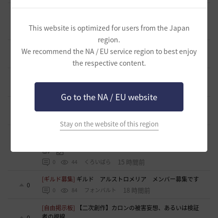
[意見掲示板]
【制裁・内規変更】制裁解除後の一定期間以内
における再度の迷惑行為についての制裁基準変更について
0
This website is optimized for users from the Japan
9 時間前
0
57
すかいてんぷる店長-日本
region.
[意見掲示板]
【意見】「制裁」という表記の見直しについて
We recommend the NA / EU service region to best enjoy
4
10 時間前
0
52
浅井ジークフリード配信者
the respective content.
[意見掲示板]
「制裁」という言葉の選び方について
4
11 時間前
0
51
浅井ジークフリード配信者
Go to the NA / EU website
[意見掲示板]
「制裁」という表現について
5
15 時間前
0
75
浅井ジークフリード配信者
Stay on the website of this region
[ギルド募集]
ギルチャ完全無言推奨・ソロ向けギルド「スト
レイキャッツ」メンバー募集（ギルドボス有・スキル目当て
1
◎）
15 時間前
0
44
くろいばら
[ギルド募集]
ギルド アルストロメリア メンバー募集です
0
18 時間前
0
84
フォンバルト
[自由掲示板]
【二次創作】カロンの被害妄想、あるいは検証
者の視線
0