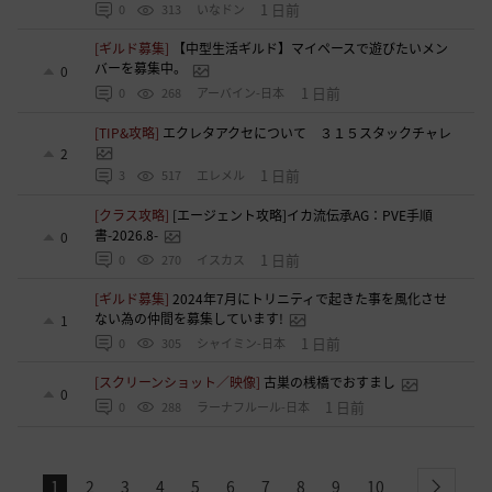
1 日前
0
313
いなドン
[ギルド募集]
【中型生活ギルド】マイペースで遊びたいメン
バーを募集中。
0
1 日前
0
268
アーバイン-日本
[TIP&攻略]
エクレタアクセについて ３１５スタックチャレ
2
1 日前
3
517
エレメル
[クラス攻略]
[エージェント攻略]イカ流伝承AG：PVE手順
書-2026.8-
0
1 日前
0
270
イスカス
[ギルド募集]
2024年7月にトリニティで起きた事を風化させ
ない為の仲間を募集しています!
1
1 日前
0
305
シャイミン-日本
[スクリーンショット／映像]
古巣の桟橋でおすまし
0
1 日前
0
288
ラーナフルール-日本
1
2
3
4
5
6
7
8
9
10