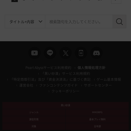
next
検
索
Pearl Abyssサービス利用規約
個人情報処理方針
「黒い砂漠」サービス利用規約
「特定商取引法」及び「資金決済法」に基づく表記
ゲーム基本情報
運営会社
ファンコンテンツガイド
サポートセンター
クッキーポリシー
黒い砂漠
ジャンル
MMORPG
課金形態
基本プレイ無料
対象
全年齢