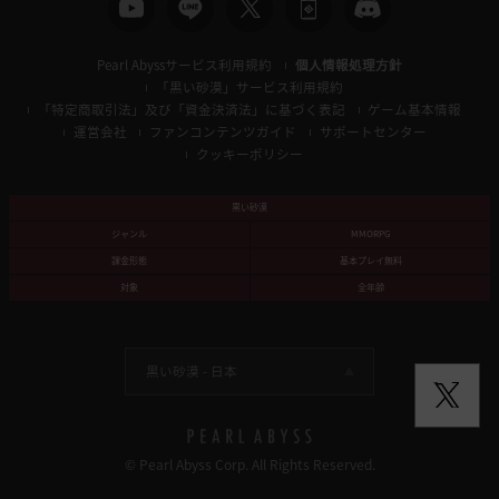
Pearl Abyssサービス利用規約
個人情報処理方針
「黒い砂漠」サービス利用規約
「特定商取引法」及び「資金決済法」に基づく表記
ゲーム基本情報
運営会社
ファンコンテンツガイド
サポートセンター
クッキーポリシー
黒い砂漠
ジャンル
MMORPG
課金形態
基本プレイ無料
対象
全年齢
黒い砂漠 -
日本
© Pearl Abyss Corp. All Rights Reserved.