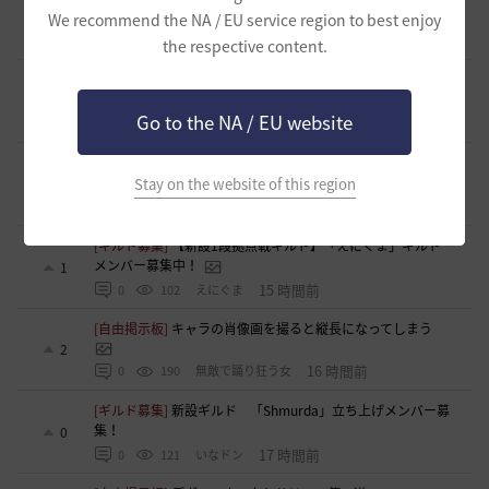
応について
1
We recommend the NA / EU service region to best enjoy
12 時間前
0
109
浅井ジークフリード配信者
the respective content.
[ファンアート & 創作]
内容ないびみょマンガ その45 転生し
たら黒い砂漠だった件
2
Go to the NA / EU website
12 時間前
1
75
きゅんきゅん-日本
[ギルド募集]
【🍀もんぶらん喫茶🍀】新規復帰者大歓迎！ま
ったり自由なギルドです♪
Stay on the website of this region
1
14 時間前
0
88
ゆぅにゃん
[ギルド募集]
【新設1段拠点戦ギルド】「えにぐま」ギルド
メンバー募集中！
1
15 時間前
0
102
えにぐま
[自由掲示板]
キャラの肖像画を撮ると縦長になってしまう
2
16 時間前
0
190
無敵で踊り狂う女
[ギルド募集]
新設ギルド 「Shmurda」立ち上げメンバー募
集！
0
17 時間前
0
121
いなドン