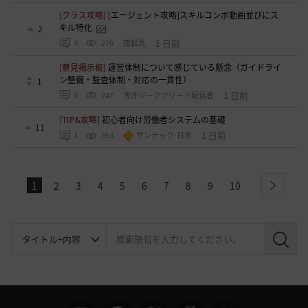
[クラス攻略]
[エージェント攻略]スキルコンボ動画並びにス
キル特化
2
1 日前
0
279
夜狐丸
[意見掲示板]
運営体制について感じている懸念（ガイドライ
ン整備・監査体制・対応の一貫性）
1
1 日前
0
247
浅井ジークフリード配信者
[TIP&攻略]
初心者向け労働者システムの基礎
11
1 日前
1
363
ザンナック-日本
1
2
3
4
5
6
7
8
9
10
next
検
索