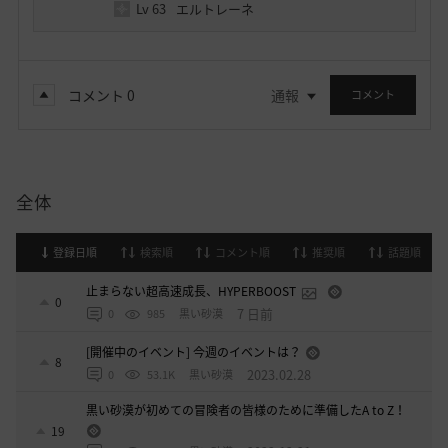
Lv
63
エルトレーネ
コメント
0
通報
コメント
全体
登録日順
検索順
コメント順
推奨順
話題順
止まらない超高速成長、HYPERBOOST
0
7 日前
0
985
黒い砂漠
[開催中のイベント] 今週のイベントは？
8
2023.02.28
0
53.1K
黒い砂漠
黒い砂漠が初めての冒険者の皆様のために準備したA to Z！
19