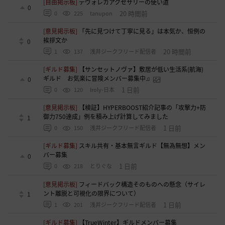
[自由掲示板]
デヴォレカアクセサリーの使い道
0
20 時間前
0
225
tanupon
[意見掲示板]
「先に見つけて丁寧に見る」は本気か、恒例の
挨拶文か
0
20 時間前
1
137
浅井ジークフリード配信者
[ギルド募集]
【サンセットノヴァ】敷居が低い生活系(航海)
ギルド お気楽に冒険メンバー募集中♫
0
1 日前
0
120
Iroly-日本
[意見掲示板]
【検証】HYPERBOOST紹介記事の「攻撃力+防
御力750達成」例を積み上げ計算してみました
1
1 日前
0
150
浅井ジークフリード配信者
[ギルド募集]
スキル共有・基本無言ギルド【無為無想】メン
バー募集
0
1 日前
0
218
とりぐな
[意見掲示板]
フィードバック構造そのものへの懸念（サイレ
ント離脱と可視化の限界について）
1
1 日前
1
201
浅井ジークフリード配信者
[ギルド募集]
【TrueWinter】ギルドメンバー募集