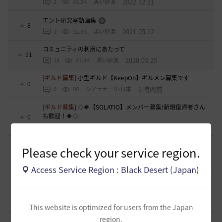
2022.12.21
2
43.2K
黒い砂漠
エント研究室動画集
8
2021.05.12
1
32.3K
黒い砂漠
コミュニティの利用にあたって
51
2020.03.25
18
47.8K
黒い砂漠
[ギルド募集]
小型ギルド【KeepOn】ギルメン募集です
0
6 時間前
0
90
シアラナーザ-日本
[ギルド募集]
◇🔶【SOLATIO】メンバー募集!新規復帰者さん
も歓迎！🔶◇
0
6 時間前
0
69
たりほー-日本
[ギルド募集]
【夢の結びめ】ワイワイ楽しめるメンバー募集
Please check your service region.
中！🩷🧡💛💚💙🩵💜
0
7 時間前
0
67
花ノひろみん
Access Service Region : Black Desert (Japan)
[ギルド募集]
【クラバート】初心者、復帰、ベテラン、移
籍、チャットが苦手な方も歓迎致します
0
7 時間前
0
59
xマキナx-日本
This website is optimized for users from the Japan
region.
[意見掲示板]
太古装備に関する公式説明と意見掲示板への対