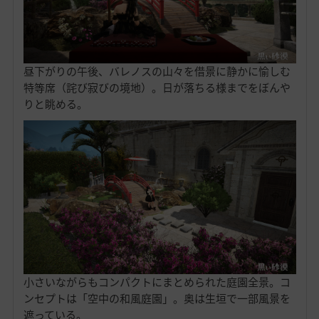
昼下がりの午後、バレノスの山々を借景に静かに愉しむ
特等席（詫び寂びの境地）。日が落ちる様までをぼんや
りと眺める。
小さいながらもコンパクトにまとめられた庭園全景。コ
ンセプトは「空中の和風庭園」。奥は生垣で一部風景を
遮っている。