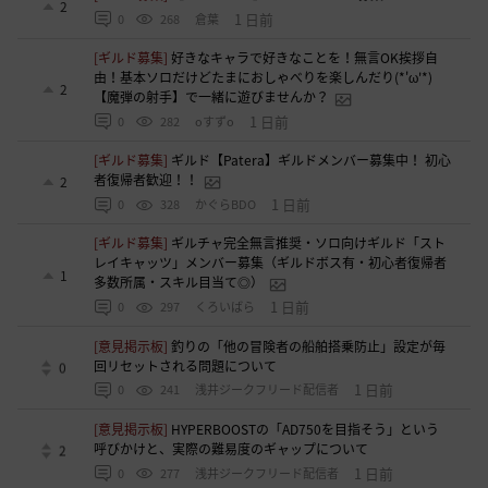
2
1 日前
0
268
倉葉
[ギルド募集]
好きなキャラで好きなことを！無言OK挨拶自
由！基本ソロだけどたまにおしゃべりを楽しんだり(*'ω'*)
2
【魔弾の射手】で一緒に遊びませんか？
1 日前
0
282
oすずo
[ギルド募集]
ギルド【Patera】ギルドメンバー募集中！ 初心
者復帰者歓迎！！
2
1 日前
0
328
かぐらBDO
[ギルド募集]
ギルチャ完全無言推奨・ソロ向けギルド「スト
レイキャッツ」メンバー募集（ギルドボス有・初心者復帰者
1
多数所属・スキル目当て◎）
1 日前
0
297
くろいばら
[意見掲示板]
釣りの「他の冒険者の船舶搭乗防止」設定が毎
回リセットされる問題について
0
1 日前
0
241
浅井ジークフリード配信者
[意見掲示板]
HYPERBOOSTの「AD750を目指そう」という
呼びかけと、実際の難易度のギャップについて
2
1 日前
0
277
浅井ジークフリード配信者