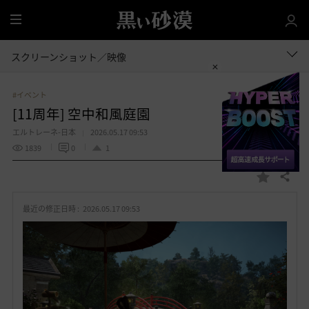
全
体
スクリーンショット／映像
#イベント
[11周年] 空中和風庭園
エルトレーネ-日本
2026.05.17 09:53
1839
0
1
共有する
お
気
最近の修正日時 :
2026.05.17 09:53
に
入
り