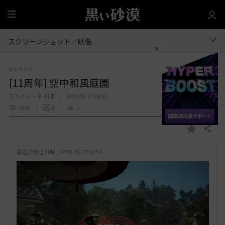
全
体
スクリーンショット／映像
#イベント
[11周年] 空中和風庭園
エルトレーネ-日本
2026.05.17 09:53
1838
0
1
共有する
お
気
最近の修正日時 :
2026.05.17 09:53
に
入
り