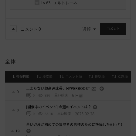
Lv
63
エルトレーネ
コメント
0
通報
コメント
全体
登録日順
検索順
コメント順
推奨順
話題順
止まらない超高速成長、HYPERBOOST
0
6 日前
0
926
黒い砂漠
[開催中のイベント] 今週のイベントは？
8
2023.02.28
0
53.1K
黒い砂漠
黒い砂漠が初めての冒険者の皆様のために準備したA to Z！
19