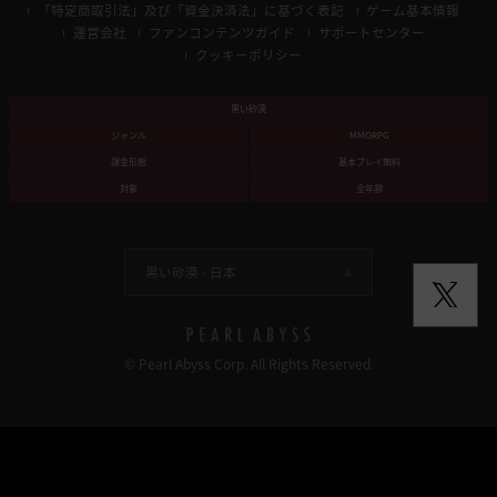
「特定商取引法」及び「資金決済法」に基づく表記
ゲーム基本情報
運営会社
ファンコンテンツガイド
サポートセンター
クッキーポリシー
黒い砂漠
ジャンル
MMORPG
課金形態
基本プレイ無料
対象
全年齢
黒い砂漠 -
日本
© Pearl Abyss Corp. All Rights Reserved.