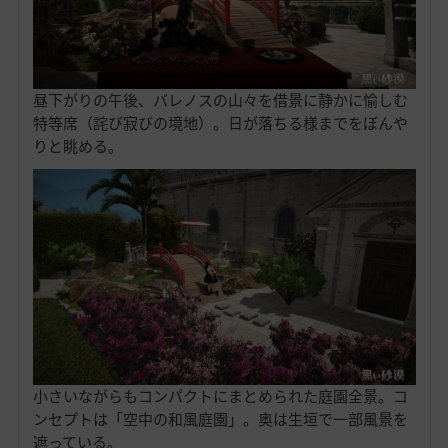
昼下がりの午後、バレノスの山々を借景に静かに愉しむ
特等席（詫び寂びの境地）。日が落ちる様までをぼんや
りと眺める。
小さいながらもコンパクトにまとめられた庭園全景。コ
ンセプトは「空中の和風庭園」。奥は生垣で一部風景を
遮っている。