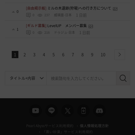
[自由掲示板]
ミルの木遺跡(狩場)への行き方について
0
1 日前
0
237
威璃亜-日本
[ギルド募集]
LevelUP メンバー募集
1
1 日前
0
216
ドゥジュ-日本
1
2
3
4
5
6
7
8
9
10
next
検
索
Pearl Abyssサービス利用規約
個人情報処理方針
「黒い砂漠」サービス利用規約