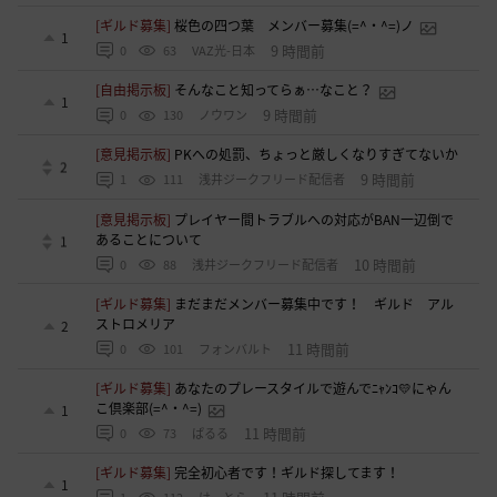
[ギルド募集]
桜色の四つ葉 メンバー募集(=^・^=)ノ
1
9 時間前
0
63
VAZ光-日本
[自由掲示板]
そんなこと知ってらぁ…なこと？
1
9 時間前
0
130
ノウワン
[意見掲示板]
PKへの処罰、ちょっと厳しくなりすぎてないか
2
9 時間前
1
111
浅井ジークフリード配信者
[意見掲示板]
プレイヤー間トラブルへの対応がBAN一辺倒で
あることについて
1
10 時間前
0
88
浅井ジークフリード配信者
[ギルド募集]
まだまだメンバー募集中です！ ギルド アル
ストロメリア
2
11 時間前
0
101
フォンバルト
[ギルド募集]
あなたのプレースタイルで遊んでﾆｬﾝｺ💛にゃん
こ倶楽部(=^・^=)
1
11 時間前
0
73
ぱるる
[ギルド募集]
完全初心者です！ギルド探してます！
1