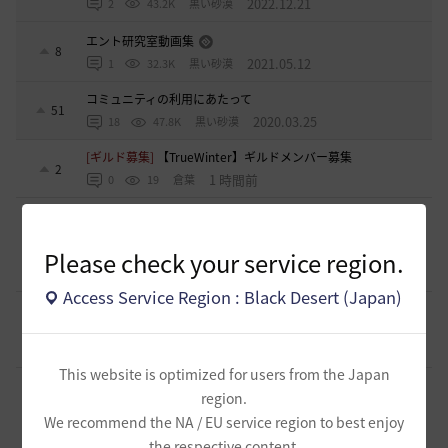
2022.12.21
2
43.2K
黒い砂漠
エント研究室動画集
8
2021.05.12
1
32.3K
黒い砂漠
コミュニティの利用にあたって
51
2020.03.25
18
47.8K
黒い砂漠
[ギルド募集]
【TrueWinter】ギルドメンバー募集
2
1 時間前
0
19
倉葉
[ギルド募集]
好きなキャラで好きなことを！無言OK挨拶自
由！基本ソロだけどたまにおしゃべりを楽しんだり(*'ω'*)
1
【魔弾の射手】で一緒に遊びませんか？
Please check your service region.
1 時間前
0
18
oすずo
Access Service Region : Black Desert (Japan)
[ギルド募集]
ギルド【Patera】ギルドメンバー募集中！ 初心
者復帰者歓迎！！
1
5 時間前
0
73
かぐらBDO
This website is optimized for users from the Japan
[ギルド募集]
ギルチャ完全無言推奨・ソロ向けギルド「スト
region.
レイキャッツ」メンバー募集（ギルドボス有・初心者復帰者
1
We recommend the NA / EU service region to best enjoy
多数所属・スキル目当て◎）
5 時間前
the respective content.
0
44
くろいばら