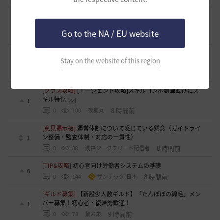
[意見掲示板]
釣りの「他の冒険者の船舶搭乗防止」設定が毎
回リセットされる問題について
0
Go to the NA / EU website
6 時間前
0
68
浅井ジークフリード配信者
[意見掲示板]
HYPERBOOSTの「AD750を目指そう」という
Stay on the website of this region
呼びかけと、実際の難易度のギャップについて
1
7 時間前
0
93
浅井ジークフリード配信者
[クラス攻略]
[エージェント攻略]スキルコンボ動画並びにス
キル特化
1
8 時間前
0
100
夜狐丸
[意見掲示板]
運営体制について感じている懸念（ガイドライ
ン整備・監査体制・対応の一貫性）
1
8 時間前
0
80
浅井ジークフリード配信者
[TIP&攻略]
初心者向け労働者システムの基礎
6
8 時間前
0
144
ザンナック-日本
[ギルド募集]
【新設少人数ギルド】「たんぽぽの綿毛」メン
バー募集！初心者・復帰勢歓迎！
1
9 時間前
0
78
鼠の巣