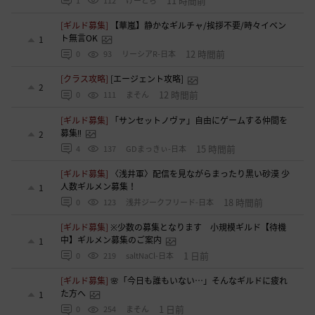
11 時間前
1
112
けーとら
[ギルド募集]
【華嵐】静かなギルチャ/挨拶不要/時々イベン
ト無言OK
1
12 時間前
0
93
リーシアR-日本
[クラス攻略]
[エージェント攻略]
2
12 時間前
0
111
まそん
[ギルド募集]
「サンセットノヴァ」自由にゲームする仲間を
募集‼️
2
15 時間前
4
137
GDまっきぃ-日本
[ギルド募集]
〈浅井軍〉配信を見ながらまったり黒い砂漠 少
人数ギルメン募集！
1
18 時間前
0
123
浅井ジークフリード-日本
[ギルド募集]
※少数の募集となります 小規模ギルド【待機
中】ギルメン募集のご案内
1
1 日前
0
219
saltNaCl-日本
[ギルド募集]
🌸「今日も誰もいない…」そんなギルドに疲れ
た方へ
1
1 日前
0
254
まそん