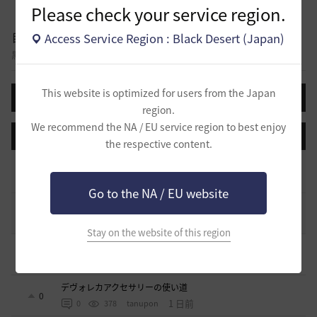
Please check your service region.
自由掲示板
Access Service Region : Black Desert (Japan)
黒い砂漠に関する様々なテーマについて話し合える自由掲示板です。
This website is optimized for users from the Japan
投稿する
region.
We recommend the NA / EU service region to best enjoy
登録日順
検索順
コメント順
推奨順
話題順
the respective content.
止まらない超高速成長、HYPERBOOST
0
8 日前
0
1K
黒い砂漠
Go to the NA / EU website
コミュニティの利用にあたって
51
2020.03.25
18
47.8K
黒い砂漠
Stay on the website of this region
キャラの肖像画を撮ると縦長になってしまう
1
1 日前
0
352
無敵で踊り狂う女
デヴォレカアクセサリーの使い道
0
1 日前
0
378
tanupon