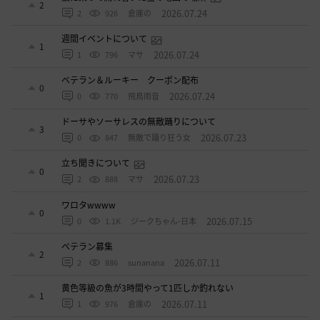
2
2026.07.24
2
926
倉庫の
週間イベントについて
1
2026.07.24
1
796
マサ
ベテラン＆ルーキー クーポン配布
0
2026.07.24
0
770
飛鳥雨音
ドーサやソーサレスの無敵踊りについて
3
2026.07.23
0
847
無敵で踊り狂う女
立ち聞きについて
0
2026.07.23
2
888
マサ
ワロタwwww
0
2026.07.15
0
1.1K
ジークちゃん-日本
ベテラン募集
2
2026.07.11
2
886
sunanana
黄色等級の魚が3時間やって1匹しか釣れない
1
2026.07.11
1
976
倉庫の