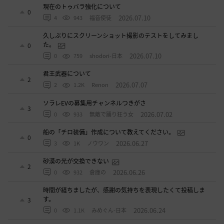
現在のトゥバラ強化について
0
2026.07.10
4
943
福音使徒
久しぶりにスクリーンショット撮影のテストをしてみまし
た。
0
2026.07.10
0
759
shodori-日本
君王武器について
2
2026.07.07
2
1.2K
Renon
ソラレEVの募集用チャンネルつきがさ
3
2026.07.02
0
933
無敵で踊り狂う女
船の「チロ装備」作成について教えてください。
0
2026.06.27
3
1K
ノウワン
砂漠の光が交換できない
2
2026.06.26
0
932
倉庫の
時間が経ちましたが、感謝の気持ちを表現したくて投稿しま
す。
3
2026.06.24
0
1.1K
みめぐん-日本