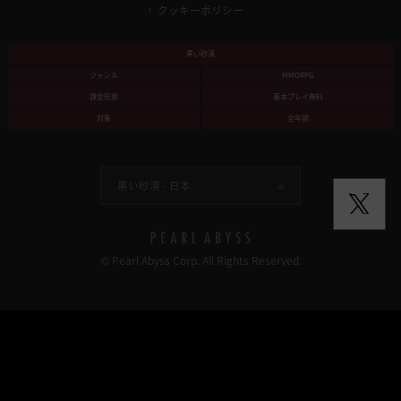
クッキーポリシー
黒い砂漠
ジャンル
MMORPG
課金形態
基本プレイ無料
対象
全年齢
黒い砂漠 -
日本
© Pearl Abyss Corp. All Rights Reserved.