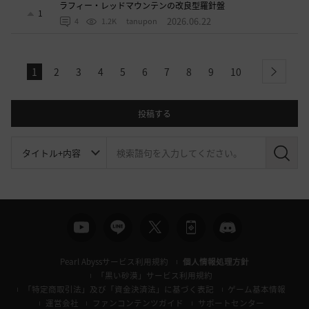
ラフィー・レッドマウンテンの改良型羅針盤
1
2026.06.22
4
1.2K
tanupon
1
2
3
4
5
6
7
8
9
10
next
投稿する
検
索
Pearl Abyssサービス利用規約
個人情報処理方針
「黒い砂漠」サービス利用規約
「特定商取引法」及び「資金決済法」に基づく表記
ゲーム基本情報
運営会社
ファンコンテンツガイド
サポートセンター