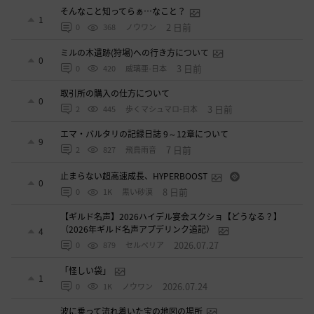
そんなこと知ってらぁ…なこと？
1
2 日前
0
368
ノウワン
ミルの木遺跡(狩場)への行き方について
0
3 日前
0
420
威璃亜-日本
取引所の購入の仕方について
0
3 日前
2
445
歩くマシュマロ-日本
エマ・バルタリの記録日誌 9～12章について
9
7 日前
2
827
飛鳥雨音
止まらない超高速成長、HYPERBOOST
0
8 日前
0
1K
黒い砂漠
【ギルド名声】2026ハイデル宴会スクショ【どうなる？】
（2026年ギルド名声アプデリンク追記）
4
2026.07.27
0
879
セルベリア
「怪しい袋」
1
2026.07.24
0
1K
ノウワン
波に乗って流れ着いた宝の地図の場所