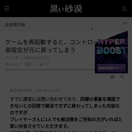
全
体
自由掲示板
ゲームを再起動すると、コントローラーの一
部設定が元に戻ってしまう
パッド民
2026.05.15 12:12
2719
5
0
共有する
お
気
最近の修正日時 :
2026.05.15 12:12
に
入
すでに運営には問い合わせており、
同様の事象を確認で
り
きないとの回答で解決できずに終わってしまった内容な
のですが
プレイヤーさんに1人でも解決策をご存知の方がいればと
思い共有させていただきます。