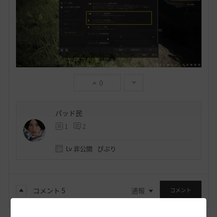
0
パッド民
1
2
Lv
非公開
ぴぷり
コメント
5
通報
コメント