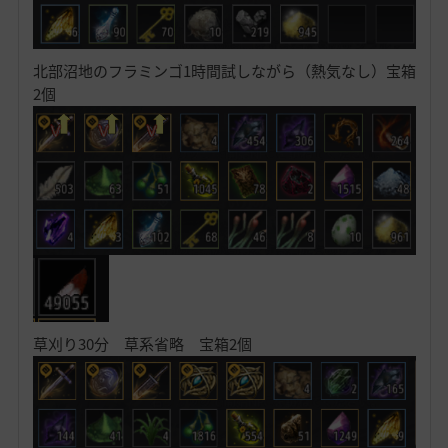
北部沼地のフラミンゴ1時間試しながら（熱気なし）宝箱
2個
草刈り30分 草系省略 宝箱2個