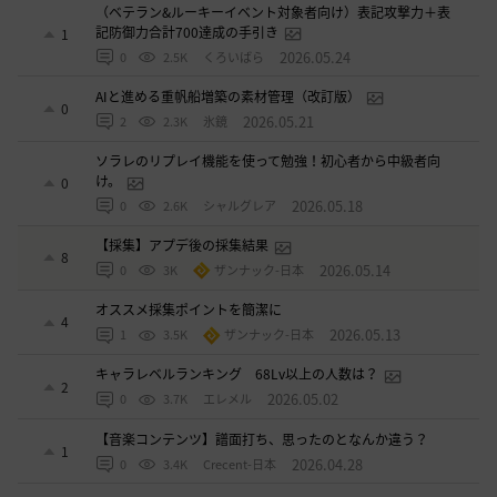
（ベテラン&ルーキーイベント対象者向け）表記攻撃力＋表
記防御力合計700達成の手引き
1
2026.05.24
0
2.5K
くろいばら
AIと進める重帆船増築の素材管理（改訂版）
0
2026.05.21
2
2.3K
氷鏡
ソラレのリプレイ機能を使って勉強！初心者から中級者向
け。
0
2026.05.18
0
2.6K
シャルグレア
【採集】アプデ後の採集結果
8
2026.05.14
0
3K
ザンナック-日本
オススメ採集ポイントを簡潔に
4
2026.05.13
1
3.5K
ザンナック-日本
キャラレベルランキング 68Lv以上の人数は？
2
2026.05.02
0
3.7K
エレメル
【音楽コンテンツ】譜面打ち、思ったのとなんか違う？
1
2026.04.28
0
3.4K
Crecent-日本