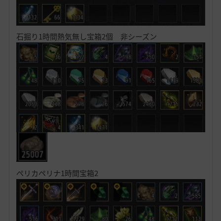
石掘り1時間熱気無し宝箱2個 非シーズン
ペリカペリナ1時間宝箱2