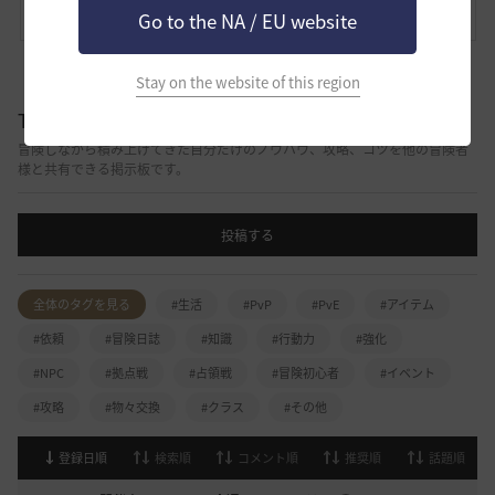
コメント
0
通報
コメント
Go to the NA / EU website
Stay on the website of this region
TIP&攻略
冒険しながら積み上げてきた自分だけのノウハウ、攻略、コツを他の冒険者
様と共有できる掲示板です。
投稿する
全体のタグを見る
#生活
#PvP
#PvE
#アイテム
#依頼
#冒険日誌
#知識
#行動力
#強化
#NPC
#拠点戦
#占領戦
#冒険初心者
#イベント
#攻略
#物々交換
#クラス
#その他
登録日順
検索順
コメント順
推奨順
話題順