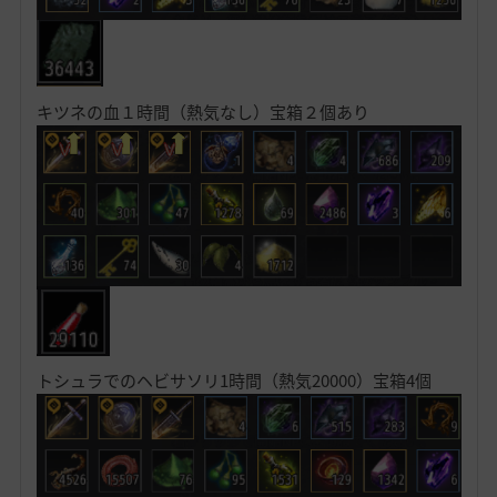
キツネの血１時間（熱気なし）宝箱２個あり
トシュラでのヘビサソリ1時間（熱気20000）宝箱4個