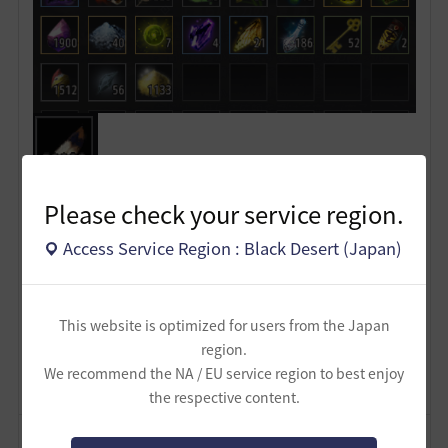
Please check your service region.
8
Access Service Region : Black Desert (Japan)
ザンナック-日本
134
697
This website is optimized for users from the Japan
region.
Lv
62
ザンナック
We recommend the NA / EU service region to best enjoy
the respective content.