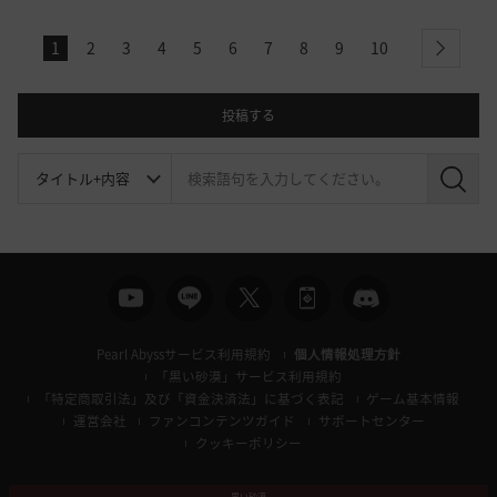
1
2
3
4
5
6
7
8
9
10
next
投稿する
検
索
Pearl Abyssサービス利用規約
個人情報処理方針
「黒い砂漠」サービス利用規約
「特定商取引法」及び「資金決済法」に基づく表記
ゲーム基本情報
運営会社
ファンコンテンツガイド
サポートセンター
クッキーポリシー
黒い砂漠