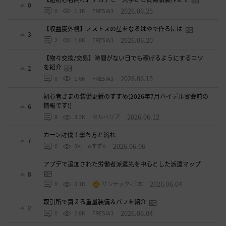
0
2026.06.25
0
1.1K
FRESIA3
【収益度外視】ノストスの星をなるはやで作るには
3
2026.06.20
2
1.8K
FRESIA3
【物々交換/交易】時間がない日でも稼げるようにするコツ
を紹介
2
2026.06.15
0
1.6K
FRESIA3
初心者さまの装備更新のすすめ(2026年7月ハイデル宴会前の
情報です!)
6
2026.06.12
8
3.3K
セルベリア
カーン討伐！撃ち方と流れ
7
2026.06.06
0
3K
oすずo
アプデで追加された労働者派遣先を中心とした派遣マップ
8
2026.06.04
0
3.1K
ザンナック-日本
取引所で買える重量装備＆バフを紹介
2
2026.06.04
0
2.8K
FRESIA3