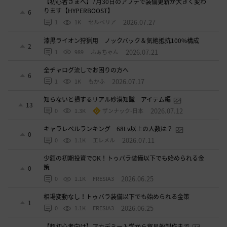
【初心者さまへ】7月30日のアプデで装備更新が大きく変わ
ります【HYPERBOOST】
6
2026.07.27
1
1K
セルベリア
漆黒ライオン狩猟用 ノックバック＆気絶抵抗100%構成
2
2026.07.21
1
989
ふぁちゃん
全チャログ流しでお困りの方へ
6
2026.07.17
1
1K
もかふ
知らないと損するリアル砂漠知識 アイテム編
13
2026.07.12
0
1.3K
ザンナック-日本
キャラレベルランキング 68Lv以上の人数は？
0
2026.07.11
0
1.1K
エレメル
少額の初期投資でOK！トゥバラ装備以下でも始められる金
策
0
2026.06.25
0
1.1K
FRESIA3
相場変動なし！トゥバラ装備以下でも始められる金策
1
2026.06.25
0
1.1K
FRESIA3
【超初心者向け】アカデミー入学から貿易船製作まで