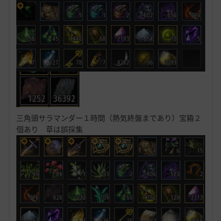
三角頭サラマンダー１時間（熱気終盤まであり）宝箱２
個あり 草は誤採集