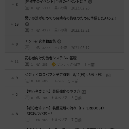
[開催中のイベント] 今週のイベントは？
8
2023.02.28
0
53.1K
黒い砂漠
黒い砂漠が初めての冒険者の皆様のために準備したA to Z！
19
2022.12.21
2
43.2K
黒い砂漠
エント研究室動画集
8
2021.05.12
1
32.3K
黒い砂漠
初心者向け労働者システムの基礎
11
1 日前
1
288
ザンナック-日本
＜ジェピロスバフ＞予定時刻 8/ 2(日)～8/9（日）
9
5 日前
0
686
エレメル
【初心者さまへ】装備強化のやり方
2
5 日前
0
704
セルベリア
【初心者さまへ】装備更新の流れ（HYPERBOOST）
（2026/07/30～）
8
7 日前
1
963
セルベリア