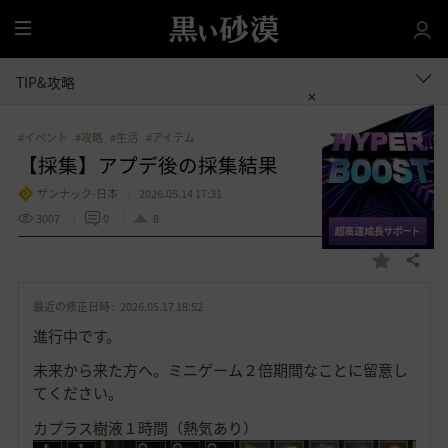
全
体
TIP&攻略
#イベント
#攻略
#生活
#アイテム
【採集】アプデ後の採集結果
ザンナック-日本
2026.05.14 17:31
3007
0
8
共有する
お
気
最近の修正日時 :
2026.05.17 18:52
に
入
進行中です。
り
未来から来た方へ。ミニゲーム２倍期間なことに留意し
てください。
カプラス樹液１時間（熱気あり）