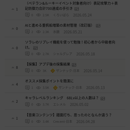
（ベテラン&ルーキーイベント対象者向け）表記攻撃力＋表
記防御力合計700達成の手引き
1
2026.05.24
0
2.5K
くろいばら
AIと進める重帆船増築の素材管理（改訂版）
0
2026.05.21
2
2.3K
氷鏡
ソラレのリプレイ機能を使って勉強！初心者から中級者向
け。
0
2026.05.18
0
2.7K
シャルグレア
【採集】アプデ後の採集結果
8
2026.05.14
0
3K
ザンナック-日本
オススメ採集ポイントを簡潔に
4
2026.05.13
1
3.5K
ザンナック-日本
キャラレベルランキング 68Lv以上の人数は？
2
2026.05.02
0
3.7K
エレメル
【音楽コンテンツ】譜面打ち、思ったのとなんか違う？
1
2026.04.28
0
3.4K
Crecent-日本