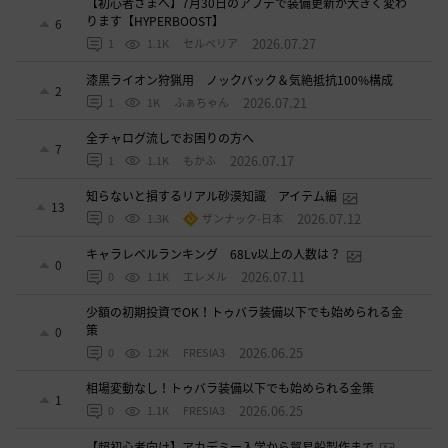
【初心者さまへ】7月30日のアプデで装備更新が大きく変わ
ります【HYPERBOOST】
6
2026.07.27
1
1.1K
セルベリア
漆黒ライオン狩猟用 ノックバック＆気絶抵抗100%構成
2
2026.07.21
1
1K
ふぁちゃん
全チャログ流しでお困りの方へ
7
2026.07.17
1
1.1K
もかふ
知らないと損するリアル砂漠知識 アイテム編
13
2026.07.12
0
1.3K
ザンナック-日本
キャラレベルランキング 68Lv以上の人数は？
0
2026.07.11
0
1.1K
エレメル
少額の初期投資でOK！トゥバラ装備以下でも始められる金
策
0
2026.06.25
0
1.2K
FRESIA3
相場変動なし！トゥバラ装備以下でも始められる金策
1
2026.06.25
0
1.1K
FRESIA3
【超初心者向け】アカデミー入学から貿易船製作まで