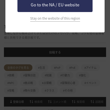
コメント
0
通報
コメント
Go to the NA / EU website
Stay on the website of this region
TIP&攻略
冒険しながら積み上げてきた自分だけのノウハウ、攻略、コツを他の冒険者
様と共有できる掲示板です。
投稿する
全体のタグを見る
#生活
#PvP
#PvE
#アイテム
#依頼
#冒険日誌
#知識
#行動力
#強化
#NPC
#拠点戦
#占領戦
#冒険初心者
#イベント
#攻略
#物々交換
#クラス
#その他
登録日順
検索順
コメント順
推奨順
話題順