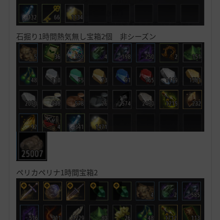
石掘り1時間熱気無し宝箱2個 非シーズン
ペリカペリナ1時間宝箱2