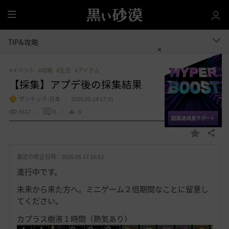
全
体
TIP&攻略
#イベント
#攻略
#生活
#アイテム
【採集】アプデ後の採集結果
ザンナック-日本
2026.05.14 17:31
3017
0
8
共有する
お
気
最近の修正日時 :
2026.05.17 18:52
に
入
進行中です。
り
未来から来た方へ。ミニゲーム２倍期間なことに留意し
てください。
カプラス樹液１時間（熱気あり）