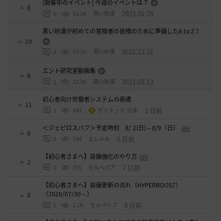
[開催中のイベント] 今週のイベントは？
8
2023.02.28
0
53.1K
黒い砂漠
黒い砂漠が初めての冒険者の皆様のために準備したA to Z！
19
2022.12.21
2
43.2K
黒い砂漠
エント研究室動画集
8
2021.05.12
1
32.3K
黒い砂漠
初心者向け労働者システムの基礎
11
2 日前
1
448
ザンナック-日本
＜ジェピロスバフ＞予定時刻 8/ 2(日)～8/9（日）
9
6 日前
0
744
エレメル
【初心者さまへ】装備強化のやり方
2
7 日前
0
795
セルベリア
【初心者さまへ】装備更新の流れ（HYPERBOOST）
（2026/07/30～）
8
8 日前
1
1.1K
セルベリア