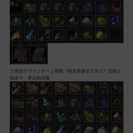
三角頭サラマンダー１時間（熱気終盤まであり）宝箱２
個あり 草は誤採集