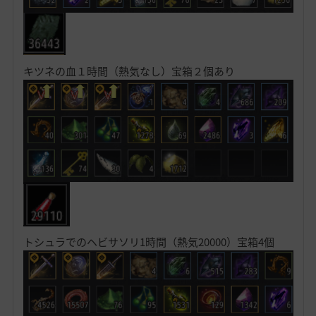
キツネの血１時間（熱気なし）宝箱２個あり
トシュラでのヘビサソリ1時間（熱気20000）宝箱4個