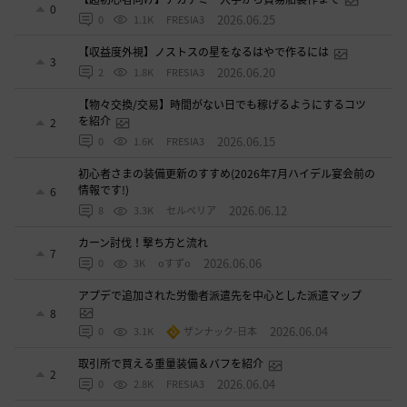
0
2026.06.25
0
1.1K
FRESIA3
【収益度外視】ノストスの星をなるはやで作るには
3
2026.06.20
2
1.8K
FRESIA3
【物々交換/交易】時間がない日でも稼げるようにするコツ
を紹介
2
2026.06.15
0
1.6K
FRESIA3
初心者さまの装備更新のすすめ(2026年7月ハイデル宴会前の
情報です!)
6
2026.06.12
8
3.3K
セルベリア
カーン討伐！撃ち方と流れ
7
2026.06.06
0
3K
oすずo
アプデで追加された労働者派遣先を中心とした派遣マップ
8
2026.06.04
0
3.1K
ザンナック-日本
取引所で買える重量装備＆バフを紹介
2
2026.06.04
0
2.8K
FRESIA3