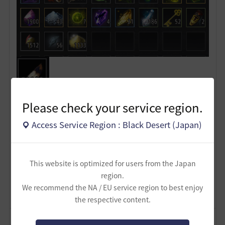
Please check your service region.
8
Access Service Region : Black Desert (Japan)
ザンナック-日本
134
697
This website is optimized for users from the Japan
region.
Lv
62
ザンナック
We recommend the NA / EU service region to best enjoy
the respective content.