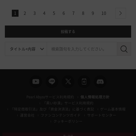
1
2
3
4
5
6
7
8
9
10
next
投稿する
検
索
Pearl Abyssサービス利用規約
個人情報処理方針
「黒い砂漠」サービス利用規約
「特定商取引法」及び「資金決済法」に基づく表記
ゲーム基本情報
運営会社
ファンコンテンツガイド
サポートセンター
クッキーポリシー
黒い砂漠