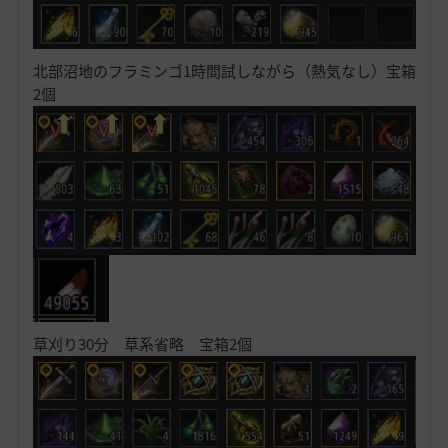
北部沼地のフラミンゴ1時間試しながら（熱気なし）宝箱
2個
草刈り30分 草系省略 宝箱2個