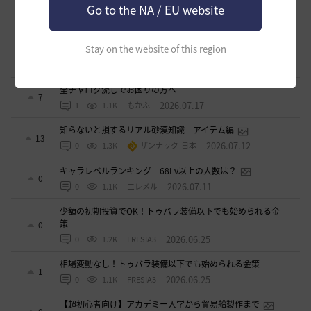
Go to the NA / EU website
ります【HYPERBOOST】
6
2026.07.27
1
1K
セルベリア
Stay on the website of this region
漆黒ライオン狩猟用 ノックバック＆気絶抵抗100%構成
2
2026.07.21
1
999
ふぁちゃん
全チャログ流しでお困りの方へ
7
2026.07.17
1
1.1K
もかふ
知らないと損するリアル砂漠知識 アイテム編
13
2026.07.12
0
1.3K
ザンナック-日本
キャラレベルランキング 68Lv以上の人数は？
0
2026.07.11
0
1.1K
エレメル
少額の初期投資でOK！トゥバラ装備以下でも始められる金
策
0
2026.06.25
0
1.2K
FRESIA3
相場変動なし！トゥバラ装備以下でも始められる金策
1
2026.06.25
0
1.1K
FRESIA3
【超初心者向け】アカデミー入学から貿易船製作まで