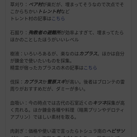
草刈り：
ベア村
が楽だが、埋まってそうなので次点でそ
こからちかい
トレント村
など
トレント村の記事は
こちら
石掘り：
殉教者の避難所
が効率よすぎて、埋まってたら
ほかのことしたほうがいいレベル
樹液：いろいろあるが、楽なのは
カプラス
。ほかは自分
が錬金で使いたいものを採集。
精霊が宿ったカプラスの木の記事は
こちら
伐採：
カプラス
か
雪原スギ
が高い。後者はブロンテの雷
周りがおすすめだが、ダミーが多い。
血吸い：今の時点では古代の石室近くの
キツネ
採集が高
く売れる。ほか錬金各種や料理（暗黒プリンやデロティ
アプリン）でほしい素材を取る。
肉剥ぎ：価格や使い道で言ったらトシュラ南の
ヘビサソ