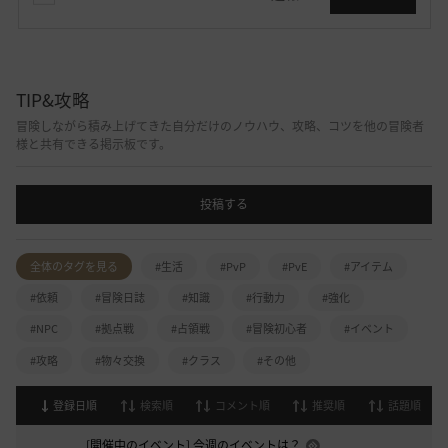
TIP&攻略
冒険しながら積み上げてきた自分だけのノウハウ、攻略、コツを他の冒険者
様と共有できる掲示板です。
投稿する
全体のタグを見る
#生活
#PvP
#PvE
#アイテム
#依頼
#冒険日誌
#知識
#行動力
#強化
#NPC
#拠点戦
#占領戦
#冒険初心者
#イベント
#攻略
#物々交換
#クラス
#その他
登録日順
検索順
コメント順
推奨順
話題順
[開催中のイベント] 今週のイベントは？