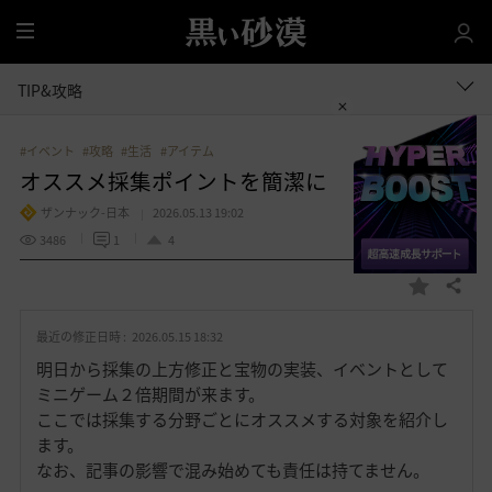
全
体
TIP&攻略
#イベント
#攻略
#生活
#アイテム
オススメ採集ポイントを簡潔に
ザンナック-日本
2026.05.13 19:02
3486
1
4
共有する
お
気
最近の修正日時 :
2026.05.15 18:32
に
入
明日から採集の上方修正と宝物の実装、イベントとして
り
ミニゲーム２倍期間が来ます。
ここでは採集する分野ごとにオススメする対象を紹介し
ます。
なお、記事の影響で混み始めても責任は持てません。