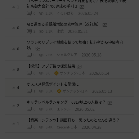
（ベテラン&ルーキーイベント対象者向け）表記攻撃力＋表
記防御力合計700達成の手引き
1
2026.05.24
0
2.5K
くろいばら
AIと進める重帆船増築の素材管理（改訂版）
0
2026.05.21
2
2.3K
氷鏡
ソラレのリプレイ機能を使って勉強！初心者から中級者向
け。
0
2026.05.18
0
2.6K
シャルグレア
【採集】アプデ後の採集結果
8
2026.05.14
0
3K
ザンナック-日本
オススメ採集ポイントを簡潔に
4
2026.05.13
1
3.5K
ザンナック-日本
キャラレベルランキング 68Lv以上の人数は？
2
2026.05.02
0
3.7K
エレメル
【音楽コンテンツ】譜面打ち、思ったのとなんか違う？
1
2026.04.28
0
3.4K
Crecent-日本