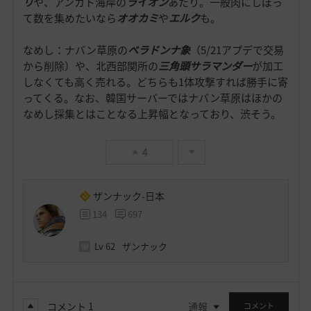
リ
や、アンカト海岸の
ライオン
あたり。一般肉にしぼっ
て数を集めたいなら
オオカミ
や
エルク
も。
なめし：ナバン草原の
ベラドンナ象
（5/21アプデで交易
から削除）や、北西部関所の
三角頭サラマンダー
が加工
しなくても高く売れる。どちらも1体攻撃すれば勝手に寄
ってくる。なお、韓国サーバーではナバン草原はほかの
なめし採集とはことなる上昇幅となっており、渋そう。
4
ザンナック-日本
134
697
Lv
62
ザンナック
コメント
1
通報
コメント