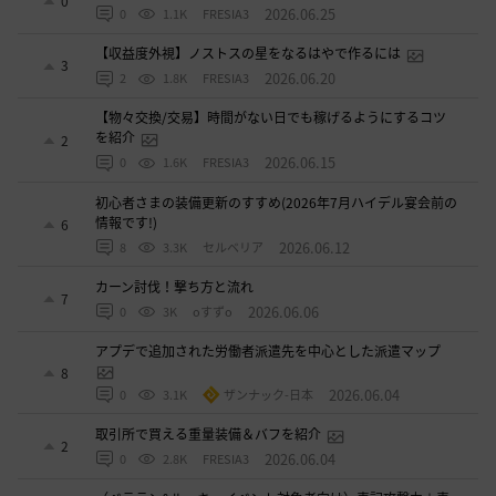
0
2026.06.25
0
1.1K
FRESIA3
【収益度外視】ノストスの星をなるはやで作るには
3
2026.06.20
2
1.8K
FRESIA3
【物々交換/交易】時間がない日でも稼げるようにするコツ
を紹介
2
2026.06.15
0
1.6K
FRESIA3
初心者さまの装備更新のすすめ(2026年7月ハイデル宴会前の
情報です!)
6
2026.06.12
8
3.3K
セルベリア
カーン討伐！撃ち方と流れ
7
2026.06.06
0
3K
oすずo
アプデで追加された労働者派遣先を中心とした派遣マップ
8
2026.06.04
0
3.1K
ザンナック-日本
取引所で買える重量装備＆バフを紹介
2
2026.06.04
0
2.8K
FRESIA3