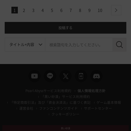
1
2
3
4
5
6
7
8
9
10
next
投稿する
検
索
Pearl Abyssサービス利用規約
個人情報処理方針
「黒い砂漠」サービス利用規約
「特定商取引法」及び「資金決済法」に基づく表記
ゲーム基本情報
運営会社
ファンコンテンツガイド
サポートセンター
クッキーポリシー
黒い砂漠