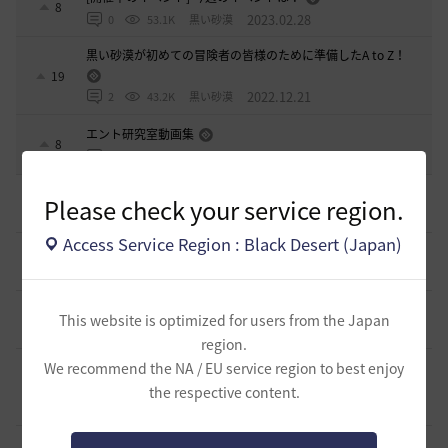
8
2023.02.28
0
53.1K
黒い砂漠
黒い砂漠が初めての冒険者の皆様のために準備したA to Z！
19
2022.12.21
2
43.2K
黒い砂漠
エント研究室動画集
8
2021.05.12
1
32.3K
黒い砂漠
初心者向け労働者システムの基礎
Please check your service region.
11
2 日前
1
395
ザンナック-日本
Access Service Region : Black Desert (Japan)
＜ジェピロスバフ＞予定時刻 8/ 2(日)～8/9（日）
9
6 日前
0
717
エレメル
【初心者さまへ】装備強化のやり方
This website is optimized for users from the Japan
2
6 日前
0
766
セルベリア
region.
【初心者さまへ】装備更新の流れ（HYPERBOOST）
We recommend the NA / EU service region to best enjoy
（2026/07/30～）
8
the respective content.
8 日前
1
1K
セルベリア
【初心者さまへ】7月30日のアプデで装備更新が大きく変わ