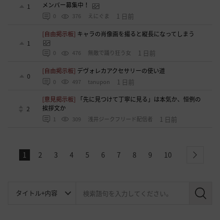
メンバー募集中！
1
1 日前
0
376
えにぐま
[自由掲示板]
キャラの肖像画を撮ると縦長になってしまう
1
1 日前
0
476
無敵で踊り狂う女
[自由掲示板]
デヴォレカアクセサリーの使い道
0
1 日前
0
497
tanupon
[意見掲示板]
「先に見つけて丁寧に見る」は本気か、恒例の
挨拶文か
2
1 日前
1
309
浅井ジークフリード配信者
1
2
3
4
5
6
7
8
9
10
next
検
索