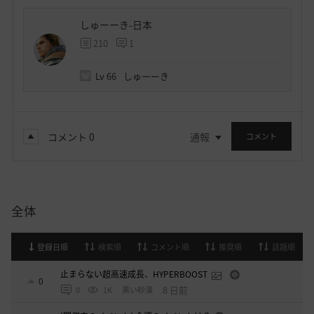
しゅーーき-日本
210
1
Lv
66
しゅーーき
コメント
0
通報
コメント
全体
登録日順
検索順
コメント順
推奨順
話題順
止まらない超高速成長、HYPERBOOST
0
8 日前
0
1K
黒い砂漠