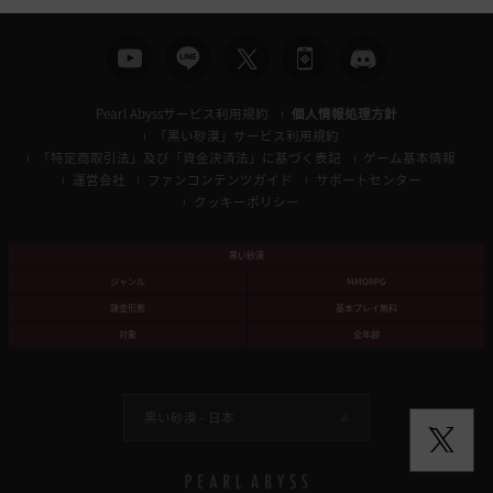
Pearl Abyssサービス利用規約
個人情報処理方針
「黒い砂漠」サービス利用規約
「特定商取引法」及び「資金決済法」に基づく表記
ゲーム基本情報
運営会社
ファンコンテンツガイド
サポートセンター
クッキーポリシー
黒い砂漠
ジャンル
MMORPG
課金形態
基本プレイ無料
対象
全年齢
黒い砂漠 -
日本