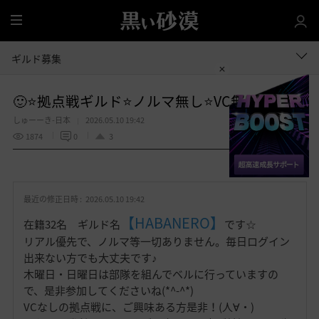
全
体
ギルド募集
🙂⭐拠点戦ギルド⭐ノルマ無し⭐VC無し⭐🙂
しゅーーき-日本
2026.05.10 19:42
1874
0
3
共有する
お
気
最近の修正日時 :
2026.05.10 19:42
に
入
【HABANERO】
在籍32名 ギルド名
です☆
り
リアル優先で、ノルマ等一切ありません。毎日ログイン
出来ない方でも大丈夫です♪
木曜日・日曜日は部隊を組んでベルに行っていますの
で、是非参加してくださいね(*^-^*)
VCなしの拠点戦に、ご興味ある方是非！(人∀・)