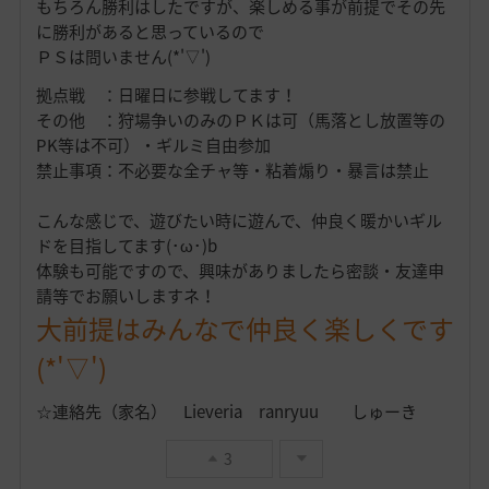
もちろん勝利はしたですが、楽しめる事が前提でその先
に勝利があると思っているので
ＰＳは問いません(*'▽')
拠点戦 ：日曜日に参戦してます！
その他 ：狩場争いのみのＰＫは可（馬落とし放置等の
PK等は不可）・ギルミ自由参加
禁止事項：不必要な全チャ等・粘着煽り・暴言は禁止
こんな感じで、遊びたい時に遊んで、仲良く暖かいギル
ドを目指してます(･ω･)b
体験も可能ですので、興味がありましたら密談・友達申
請等でお願いしますネ！
大前提はみんなで仲良く楽しくです
(*'▽')
☆連絡先（家名） Lieveria ranryuu しゅーき
3