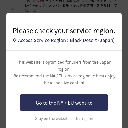
[ギルド募集]
ギルチャ完全無言推奨・ソロ向けギルド「スト
レイキャッツ」メンバー募集（ギルドボス有・スキル目当て
0
◎）
3 時間前
0
45
くろいばら
[自由掲示板]
【二次創作】顎顎たる檻・第三幕 ―野生のバ
Please check your service region.
グ、あるいは最弱の検証―
1
6 時間前
0
114
浅井ジークフリード配信者
Access Service Region : Black Desert (Japan)
[意見掲示板]
日本法人としての立場について感じたこと
5
9 時間前
0
156
浅井ジークフリード配信者
This website is optimized for users from the Japan
[ギルド募集]
【Esprit -エスプリ-】ギルドメンバー募集中🎵
region.
自由度高めなギルドです！青の戦場⚓参戦中！！
1
We recommend the NA / EU service region to best enjoy
11 時間前
0
173
aquria-日本
the respective content.
[ギルド募集]
生活寄りの小規模ギルド【月光浴場】は、現在
メンバー募集中！
0
14 時間前
0
212
柳と篝火
Go to the NA / EU website
[ギルド募集]
ほのぼの生活ギルド「天狐もふもふ」メンバー
募集中です(〃･ω･ﾉ)ﾉ 💕
1
Stay on the website of this region
14 時間前
0
189
まっしろくろすけ