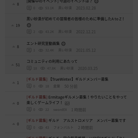
[開催中のイベント] 今週のイベントは？
8
2023.02.28
0
53.1K
黒い砂漠
黒い砂漠が初めての冒険者の皆様のために準備したA to Z！
19
2022.12.21
2
43.2K
黒い砂漠
エント研究室動画集
8
2021.05.12
1
32.4K
黒い砂漠
コミュニティの利用にあたって
51
2020.03.25
18
47.8K
黒い砂漠
[ギルド募集]
【TrueWinter】ギルドメンバー募集
1
50 分前
0
18
倉葉
[ギルド募集]
Ermitageギルメン募集！やりたいことをやって
楽しくゲームライフ！
0
1 時間前
0
22
swordEX
[ギルド募集]
ギルド アルストロメリア メンバー募集です
0
2 時間前
0
43
フォンバルト