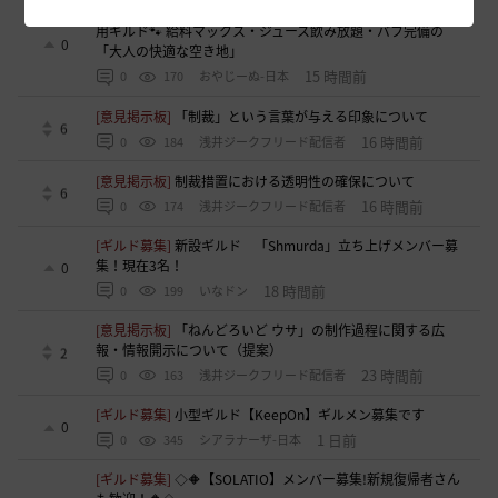
[ギルド募集]
【はむちゃっぷ】完全無言・挨拶不要のソロ専
用ギルド🐾 給料マックス・ジュース飲み放題・バフ完備の
0
「大人の快適な空き地」
15 時間前
0
170
おやじーぬ-日本
[意見掲示板]
「制裁」という言葉が与える印象について
6
16 時間前
0
184
浅井ジークフリード配信者
[意見掲示板]
制裁措置における透明性の確保について
6
16 時間前
0
174
浅井ジークフリード配信者
[ギルド募集]
新設ギルド 「Shmurda」立ち上げメンバー募
集！現在3名！
0
18 時間前
0
199
いなドン
[意見掲示板]
「ねんどろいど ウサ」の制作過程に関する広
報・情報開示について（提案）
2
23 時間前
0
163
浅井ジークフリード配信者
[ギルド募集]
小型ギルド【KeepOn】ギルメン募集です
0
1 日前
0
345
シアラナーザ-日本
[ギルド募集]
◇🔶【SOLATIO】メンバー募集!新規復帰者さん