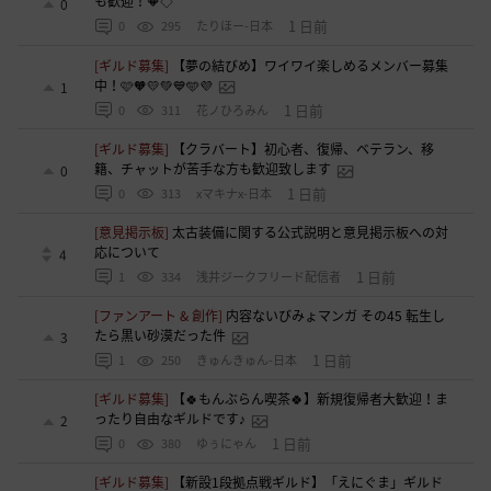
も歓迎！🔶◇
0
1 日前
0
295
たりほー-日本
[ギルド募集]
【夢の結びめ】ワイワイ楽しめるメンバー募集
中！🩷🧡💛💚💙🩵💜
1
1 日前
0
311
花ノひろみん
[ギルド募集]
【クラバート】初心者、復帰、ベテラン、移
籍、チャットが苦手な方も歓迎致します
0
1 日前
0
313
xマキナx-日本
[意見掲示板]
太古装備に関する公式説明と意見掲示板への対
応について
4
1 日前
1
334
浅井ジークフリード配信者
[ファンアート & 創作]
内容ないびみょマンガ その45 転生し
たら黒い砂漠だった件
3
1 日前
1
250
きゅんきゅん-日本
[ギルド募集]
【🍀もんぶらん喫茶🍀】新規復帰者大歓迎！ま
ったり自由なギルドです♪
2
1 日前
0
380
ゆぅにゃん
[ギルド募集]
【新設1段拠点戦ギルド】「えにぐま」ギルド