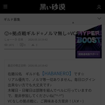
全
体
ギルド募集
🙂⭐拠点戦ギルド⭐ノルマ無し⭐VC無し⭐🙂
しゅーーき-日本
2026.05.10 19:42
1871
0
3
共有する
お
気
最近の修正日時 :
2026.05.10 19:42
に
入
【HABANERO】
在籍32名 ギルド名
です☆
り
リアル優先で、ノルマ等一切ありません。毎日ログイン
出来ない方でも大丈夫です♪
木曜日・日曜日は部隊を組んでベルに行っていますの
で、是非参加してくださいね(*^-^*)
VCなしの拠点戦に、ご興味ある方是非！(人∀・)