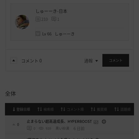
しゅーーき-日本
210
1
Lv
66
しゅーーき
コメント
0
通報
コメント
全体
登録日順
検索順
コメント順
推奨順
話題順
止まらない超高速成長、HYPERBOOST
0
6 日前
0
939
黒い砂漠