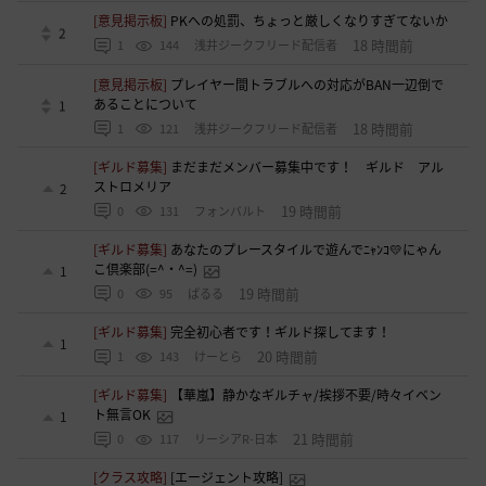
[意見掲示板]
PKへの処罰、ちょっと厳しくなりすぎてないか
2
18 時間前
1
144
浅井ジークフリード配信者
[意見掲示板]
プレイヤー間トラブルへの対応がBAN一辺倒で
あることについて
1
18 時間前
1
121
浅井ジークフリード配信者
[ギルド募集]
まだまだメンバー募集中です！ ギルド アル
ストロメリア
2
19 時間前
0
131
フォンバルト
[ギルド募集]
あなたのプレースタイルで遊んでﾆｬﾝｺ💛にゃん
こ倶楽部(=^・^=)
1
19 時間前
0
95
ぱるる
[ギルド募集]
完全初心者です！ギルド探してます！
1
20 時間前
1
143
けーとら
[ギルド募集]
【華嵐】静かなギルチャ/挨拶不要/時々イベン
ト無言OK
1
21 時間前
0
117
リーシアR-日本
[クラス攻略]
[エージェント攻略]