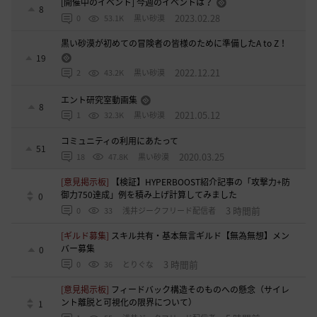
[開催中のイベント] 今週のイベントは？
8
2023.02.28
0
53.1K
黒い砂漠
黒い砂漠が初めての冒険者の皆様のために準備したA to Z！
19
2022.12.21
2
43.2K
黒い砂漠
エント研究室動画集
8
2021.05.12
1
32.3K
黒い砂漠
コミュニティの利用にあたって
51
2020.03.25
18
47.8K
黒い砂漠
[意見掲示板]
【検証】HYPERBOOST紹介記事の「攻撃力+防
御力750達成」例を積み上げ計算してみました
0
3 時間前
0
33
浅井ジークフリード配信者
[ギルド募集]
スキル共有・基本無言ギルド【無為無想】メン
バー募集
0
3 時間前
0
36
とりぐな
[意見掲示板]
フィードバック構造そのものへの懸念（サイレ
ント離脱と可視化の限界について）
1