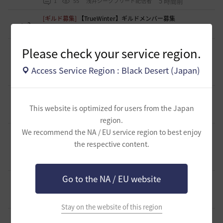
5 時間前
1
55
浅井ジークフリード配信者
[ギルド募集]
【TrueWinter】ギルドメンバー募集
2
10 時間前
0
65
倉葉
[ギルド募集]
好きなキャラで好きなことを！無言OK挨拶自
Please check your service region.
由！基本ソロだけどたまにおしゃべりを楽しんだり(*'ω'*)
1
【魔弾の射手】で一緒に遊びませんか？
Access Service Region : Black Desert (Japan)
10 時間前
0
69
oすずo
[ギルド募集]
ギルド【Patera】ギルドメンバー募集中！ 初心
者復帰者歓迎！！
1
This website is optimized for users from the Japan
13 時間前
0
123
かぐらBDO
region.
We recommend the NA / EU service region to best enjoy
[ギルド募集]
ギルチャ完全無言推奨・ソロ向けギルド「スト
レイキャッツ」メンバー募集（ギルドボス有・初心者復帰者
the respective content.
1
多数所属・スキル目当て◎）
14 時間前
0
73
くろいばら
Go to the NA / EU website
[意見掲示板]
釣りの「他の冒険者の船舶搭乗防止」設定が毎
回リセットされる問題について
0
15 時間前
0
103
浅井ジークフリード配信者
Stay on the website of this region
[意見掲示板]
HYPERBOOSTの「AD750を目指そう」という