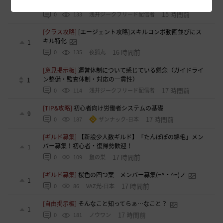
呼びかけと、実際の難易度のギャップについて
1
15 時間前
0
133
浅井ジークフリード配信者
[クラス攻略]
[エージェント攻略]スキルコンボ動画並びにス
キル特化
1
16 時間前
0
135
夜狐丸
[意見掲示板]
運営体制について感じている懸念（ガイドライ
ン整備・監査体制・対応の一貫性）
1
17 時間前
0
114
浅井ジークフリード配信者
[TIP&攻略]
初心者向け労働者システムの基礎
9
17 時間前
0
187
ザンナック-日本
[ギルド募集]
【新設少人数ギルド】「たんぽぽの綿毛」メン
バー募集！初心者・復帰勢歓迎！
1
17 時間前
0
109
鼠の巣
[ギルド募集]
桜色の四つ葉 メンバー募集(=^・^=)ノ
1
17 時間前
0
86
VAZ光-日本
[自由掲示板]
そんなこと知ってらぁ…なこと？
1
17 時間前
0
181
ノウワン