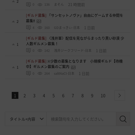
2
21 時間前
0
136
まそん
[ギルド募集]
「サンセットノヴァ」自由にゲームする仲間を
募集‼️
2
1 日前
4
160
GDまっきぃ-日本
[ギルド募集]
〈浅井軍〉配信を見ながらまったり黒い砂漠 少
人数ギルメン募集！
1
1 日前
0
142
浅井ジークフリード-日本
[ギルド募集]
※少数の募集となります 小規模ギルド【待機
中】ギルメン募集のご案内
1
1 日前
0
264
saltNaCl-日本
1
2
3
4
5
6
7
8
9
10
next
検
索