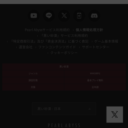
Pearl Abyssサービス利用規約
個人情報処理方針
「黒い砂漠」サービス利用規約
「特定商取引法」及び「資金決済法」に基づく表記
ゲーム基本情報
運営会社
ファンコンテンツガイド
サポートセンター
クッキーポリシー
黒い砂漠
ジャンル
MMORPG
課金形態
基本プレイ無料
対象
全年齢
黒い砂漠 -
日本