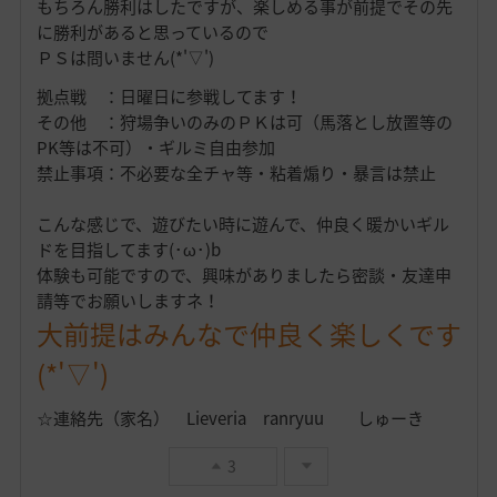
もちろん勝利はしたですが、楽しめる事が前提でその先
に勝利があると思っているので
ＰＳは問いません(*'▽')
拠点戦 ：日曜日に参戦してます！
その他 ：狩場争いのみのＰＫは可（馬落とし放置等の
PK等は不可）・ギルミ自由参加
禁止事項：不必要な全チャ等・粘着煽り・暴言は禁止
こんな感じで、遊びたい時に遊んで、仲良く暖かいギル
ドを目指してます(･ω･)b
体験も可能ですので、興味がありましたら密談・友達申
請等でお願いしますネ！
大前提はみんなで仲良く楽しくです
(*'▽')
☆連絡先（家名） Lieveria ranryuu しゅーき
3