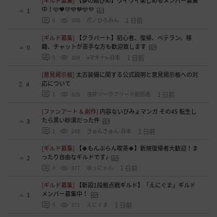
[ギルド募集]
【夢の結びめ】ワイワイ楽しめるメンバー募集
中！🩷🧡💛💚💙🩵💜
1
1 日前
0
305
花ノひろみん
[ギルド募集]
【クラバート】初心者、復帰、ベテラン、移
籍、チャットが苦手な方も歓迎致します
0
1 日前
0
304
xマキナx-日本
[意見掲示板]
太古装備に関する公式説明と意見掲示板への対
応について
4
1 日前
1
329
浅井ジークフリード配信者
[ファンアート & 創作]
内容ないびみょマンガ その45 転生し
たら黒い砂漠だった件
3
1 日前
1
248
きゅんきゅん-日本
[ギルド募集]
【🍀もんぶらん喫茶🍀】新規復帰者大歓迎！ま
ったり自由なギルドです♪
2
1 日前
0
377
ゆぅにゃん
[ギルド募集]
【新設1段拠点戦ギルド】「えにぐま」ギルド
メンバー募集中！
1
1 日前
0
371
えにぐま