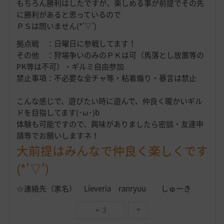
もちろん勝利はしたですが、楽しめる事が前提でその先
に勝利があると思っているので
ＰＳは問いません(*'▽')
拠点戦 ：日曜日に参戦してます！
その他 ：狩場争いのみのＰＫは可（馬落とし放置等の
PK等は不可）・ギルミ自由参加
禁止事項：不必要な全チャ等・粘着煽り・暴言は禁止
こんな感じで、遊びたい時に遊んで、仲良く暖かいギル
ドを目指してます(･ω･)b
体験も可能ですので、興味がありましたら密談・友達申
請等でお願いしますネ！
大前提はみんなで仲良く楽しくです
(*'▽')
☆連絡先（家名） Lieveria ranryuu しゅーき
3