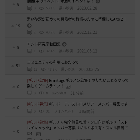
[開催中のイベント] 今週のイベントは？
8
2023.02.28
0
53.1K
黒い砂漠
黒い砂漠が初めての冒険者の皆様のために準備したA to Z！
19
2022.12.21
2
43.2K
黒い砂漠
エント研究室動画集
8
2021.05.12
1
32.4K
黒い砂漠
コミュニティの利用にあたって
51
2020.03.25
18
47.8K
黒い砂漠
[ギルド募集]
Ermitageギルメン募集！やりたいことをやって
楽しくゲームライフ！
0
31 分前
0
8
swordEX
[ギルド募集]
ギルド アルストロメリア メンバー募集です
0
1 時間前
0
31
フォンバルト
[ギルド募集]
ギルチャ完全無言推奨・ソロ向けギルド「スト
レイキャッツ」メンバー募集（ギルドボス有・スキル目当て
0
◎）