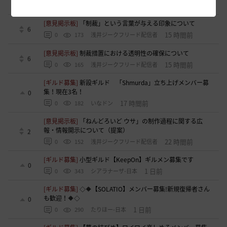
14 時間前
0
151
おやじーぬ-日本
[意見掲示板]
「制裁」という言葉が与える印象について
6
15 時間前
0
173
浅井ジークフリード配信者
[意見掲示板]
制裁措置における透明性の確保について
6
15 時間前
0
165
浅井ジークフリード配信者
[ギルド募集]
新設ギルド 「Shmurda」立ち上げメンバー募
集！現在3名！
0
17 時間前
0
182
いなドン
[意見掲示板]
「ねんどろいど ウサ」の制作過程に関する広
報・情報開示について（提案）
2
22 時間前
0
152
浅井ジークフリード配信者
[ギルド募集]
小型ギルド【KeepOn】ギルメン募集です
0
1 日前
0
343
シアラナーザ-日本
[ギルド募集]
◇🔶【SOLATIO】メンバー募集!新規復帰者さん
も歓迎！🔶◇
0
1 日前
0
290
たりほー-日本