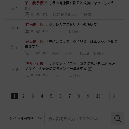
[自由掲示板]
キャラの肖像画を撮ると縦長になってしまう
1
1 日前
0
471
無敵で踊り狂う女
[自由掲示板]
デヴォレカアクセサリーの使い道
0
1 日前
0
493
tanupon
[意見掲示板]
「先に見つけて丁寧に見る」は本気か、恒例の
挨拶文か
2
1 日前
1
304
浅井ジークフリード配信者
[ギルド募集]
【サンセットノヴァ】敷居が低い生活系(航海)
ギルド お気楽に冒険メンバー募集中♫
0
2 日前
0
355
Iroly-日本
1
2
3
4
5
6
7
8
9
10
next
検
索