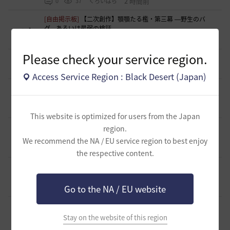
2 時間前
0
37
くろいばら
[自由掲示板]
【二次創作】顎顎たる檻・第三幕 ―野生のバ
グ、あるいは最弱の検証―
1
5 時間前
0
106
浅井ジークフリード配信者
Please check your service region.
[意見掲示板]
日本法人としての立場について感じたこと
5
8 時間前
0
138
浅井ジークフリード配信者
Access Service Region : Black Desert (Japan)
[ギルド募集]
【Esprit -エスプリ-】ギルドメンバー募集中🎵
自由度高めなギルドです！青の戦場⚓参戦中！！
1
10 時間前
0
151
aquria-日本
This website is optimized for users from the Japan
[ギルド募集]
生活寄りの小規模ギルド【月光浴場】は、現在
region.
メンバー募集中！
0
We recommend the NA / EU service region to best enjoy
13 時間前
0
194
柳と篝火
the respective content.
[ギルド募集]
ほのぼの生活ギルド「天狐もふもふ」メンバー
募集中です(〃･ω･ﾉ)ﾉ 💕
1
13 時間前
Go to the NA / EU website
0
179
まっしろくろすけ
[ギルド募集]
【はむちゃっぷ】完全無言・挨拶不要のソロ専
用ギルド🐾 給料マックス・ジュース飲み放題・バフ完備の
Stay on the website of this region
0
「大人の快適な空き地」