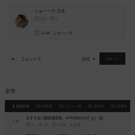
しゅーーき-日本
210
1
Lv
66
しゅーーき
コメント
0
通報
コメント
全体
登録日順
検索順
コメント順
推奨順
話題順
止まらない超高速成長、HYPERBOOST
0
8 日前
0
1K
黒い砂漠