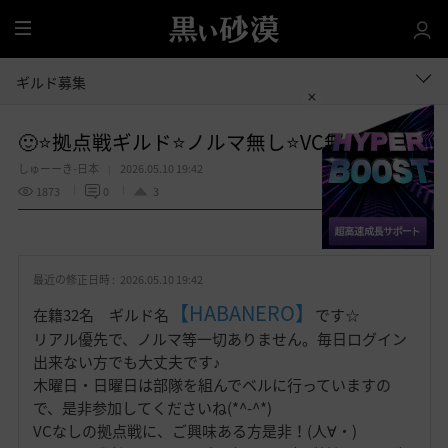
全
体
ギルド募集
🙂⭐拠点戦ギルド⭐ノルマ無し⭐VC無し⭐🙂
しゅーーき-日本
2026.05.10 19:42
1873
0
3
共有する
お
気
最近の修正日時 :
2026.05.10 19:42
に
入
【HABANERO】
在籍32名 ギルド名
です☆
り
リアル優先で、ノルマ等一切ありません。毎日ログイン
出来ない方でも大丈夫です♪
木曜日・日曜日は部隊を組んでベルに行っていますの
で、是非参加してくださいね(*^-^*)
VCなしの拠点戦に、ご興味ある方是非！(人∀・)