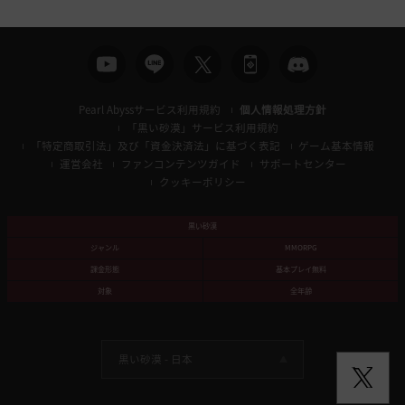
Pearl Abyssサービス利用規約
個人情報処理方針
「黒い砂漠」サービス利用規約
「特定商取引法」及び「資金決済法」に基づく表記
ゲーム基本情報
運営会社
ファンコンテンツガイド
サポートセンター
クッキーポリシー
黒い砂漠
ジャンル
MMORPG
課金形態
基本プレイ無料
対象
全年齢
黒い砂漠 -
日本