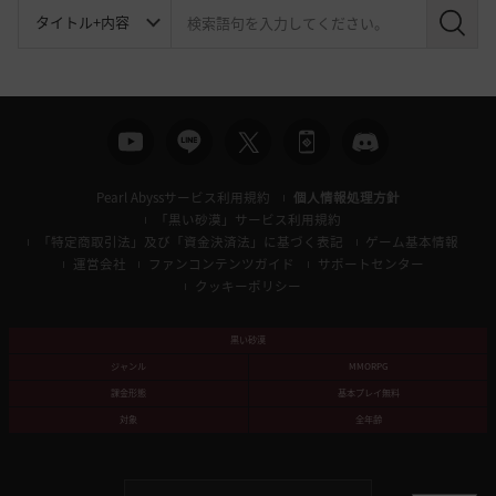
検
索
Pearl Abyssサービス利用規約
個人情報処理方針
「黒い砂漠」サービス利用規約
「特定商取引法」及び「資金決済法」に基づく表記
ゲーム基本情報
運営会社
ファンコンテンツガイド
サポートセンター
クッキーポリシー
黒い砂漠
ジャンル
MMORPG
課金形態
基本プレイ無料
対象
全年齢