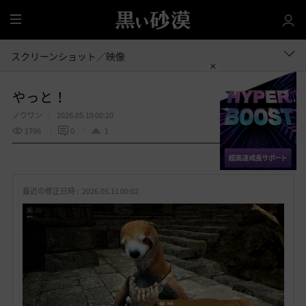
全
体
スクリーンショット／映像
やっと！
ノウワン
2026.05.10 00:20
1796
0
1
共有する
お
気
最近の修正日時 :
2026.05.11 00:02
に
入
り