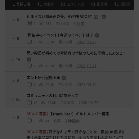
登録日順
検索順
コメント順
推奨順
話題順
止まらない超高速成長、HYPERBOOST
0
6 日前
0
930
黒い砂漠
[開催中のイベント] 今週のイベントは？
8
2023.02.28
0
53.1K
黒い砂漠
黒い砂漠が初めての冒険者の皆様のために準備したA to Z！
19
2022.12.21
2
43.2K
黒い砂漠
エント研究室動画集
8
2021.05.12
1
32.3K
黒い砂漠
コミュニティの利用にあたって
51
2020.03.25
18
47.8K
黒い砂漠
[ギルド募集]
【TrueWinter】ギルドメンバー募集
2
3 時間前
0
41
倉葉
[ギルド募集]
好きなキャラで好きなことを！無言OK挨拶自
由！基本ソロだけどたまにおしゃべりを楽しんだり(*'ω'*)