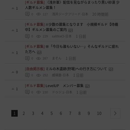
[ギルド募集]
〈浅井軍〉配信を見ながらまったり黒い砂漠 少
人数ギルメン募集！
1
20 時間前
0
127
浅井ジークフリード-日本
[ギルド募集]
※少数の募集となります 小規模ギルド【待機
中】ギルメン募集のご案内
1
1 日前
0
229
saltNaCl-日本
[ギルド募集]
🌸「今日も誰もいない…」そんなギルドに疲れ
た方へ
1
1 日前
0
267
まそん
[自由掲示板]
ミルの木遺跡(狩場)への行き方について
0
1 日前
0
252
威璃亜-日本
[ギルド募集]
LevelUP メンバー募集
1
1 日前
0
230
ドゥジュ-日本
1
2
3
4
5
6
7
8
9
10
next