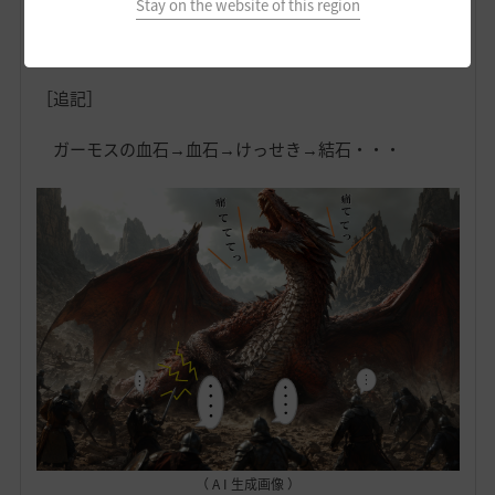
Stay on the website of this region
＊-＊-＊-＊-＊-＊
［追記］
ガーモスの血石→血石→けっせき→結石・・・
（ A I 生成画像 ）