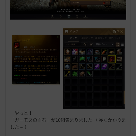
やっと！
「ガーモスの血石」が10個集まりました （ 長くかかりま
した～ ）