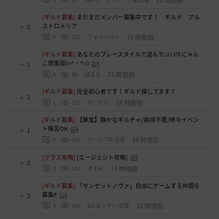
[ギルド募集]
まだまだメンバー募集中です！ ギルド アル
ストロメリア
2
13 時間前
0
113
フォンバルト
[ギルド募集]
あなたのプレースタイルで遊んでﾆｬﾝｺ💛にゃん
こ倶楽部(=^・^=)
1
13 時間前
0
82
ぱるる
[ギルド募集]
完全初心者です！ギルド探してます！
1
14 時間前
1
120
けーとら
[ギルド募集]
【華嵐】静かなギルチャ/挨拶不要/時々イベン
ト無言OK
1
14 時間前
0
102
リーシアR-日本
[クラス攻略]
[エージェント攻略]
2
14 時間前
0
119
まそん
[ギルド募集]
「サンセットノヴァ」自由にゲームする仲間を
募集‼️
2
18 時間前
4
143
GDまっきぃ-日本