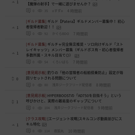
1
【魔弾の射手】で一緒に遊びませんか？
4 時間前
0
35
oすずo
[ギルド募集]
ギルド【Patera】ギルドメンバー募集中！ 初心
者復帰者歓迎！！
1
7 時間前
0
92
かぐらBDO
[ギルド募集]
ギルチャ完全無言推奨・ソロ向けギルド「スト
レイキャッツ」メンバー募集（ギルドボス有・初心者復帰者
1
多数所属・スキル目当て◎）
7 時間前
0
54
くろいばら
[意見掲示板]
釣りの「他の冒険者の船舶搭乗防止」設定が毎
回リセットされる問題について
0
8 時間前
0
80
浅井ジークフリード配信者
[意見掲示板]
HYPERBOOSTの「AD750を目指そう」という
呼びかけと、実際の難易度のギャップについて
1
9 時間前
0
104
浅井ジークフリード配信者
[クラス攻略]
[エージェント攻略]スキルコンボ動画並びにス
キル特化
1
10 時間前
0
114
夜狐丸