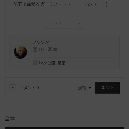
(
)
結石で痛がる ガーモス ・・・
. _ .
ごめん
1
ノウワン
118
30
Lv
非公開
極星
コメント
0
通報
コメント
全体