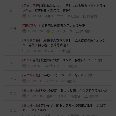
[意見掲示板]
運営体制について感じている懸念（ガイドライ
ン整備・監査体制・対応の一貫性）
1
10 時間前
0
91
浅井ジークフリード配信者
[TIP&攻略]
初心者向け労働者システムの基礎
6
10 時間前
0
156
ザンナック-日本
[ギルド募集]
【新設少人数ギルド】「たんぽぽの綿毛」メン
バー募集！初心者・復帰勢歓迎！
1
11 時間前
0
87
鼠の巣
[ギルド募集]
桜色の四つ葉 メンバー募集(=^・^=)ノ
1
11 時間前
0
69
VAZ光-日本
[自由掲示板]
そんなこと知ってらぁ…なこと？
1
11 時間前
0
141
ノウワン
[意見掲示板]
PKへの処罰、ちょっと厳しくなりすぎてないか
2
11 時間前
1
119
浅井ジークフリード配信者
[意見掲示板]
プレイヤー間トラブルへの対応がBAN一辺倒で
あることについて
1
12 時間前
0
99
浅井ジークフリード配信者