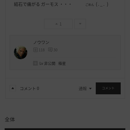
(
)
結石で痛がる ガーモス ・・・
. _ .
ごめん
1
ノウワン
118
30
Lv
非公開
極星
コメント
0
通報
コメント
全体