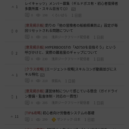
レイキャッツ」メンバー募集（ギルドボス有・初心者復帰者
1
多数所属・スキル目当て◎）
1 日前
0
198
くろいばら
[意見掲示板]
釣りの「他の冒険者の船舶搭乗防止」設定が毎
回リセットされる問題について
0
1 日前
0
191
浅井ジークフリード配信者
[意見掲示板]
HYPERBOOSTの「AD750を目指そう」という
呼びかけと、実際の難易度のギャップについて
2
1 日前
0
230
浅井ジークフリード配信者
[クラス攻略]
[エージェント攻略]スキルコンボ動画並びにス
キル特化
1
1 日前
0
210
夜狐丸
[意見掲示板]
運営体制について感じている懸念（ガイドライ
ン整備・監査体制・対応の一貫性）
1
1 日前
0
205
浅井ジークフリード配信者
[TIP&攻略]
初心者向け労働者システムの基礎
11
1 日前
1
299
ザンナック-日本