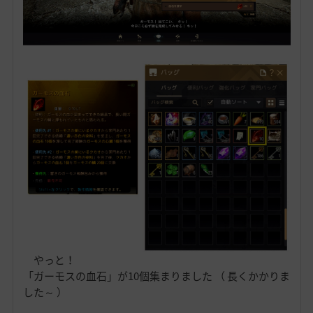
やっと！
「ガーモスの血石」が10個集まりました （ 長くかかりま
した～ ）