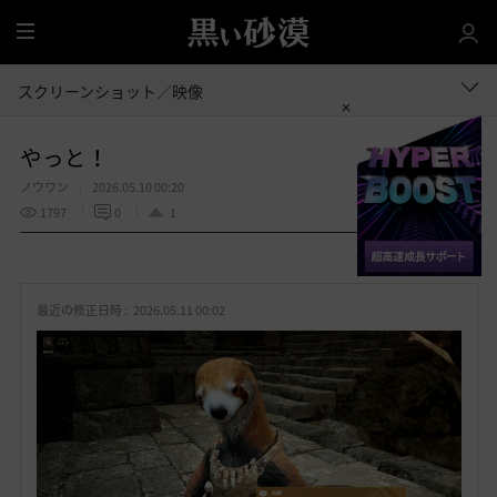
全
体
スクリーンショット／映像
やっと！
ノウワン
2026.05.10 00:20
1797
0
1
共有する
お
気
最近の修正日時 :
2026.05.11 00:02
に
入
り