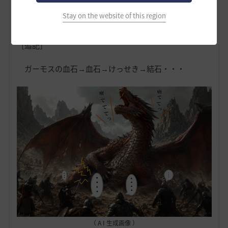
Stay on the website of this region
＊-＊-＊-＊-＊-＊
［追記］
ガーモスの血石→血石→けっせき→結石・・・
（ A I 生成画像 ）