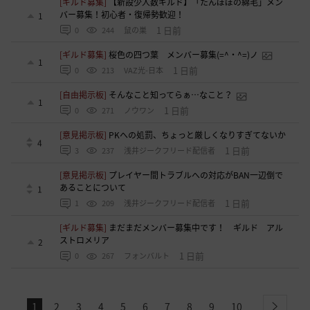
[ギルド募集]
【新設少人数ギルド】「たんぽぽの綿毛」メン
バー募集！初心者・復帰勢歓迎！
1
1 日前
0
244
鼠の巣
[ギルド募集]
桜色の四つ葉 メンバー募集(=^・^=)ノ
1
1 日前
0
213
VAZ光-日本
[自由掲示板]
そんなこと知ってらぁ…なこと？
1
1 日前
0
271
ノウワン
[意見掲示板]
PKへの処罰、ちょっと厳しくなりすぎてないか
4
1 日前
3
237
浅井ジークフリード配信者
[意見掲示板]
プレイヤー間トラブルへの対応がBAN一辺倒で
あることについて
1
1 日前
1
209
浅井ジークフリード配信者
[ギルド募集]
まだまだメンバー募集中です！ ギルド アル
ストロメリア
2
1 日前
0
267
フォンバルト
1
2
3
4
5
6
7
8
9
10