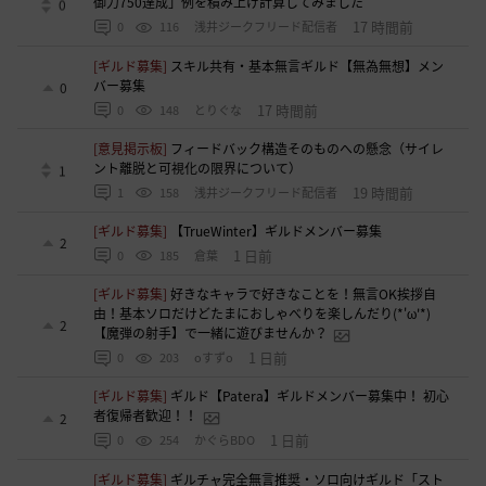
御力750達成」例を積み上げ計算してみました
0
17 時間前
0
116
浅井ジークフリード配信者
[ギルド募集]
スキル共有・基本無言ギルド【無為無想】メン
バー募集
0
17 時間前
0
148
とりぐな
[意見掲示板]
フィードバック構造そのものへの懸念（サイレ
ント離脱と可視化の限界について）
1
19 時間前
1
158
浅井ジークフリード配信者
[ギルド募集]
【TrueWinter】ギルドメンバー募集
2
1 日前
0
185
倉葉
[ギルド募集]
好きなキャラで好きなことを！無言OK挨拶自
由！基本ソロだけどたまにおしゃべりを楽しんだり(*'ω'*)
2
【魔弾の射手】で一緒に遊びませんか？
1 日前
0
203
oすずo
[ギルド募集]
ギルド【Patera】ギルドメンバー募集中！ 初心
者復帰者歓迎！！
2
1 日前
0
254
かぐらBDO
[ギルド募集]
ギルチャ完全無言推奨・ソロ向けギルド「スト