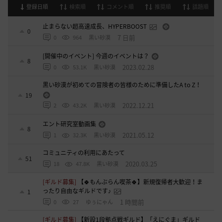
登録日順
検索順
コメント順
推奨順
話題順
止まらない超高速成長、HYPERBOOST
0
7 日前
0
964
黒い砂漠
[開催中のイベント] 今週のイベントは？
8
2023.02.28
0
53.1K
黒い砂漠
黒い砂漠が初めての冒険者の皆様のために準備したA to Z！
19
2022.12.21
2
43.2K
黒い砂漠
エント研究室動画集
8
2021.05.12
1
32.3K
黒い砂漠
コミュニティの利用にあたって
51
2020.03.25
18
47.8K
黒い砂漠
[ギルド募集]
【🍀もんぶらん喫茶🍀】新規復帰者大歓迎！ま
ったり自由なギルドです♪
1
1 時間前
0
27
ゆぅにゃん
[ギルド募集]
【新設1段拠点戦ギルド】「えにぐま」ギルド