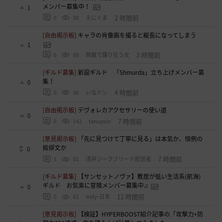
メンバー募集中！
1
2 時間前
0
30
えにぐま
[自由掲示板]
キャラの肖像画を撮ると縦長になってしまう
1
3 時間前
0
89
無敵で踊り狂う女
[ギルド募集]
新設ギルド 「Shmurda」立ち上げメンバー募
集！
0
4 時間前
0
56
いなドン
[自由掲示板]
デヴォレカアクセサリーの使い道
0
7 時間前
0
142
tanupon
[意見掲示板]
「先に見つけて丁寧に見る」は本気か、恒例の
挨拶文か
0
7 時間前
1
81
浅井ジークフリード配信者
[ギルド募集]
【サンセットノヴァ】敷居が低い生活系(航海)
ギルド お気楽に冒険メンバー募集中♫
0
12 時間前
0
81
Iroly-日本
[意見掲示板]
【検証】HYPERBOOST紹介記事の「攻撃力+防