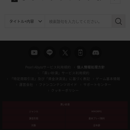
next
検
索
Pearl Abyssサービス利用規約
個人情報処理方針
「黒い砂漠」サービス利用規約
「特定商取引法」及び「資金決済法」に基づく表記
ゲーム基本情報
運営会社
ファンコンテンツガイド
サポートセンター
クッキーポリシー
黒い砂漠
ジャンル
MMORPG
課金形態
基本プレイ無料
対象
全年齢