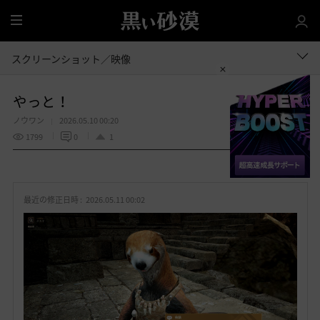
全
体
スクリーンショット／映像
やっと！
ノウワン
2026.05.10 00:20
1799
0
1
共有する
お
気
最近の修正日時 :
2026.05.11 00:02
に
入
り