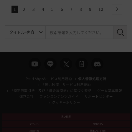
1
2
3
4
5
6
7
8
9
10
next
検
索
Pearl Abyssサービス利用規約
個人情報処理方針
「黒い砂漠」サービス利用規約
「特定商取引法」及び「資金決済法」に基づく表記
ゲーム基本情報
運営会社
ファンコンテンツガイド
サポートセンター
クッキーポリシー
黒い砂漠
ジャンル
MMORPG
課金形態
基本プレイ無料