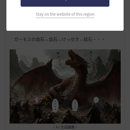
＊-＊-＊-＊-＊-＊
Stay on the website of this region
［追記］
ガーモスの血石→血石→けっせき→結石・・・
（ A I 生成画像 ）