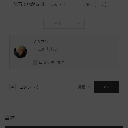
(
)
結石で痛がる ガーモス ・・・
. _ .
ごめん
1
ノウワン
118
30
Lv
非公開
極星
コメント
0
通報
コメント
全体