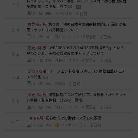
レイキャッツ」メンバー募集（ギルドボス有・初心者復帰者
1
多数所属・スキル目当て◎）
1 日前
0
299
くろいばら
[意見掲示板]
釣りの「他の冒険者の船舶搭乗防止」設定が毎
回リセットされる問題について
0
1 日前
0
241
浅井ジークフリード配信者
[意見掲示板]
HYPERBOOSTの「AD750を目指そう」という
呼びかけと、実際の難易度のギャップについて
2
1 日前
0
279
浅井ジークフリード配信者
[クラス攻略]
[エージェント攻略]スキルコンボ動画並びにス
キル特化
2
1 日前
0
284
夜狐丸
[意見掲示板]
運営体制について感じている懸念（ガイドライ
ン整備・監査体制・対応の一貫性）
1
1 日前
0
250
浅井ジークフリード配信者
[TIP&攻略]
初心者向け労働者システムの基礎
11
1 日前
1
369
ザンナック-日本