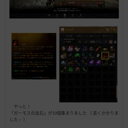
やっと！
「ガーモスの血石」が10個集まりました （ 長くかかりま
した～ ）