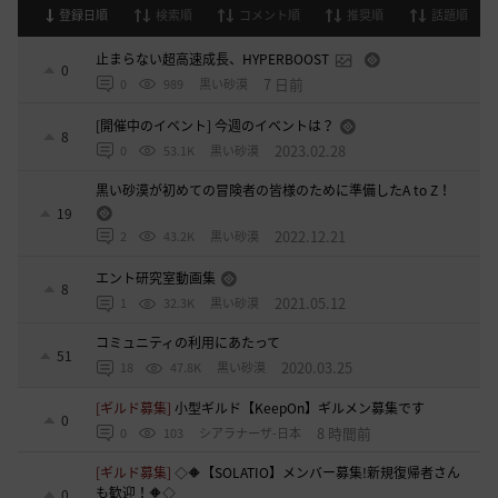
登録日順
検索順
コメント順
推奨順
話題順
止まらない超高速成長、HYPERBOOST
0
7 日前
0
989
黒い砂漠
[開催中のイベント] 今週のイベントは？
8
2023.02.28
0
53.1K
黒い砂漠
黒い砂漠が初めての冒険者の皆様のために準備したA to Z！
19
2022.12.21
2
43.2K
黒い砂漠
エント研究室動画集
8
2021.05.12
1
32.3K
黒い砂漠
コミュニティの利用にあたって
51
2020.03.25
18
47.8K
黒い砂漠
[ギルド募集]
小型ギルド【KeepOn】ギルメン募集です
0
8 時間前
0
103
シアラナーザ-日本
[ギルド募集]
◇🔶【SOLATIO】メンバー募集!新規復帰者さん
も歓迎！🔶◇
0