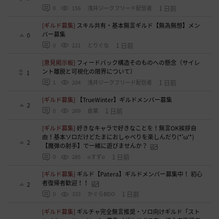
1 日前
0
156
浅井ジークフリード配信者
[ギルド募集]
スキル共有・基本無言ギルド【無為無想】メン
バー募集
0
1 日前
0
221
とりぐな
[意見掲示板]
フィードバック構造そのものへの懸念（サイレ
ント離脱と可視化の限界について）
1
1 日前
1
204
浅井ジークフリード配信者
[ギルド募集]
【TrueWinter】ギルドメンバー募集
2
1 日前
0
269
倉葉
[ギルド募集]
好きなキャラで好きなことを！無言OK挨拶自
由！基本ソロだけどたまにおしゃべりを楽しんだり(*'ω'*)
2
【魔弾の射手】で一緒に遊びませんか？
1 日前
0
285
oすずo
[ギルド募集]
ギルド【Patera】ギルドメンバー募集中！ 初心
者復帰者歓迎！！
2
1 日前
0
333
かぐらBDO
[ギルド募集]
ギルチャ完全無言推奨・ソロ向けギルド「スト