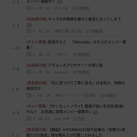
メンバー募集中！
1
16 時間前
0
110
えにぐま
[自由掲示板]
キャラの肖像画を撮ると縦長になってしまう
2
17 時間前
0
202
無敵で踊り狂う女
[ギルド募集]
新設ギルド 「Shmurda」立ち上げメンバー募
集！
0
19 時間前
0
135
いなドン
[自由掲示板]
デヴォレカアクセサリーの使い道
0
22 時間前
0
235
tanupon
[意見掲示板]
「先に見つけて丁寧に見る」は本気か、恒例の
挨拶文か
0
22 時間前
1
139
浅井ジークフリード配信者
[ギルド募集]
【サンセットノヴァ】敷居が低い生活系(航海)
ギルド お気楽に冒険メンバー募集中♫
0
1 日前
0
123
Iroly-日本
[意見掲示板]
【検証】HYPERBOOST紹介記事の「攻撃力+防
御力750達成」例を積み上げ計算してみました
1