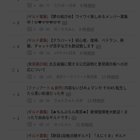
8 時間前
0
77
たりほー-日本
[ギルド募集]
【夢の結びめ】ワイワイ楽しめるメンバー募集
中！🩷🧡💛💚💙🩵💜
0
8 時間前
0
80
花ノひろみん
[ギルド募集]
【クラバート】初心者、復帰、ベテラン、移
籍、チャットが苦手な方も歓迎致します
0
8 時間前
0
65
xマキナx-日本
[意見掲示板]
太古装備に関する公式説明と意見掲示板への対
応について
1
13 時間前
1
118
浅井ジークフリード配信者
[ファンアート & 創作]
内容ないびみょマンガ その45 転生し
たら黒い砂漠だった件
2
13 時間前
1
84
きゅんきゅん-日本
[ギルド募集]
【🍀もんぶらん喫茶🍀】新規復帰者大歓迎！ま
ったり自由なギルドです♪
1
15 時間前
0
97
ゆぅにゃん
[ギルド募集]
【新設1段拠点戦ギルド】「えにぐま」ギルド